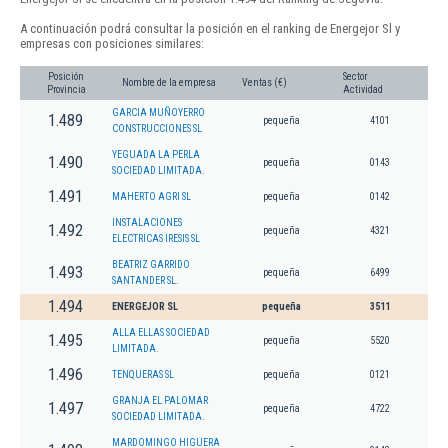
A continuación podrá consultar la posición en el ranking de Energejor Sl y
empresas con posiciones similares:
Posición
Sector
Nombre de la empresa
Ventas (€)
Provincia
Actividad
GARCIA MUÑOYERRO
1.489
pequeña
4101
CONSTRUCCIONES SL
YEGUADA LA PERLA
1.490
pequeña
0143
SOCIEDAD LIMITADA.
1.491
MAHERTO AGRI SL
pequeña
0142
INSTALACIONES
1.492
pequeña
4321
ELECTRICAS IRESIS SL
BEATRIZ GARRIDO
1.493
pequeña
6499
SANTANDER SL.
1.494
ENERGEJOR SL
pequeña
3511
ALLA ELLAS SOCIEDAD
1.495
pequeña
5520
LIMITADA.
1.496
TENQUERAS SL
pequeña
0121
GRANJA EL PALOMAR
1.497
pequeña
4722
SOCIEDAD LIMITADA.
MARDOMINGO HIGUERA