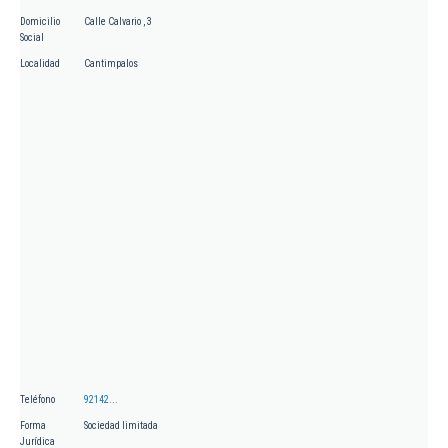
Domicilio
Calle Calvario , 3
Social
Localidad
Cantimpalos
Teléfono
92142...
Forma
Sociedad limitada
Jurídica