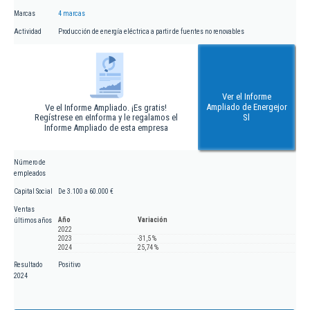
Marcas
4 marcas
Actividad
Producción de energía eléctrica a partir de fuentes no renovables
Ver el Informe
Ampliado de Energejor
Ve el Informe Ampliado. ¡Es gratis!
Regístrese en eInforma y le regalamos el
Sl
Informe Ampliado de esta empresa
Número de
empleados
Capital Social
De 3.100 a 60.000 €
Ventas
Año
Variación
últimos años
2022
2023
-31,5 %
2024
25,74 %
Resultado
Positivo
2024