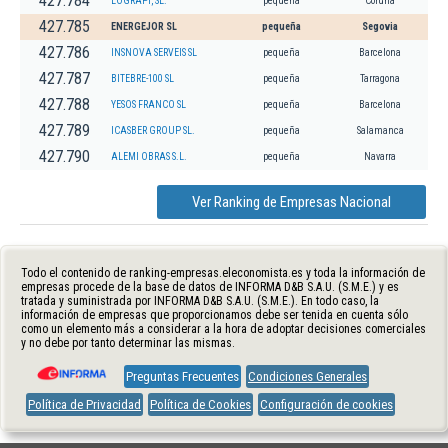
427.784
LOGRAPI, SL.
pequeña
Coruña
427.785
ENERGEJOR SL
pequeña
Segovia
427.786
INSNOVA SERVEIS SL
pequeña
Barcelona
427.787
BITEBRE-100 SL
pequeña
Tarragona
427.788
YESOS FRANCO SL
pequeña
Barcelona
427.789
ICASBER GROUP SL.
pequeña
Salamanca
427.790
ALEMI OBRAS S.L.
pequeña
Navarra
Ver Ranking de Empresas Nacional
Todo el contenido de ranking-empresas.eleconomista.es y toda la información de
empresas procede de la base de datos de INFORMA D&B S.A.U. (S.M.E.) y es
tratada y suministrada por INFORMA D&B S.A.U. (S.M.E.). En todo caso, la
información de empresas que proporcionamos debe ser tenida en cuenta sólo
como un elemento más a considerar a la hora de adoptar decisiones comerciales
y no debe por tanto determinar las mismas.
Preguntas Frecuentes
Condiciones Generales
Política de Privacidad
Política de Cookies
Configuración de cookies