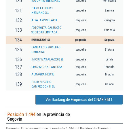
130
RODONITA ENERGIA SL
pequeña
Pontevedra
GARCIA FERRERO
131
pequeña
Zamora
HERMANOS SL
132
ALFAJARIN SOLAR SL
pequeña
Zaragoza
FOTOVOLTAICAS SUCRO
133
pequeña
Valencia
SOCIEDAD LIMITADA.
134
ENERGEJOR SL
pequeña
Segovia
LANDA EDER SOCIEDAD
135
pequeña
Bizkaia
LIMITADA.
136
INICIATIVAS ALFA 2000 SL
pequeña
Lérida
137
CHOZAS DE ATLANTIS SA
pequeña
Tenerife
138
ALMAGRA NEW SL
pequeña
Murcia
FLUID ELECTRIC
139
pequeña
Gerona
CAMPRODON III SL
Ver Ranking de Empresas del CNAE 3511
Posición 1.494
en la provincia de
Segovia
Energejor Sl se encuentra en la posición 1.494 del Ranking de Segovia.