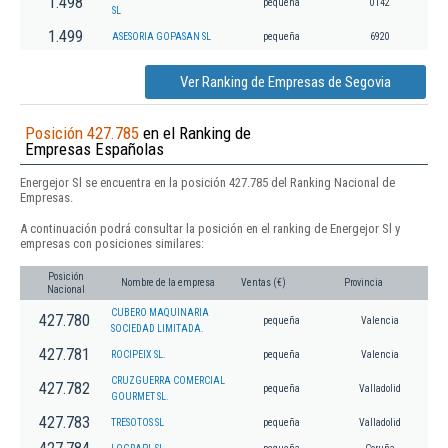
1.498
pequeña
0142
SL
1.499
ASESORIA GOPASAN SL
pequeña
6920
Ver Ranking de Empresas de Segovia
Posición 427.785
en el Ranking de
Empresas Españolas
Energejor Sl se encuentra en la posición 427.785 del Ranking Nacional de
Empresas.
A continuación podrá consultar la posición en el ranking de Energejor Sl y
empresas con posiciones similares:
Posición
Nombre de la empresa
Ventas (€)
Provincia
Nacional
CUBERO MAQUINARIA
427.780
pequeña
Valencia
SOCIEDAD LIMITADA.
427.781
ROCIPEIX SL.
pequeña
Valencia
CRUZGUERRA COMERCIAL
427.782
pequeña
Valladolid
GOURMET SL.
427.783
TRESOTOS SL
pequeña
Valladolid