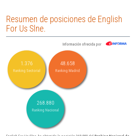
Resumen de posiciones de English
For Us Slne.
Información ofrecida por
1.376
48.658
Ranking Sectorial
Ranking Madrid
268.880
Ranking Nacional