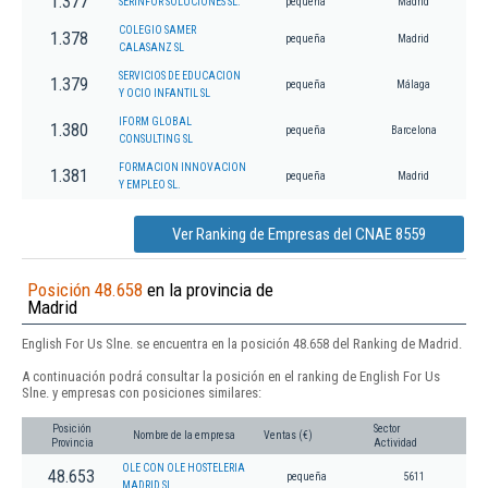
1.377
SERINFOR SOLUCIONES SL.
pequeña
Madrid
COLEGIO SAMER
1.378
pequeña
Madrid
CALASANZ SL
SERVICIOS DE EDUCACION
1.379
pequeña
Málaga
Y OCIO INFANTIL SL
IFORM GLOBAL
1.380
pequeña
Barcelona
CONSULTING SL
FORMACION INNOVACION
1.381
pequeña
Madrid
Y EMPLEO SL.
Ver Ranking de Empresas del CNAE 8559
Posición 48.658
en la provincia de
Madrid
English For Us Slne. se encuentra en la posición 48.658 del Ranking de Madrid.
A continuación podrá consultar la posición en el ranking de English For Us
Slne. y empresas con posiciones similares:
Posición
Sector
Nombre de la empresa
Ventas (€)
Provincia
Actividad
OLE CON OLE HOSTELERIA
48.653
pequeña
5611
MADRID SL.