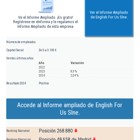
Ver el Informe Ampliado
de English For Us Slne.
Ve el Informe Ampliado. ¡Es gratis!
Regístrese en eInforma y le regalamos el
Informe Ampliado de esta empresa
Número de empleados
Capital Social
De 0 a 3.100 €
Ventas últimos años
Año
Variación
2022
2023
8,9 %
2024
2,04 %
Resultado 2024
Positivo
Accede al Informe ampliado de English For
Us Slne.
Posición 268.880
Ranking Nacional
Posición 48.658 de Madrid
Ranking Provincial