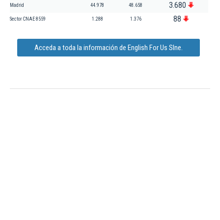
3.680
Madrid
44.978
48.658
88
Sector CNAE 8559
1.288
1.376
Acceda a toda la información de English For Us Slne.