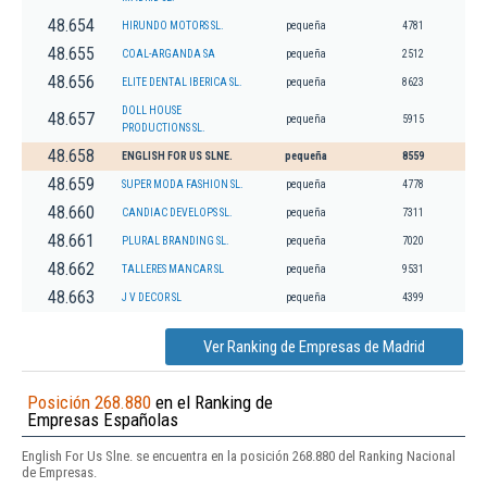
48.654
HIRUNDO MOTORS SL.
pequeña
4781
48.655
COAL-ARGANDA SA
pequeña
2512
48.656
ELITE DENTAL IBERICA SL.
pequeña
8623
DOLL HOUSE
48.657
pequeña
5915
PRODUCTIONS SL.
48.658
ENGLISH FOR US SLNE.
pequeña
8559
48.659
SUPER MODA FASHION SL.
pequeña
4778
48.660
CANDIAC DEVELOPS SL.
pequeña
7311
48.661
PLURAL BRANDING SL.
pequeña
7020
48.662
TALLERES MANCAR SL
pequeña
9531
48.663
J V DECOR SL
pequeña
4399
Ver Ranking de Empresas de Madrid
Posición 268.880
en el Ranking de
Empresas Españolas
English For Us Slne. se encuentra en la posición 268.880 del Ranking Nacional
de Empresas.