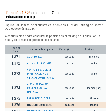
Posición 1.376
en el sector Otra
educación n.c.o.p.
English For Us Slne. se encuentra en la posición 1.376 del Ranking del sector
Otra educación n.c.o.p..
A continuación podrá consultar la posición en el ranking de English For Us
Slne. y empresas con posiciones similares:
Posición
Nombre de la empresa
Ventas (€)
Provincia
Sector
1.371
AULA 360 S.L.
pequeña
Barcelona
1.372
ALUMNE ELEARNING SL.
pequeña
Madrid
CENTRO DE ESTUDIOS E
1.373
INVESTIGACION DE
pequeña
Madrid
CIENCIAS DOMESTICAS SL
AIRAM FORMACION
1.374
INSULAR, SOCIEDAD
pequeña
Palmas (las)
LIMITADA.
1.375
BARBARA'S SCHOOL SL
pequeña
Alicante
1.376
ENGLISH FOR US SLNE.
pequeña
Madrid