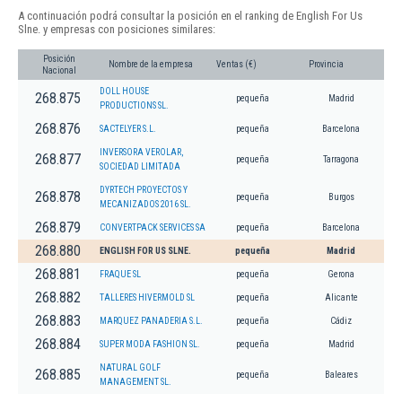
A continuación podrá consultar la posición en el ranking de English For Us
Slne. y empresas con posiciones similares:
Posición
Nombre de la empresa
Ventas (€)
Provincia
Nacional
DOLL HOUSE
268.875
pequeña
Madrid
PRODUCTIONS SL.
268.876
SACTELYER S.L.
pequeña
Barcelona
INVERSORA VEROLAR,
268.877
pequeña
Tarragona
SOCIEDAD LIMITADA
DYRTECH PROYECTOS Y
268.878
pequeña
Burgos
MECANIZADOS 2016 SL.
268.879
CONVERTPACK SERVICES SA
pequeña
Barcelona
268.880
ENGLISH FOR US SLNE.
pequeña
Madrid
268.881
FRAQUE SL
pequeña
Gerona
268.882
TALLERES HIVERMOLD SL
pequeña
Alicante
268.883
MARQUEZ PANADERIA S.L.
pequeña
Cádiz
268.884
SUPER MODA FASHION SL.
pequeña
Madrid
NATURAL GOLF
268.885
pequeña
Baleares
MANAGEMENT SL.