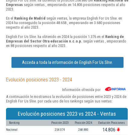
English For Us Slne. ha obtenido la posición 268.880 del
Ranking Nacional de
Empresas
según ventas , empeorando en 14.806 posiciones respecto al año
2023.
En el
Ranking de Madrid
según ventas, la empresa English For Us Slne. en
2024 ha conseguido la posición 48.658 , empeorando en 3.680 posiciones
respecto al año 2023.
English For Us Slne. ha obtenido en 2024 la posición 1.376 en el
Ranking de
Empresas del Sector Otra educación n.c.o.p.
según ventas , empeorando
en 88 posiciones respecto al año 2023.
Acceda a toda la información de English For Us Slne.
Evolución posiciones 2023 - 2024
Información ofrecida por
A continuación le mostramos la evolución de posiciones entre 2023 y 2024 de
English For Us Slne. por cada uno de los rankings según sus ventas:
Evolución posiciones 2023 vs 2024 - Ventas
Ranking
Posición 2023
Posición 2024
Evolución Posiciones
14.806
Nacional
254.074
268.880