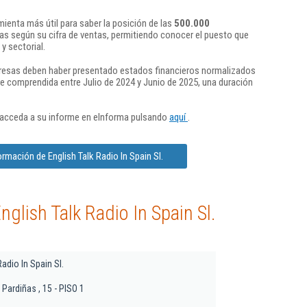
ienta más útil para saber la posición de las
500.000
s según su cifra de ventas, permitiendo conocer el puesto que
y sectorial.
presas deben haber presentado estados financieros normalizados
re comprendida entre Julio de 2024 y Junio de 2025, una duración
 acceda a su informe en eInforma pulsando
aquí
.
rmación de English Talk Radio In Spain Sl.
glish Talk Radio In Spain Sl.
Radio In Spain Sl.
 Pardiñas , 15 - PISO 1