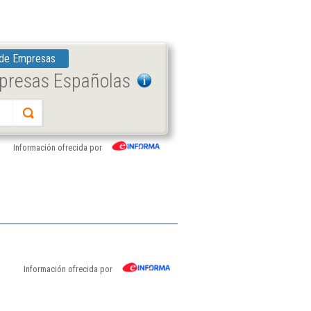
 de Empresas
mpresas Españolas
Información ofrecida por
Información ofrecida por