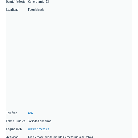
Domicilio Social
Calle Uranio , 23
Localidad
Fuenlabrada
Teléfono
626.....
Forma Jurídica
Sociedad anónima
Página Web
www.enmeta.es
Actividad
Forja y modelado de metales y metalurgia de polvos