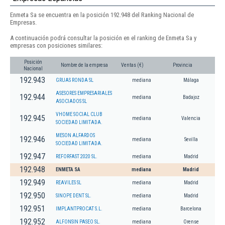
Enmeta Sa se encuentra en la posición 192.948 del Ranking Nacional de
Empresas.
A continuación podrá consultar la posición en el ranking de Enmeta Sa y
empresas con posiciones similares:
Posición
Nombre de la empresa
Ventas (€)
Provincia
Nacional
192.943
GRUAS RONDA SL
mediana
Málaga
ASESORES EMPRESARIALES
192.944
mediana
Badajoz
ASOCIADOS SL
VHOME SOCIAL CLUB
192.945
mediana
Valencia
SOCIEDAD LIMITADA.
MESON ALFARDOS
192.946
mediana
Sevilla
SOCIEDAD LIMITADA.
192.947
REFORFAST 2020 SL.
mediana
Madrid
192.948
ENMETA SA
mediana
Madrid
192.949
REAVILES SL
mediana
Madrid
192.950
SINOPE DENT SL.
mediana
Madrid
192.951
IMPLANTPROCAT S.L.
mediana
Barcelona
192.952
ALFONSIN PASEO SL.
mediana
Orense