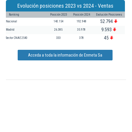
Evolución posiciones 2023 vs 2024 - Ventas
Ranking
Posición 2023
Posición 2024
Evolución Posiciones
52.794
Nacional
140.154
192.948
9.593
Madrid
26.385
35.978
45
Sector CNAE 2540
333
378
Acceda a toda la información de Enmeta Sa