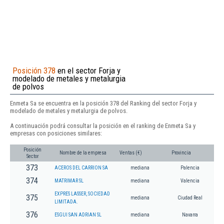
Posición 378
en el sector Forja y
modelado de metales y metalurgia
de polvos
Enmeta Sa se encuentra en la posición 378 del Ranking del sector Forja y
modelado de metales y metalurgia de polvos.
A continuación podrá consultar la posición en el ranking de Enmeta Sa y
empresas con posiciones similares:
Posición
Nombre de la empresa
Ventas (€)
Provincia
Sector
373
ACEROS DEL CARRION SA
mediana
Palencia
374
MATRIMAR SL
mediana
Valencia
EXPRES LASSER, SOCIEDAD
375
mediana
Ciudad Real
LIMITADA.
376
ESGUI SAN ADRIAN SL
mediana
Navarra