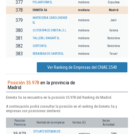
377
POLARFORM SL
mediana
Gipuzkoa
378
ENMETA SA
mediana
Madrid
MATRICERIA CAROLINENSE
379
mediana
Jaén
SL
380
OUTER SPACE ORBITAL S.L.
mediana
Gerona
381
TALLERS J BASART SL
mediana
Barcelona
382
GERTOM SL
mediana
Barcelona
383
REBARBADOS CARFER SL
mediana
Teruel
Ver Ranking de Empresas del CNAE 2540
Posición 35.978
en la provincia de
Madrid
Enmeta Sa se encuentra en la posición 35.978 del Ranking de Madrid.
A continuación podrá consultar la posición en el ranking de Enmeta Sa y
empresas con posiciones similares:
Posición
Sector
Nombre de la empresa
Ventas (€)
Provincia
Actividad
SITUATE SISTEMAS DE
35.973
mediana
7499