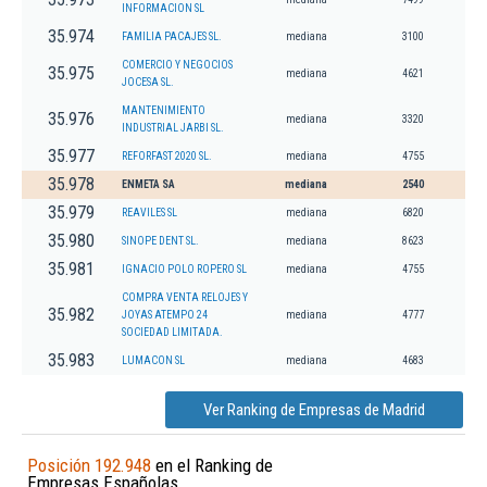
INFORMACION SL
35.974
FAMILIA PACAJES SL.
mediana
3100
COMERCIO Y NEGOCIOS
35.975
mediana
4621
JOCESA SL.
MANTENIMIENTO
35.976
mediana
3320
INDUSTRIAL JARBI SL.
35.977
REFORFAST 2020 SL.
mediana
4755
35.978
ENMETA SA
mediana
2540
35.979
REAVILES SL
mediana
6820
35.980
SINOPE DENT SL.
mediana
8623
35.981
IGNACIO POLO ROPERO SL
mediana
4755
COMPRA VENTA RELOJES Y
35.982
JOYAS ATEMPO 24
mediana
4777
SOCIEDAD LIMITADA.
35.983
LUMACON SL
mediana
4683
Ver Ranking de Empresas de Madrid
Posición 192.948
en el Ranking de
Empresas Españolas