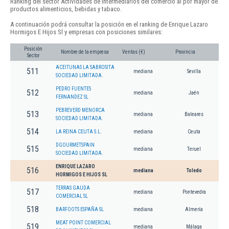
Ranking del sector Actividades de intermediarios del comercio al por mayor de
productos alimenticios, bebidas y tabaco.
A continuación podrá consultar la posición en el ranking de Enrique Lazaro
Hormigos E Hijos Sl y empresas con posiciones similares:
Posición
Nombre de la empresa
Ventas (€)
Provincia
Sector
ACEITUNAS LA SABROSITA
511
mediana
Sevilla
SOCIEDAD LIMITADA.
PEDRO FUENTES
512
mediana
Jaén
FERNANDEZ SL
PEBREVERD MENORCA
513
mediana
Baleares
SOCIEDAD LIMITADA.
514
LA REINA CEUTA S.L.
mediana
Ceuta
DGOURMETSPAIN
515
mediana
Teruel
SOCIEDAD LIMITADA.
ENRIQUE LAZARO
516
mediana
Toledo
HORMIGOS E HIJOS SL
TERRAS GAUDA
517
mediana
Pontevedra
COMERCIAL SL
518
BARFOOTS ESPAÑA SL
mediana
Almería
MEAT POINT COMERCIAL
519
mediana
Málaga