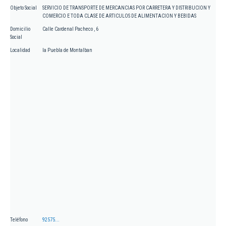
Objeto Social
SERVICIO DE TRANSPORTE DE MERCANCIAS POR CARRETERA Y DISTRIBUCION Y
COMERCIO E TODA CLASE DE ARTICULOS DE ALIMENTACION Y BEBIDAS
Domicilio
Calle Cardenal Pacheco , 6
Social
Localidad
la Puebla de Montalban
Teléfono
92575...