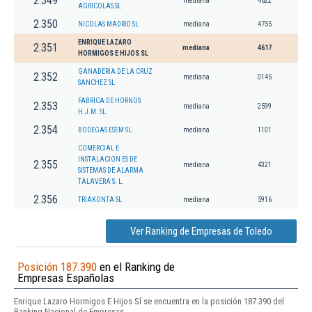
2.349
mediana
4622
AGRICOLAS SL
2.350
NICOLAS MADRID SL
mediana
4755
ENRIQUE LAZARO
2.351
mediana
4617
HORMIGOS E HIJOS SL
GANADERIA DE LA CRUZ
2.352
mediana
0145
SANCHEZ SL
FABRICA DE HORNOS
2.353
mediana
2599
H.J.M. SL.
2.354
BODEGAS ESEM SL.
mediana
1101
COMERCIAL E
INSTALACION ES DE
2.355
mediana
4321
SISTEMAS DE ALARMA
TALAVERA S. L.
2.356
TRIAKONTA SL
mediana
5916
Ver Ranking de Empresas de Toledo
Posición 187.390
en el Ranking de
Empresas Españolas
Enrique Lazaro Hormigos E Hijos Sl se encuentra en la posición 187.390 del
Ranking Nacional de Empresas.