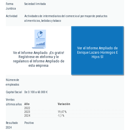
Forma
Sociedad limitada
Jurídica
Actividad
Actividades de intermediarios del comercio al por mayor de productos
alimenticios, bebidas y tabaco
Ver el Informe Ampliado de
Enrique Lazaro Hormigos E
Ve el Informe Ampliado. ¡Es gratis!
Regístrese en eInforma y le
Hijos Sl
regalamos el Informe Ampliado de
esta empresa
Número de
empleados
Capital Social
De 3.100 a 60.000 €
Ventas
Año
Variación
últimos años
2022
2023
19,47 %
2024
-1,1 %
Resultado
Positivo
2024