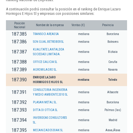
A continuación podrá consultar la posición en el ranking de Enrique Lazaro
Hormigos E Hijos Sl y empresas con posiciones similares:
Posición
Nombre de la empresa
Ventas (€)
Provincia
Nacional
187.385
TRANSOCI AREAS SA
mediana
Barcelona
187.386
SON GUAL BETREIBER SL
mediana
Baleares
KUALITATE LANTALDEA
187.387
mediana
Bizkaia
SOCIEDAD LIMITADA.
187.388
OFFICE GALICIA SL
mediana
Coruña
187.389
AGROMILAGRO SL.
mediana
Navarra
ENRIQUE LAZARO
187.390
mediana
Toledo
HORMIGOS E HIJOS SL
CONSULTORIA INGENIERIA
187.391
mediana
Albacete
Y MEDIO AMBIENTE 2010 SL
187.392
PLASAN METAL SL.
mediana
Barcelona
187.393
DITTA DI OTTICA SL
mediana
Palmas (las)
INVERIDEAS CONSULTORES
187.394
mediana
Madrid
SL.
187.395
MECANIZADOS BIAK SL
mediana
Arava,Álava