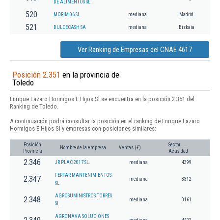
DE ALIMENTOS SL.
520
MORIM 06 SL
mediana
Madrid
521
DULCECASH SA
mediana
Bizkaia
Ver Ranking de Empresas del CNAE 4617
Posición 2.351
en la provincia de
Toledo
Enrique Lazaro Hormigos E Hijos Sl se encuentra en la posición 2.351 del
Ranking de Toledo.
A continuación podrá consultar la posición en el ranking de Enrique Lazaro
Hormigos E Hijos Sl y empresas con posiciones similares:
Posición
Sector
Nombre de la empresa
Ventas (€)
Provincia
Actividad
2.346
JR PLAC 2017 SL.
mediana
4399
FERPAR MANTENIMIENTOS
2.347
mediana
3312
SL
AGROSUMINISTROS TORRES
2.348
mediana
0161
SL.
AGRONAVA SOLUCIONES