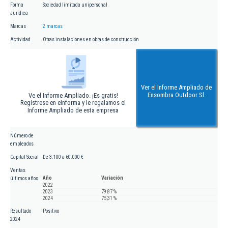
Forma
Sociedad limitada unipersonal
Jurídica
Marcas
2 marcas
Actividad
Otras instalaciones en obras de construcción
Ver el Informe Ampliado de
Ensombra Outdoor Sl.
Ve el Informe Ampliado. ¡Es gratis!
Regístrese en eInforma y le regalamos el
Informe Ampliado de esta empresa
Número de
empleados
Capital Social
De 3.100 a 60.000 €
Ventas
Año
Variación
últimos años
2022
2023
79,87 %
2024
75,31 %
Resultado
Positivo
2024