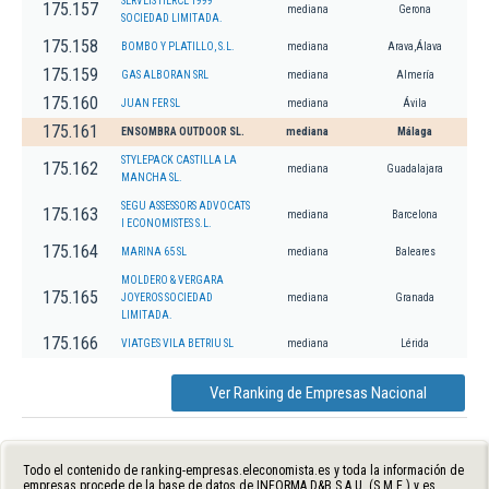
SERVEIS HERCE 1999
175.157
mediana
Gerona
SOCIEDAD LIMITADA.
175.158
BOMBO Y PLATILLO, S.L.
mediana
Arava,Álava
175.159
GAS ALBORAN SRL
mediana
Almería
175.160
JUAN FER SL
mediana
Ávila
175.161
ENSOMBRA OUTDOOR SL.
mediana
Málaga
STYLEPACK CASTILLA LA
175.162
mediana
Guadalajara
MANCHA SL.
SEGU ASSESSORS ADVOCATS
175.163
mediana
Barcelona
I ECONOMISTES S.L.
175.164
MARINA 65 SL
mediana
Baleares
MOLDERO & VERGARA
175.165
JOYEROS SOCIEDAD
mediana
Granada
LIMITADA.
175.166
VIATGES VILA BETRIU SL
mediana
Lérida
Ver Ranking de Empresas Nacional
Todo el contenido de ranking-empresas.eleconomista.es y toda la información de
empresas procede de la base de datos de INFORMA D&B S.A.U. (S.M.E.) y es