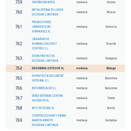
759
INVERSIONS MIR SL
mediana
Gerona
METALISTERIA DE LORCA
760
mediana
Murcia
SOCIEDAD LIMITADA.
PROMOCIONES
761
URBANISTICAS
mediana
Valencia
FERNANDEZ SL
CANARIAS DE
762
NORMALIZACION Y
mediana
Tenerife
CONTROL S.L.
DVERS PROYECTOS
763
mediana
Tarragona
SOCIEDAD LIMITADA.
764
ENSOMBRA OUTDOOR SL.
mediana
Málaga
9HPROTECTA SEGURETAT
765
mediana
Barcelona
INTEGRAL S.L.
766
REFORMES ALEX S.L.
mediana
Barcelona
SEREX SISTEMAS CONTRA
767
mediana
Toledo
INCENDIOS SL.
768
MTO INTEGRAL SL.
mediana
Sevilla
CONSTRUCCIONES Y OBRAS
769
MARTIN ARROYO
mediana
Cantabria
SOCIEDAD LIMITADA.