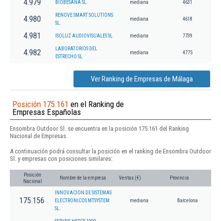
4.979
BIOBESANA SL.
mediana
4631
RENOVE SMART SOLUTIONS
4.980
mediana
4618
SL.
4.981
ISOLUZ AUDIOVISUALES SL
mediana
7739
LABORATORIOS DEL
4.982
mediana
4775
ESTRECHO SL
Ver Ranking de Empresas de Málaga
Posición 175.161
en el Ranking de
Empresas Españolas
Ensombra Outdoor Sl. se encuentra en la posición 175.161 del Ranking
Nacional de Empresas.
A continuación podrá consultar la posición en el ranking de Ensombra Outdoor
Sl. y empresas con posiciones similares:
Posición
Nombre de la empresa
Ventas (€)
Provincia
Nacional
INNOVACION DE SISTEMAS
175.156
ELECTRONICOS MTSYSTEM
mediana
Barcelona
SL.