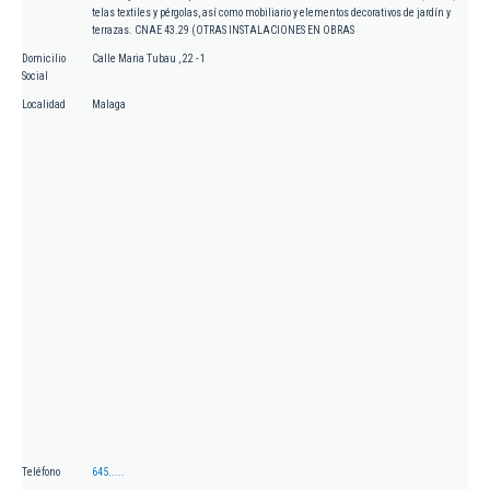
telas textiles y pérgolas, así como mobiliario y elementos decorativos de jardín y
terrazas. CNAE 43.29 (OTRAS INSTALACIONES EN OBRAS
Domicilio
Calle Maria Tubau , 22 - 1
Social
Localidad
Malaga
Teléfono
645.....