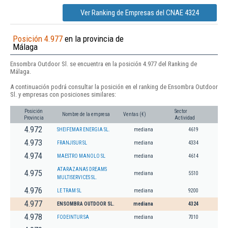
Ver Ranking de Empresas del CNAE 4324
Posición 4.977
en la provincia de
Málaga
Ensombra Outdoor Sl. se encuentra en la posición 4.977 del Ranking de
Málaga.
A continuación podrá consultar la posición en el ranking de Ensombra Outdoor
Sl. y empresas con posiciones similares:
Posición
Sector
Nombre de la empresa
Ventas (€)
Provincia
Actividad
4.972
SHEIFEMAR ENERGIA SL.
mediana
4619
4.973
FRANJISUR SL
mediana
4334
4.974
MAESTRO MANOLO SL
mediana
4614
ATARAZANAS DREAMS
4.975
mediana
5510
MULTISERVICES SL.
4.976
LE TRAM SL
mediana
9200
4.977
ENSOMBRA OUTDOOR SL.
mediana
4324
4.978
FODEINTUR SA
mediana
7010