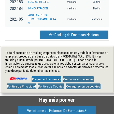
202.183
FUCO CORBELLE SL
mediana
Coruña
202.184
DANKAR TRADE SL.
mediana
Madrid
APARTAMENTOS
202.185
TURISTICOS SAMIL-COSTA
mediana
Pontevedra
SL
Ver Ranking de Empresas Nacional
Todo el contenido de ranking-empresas.eleconomista.es y toda la información de
empresas procede de la base de datos de INFORMA D&B S.A.U. (S.M.E.) y es
tratada y suministrada por INFORMA D&B S.A.U. (S.M.E.). En todo caso, la
información de empresas que proporcionamos debe ser tenida en cuenta sólo
como un elemento más a considerar a la hora de adoptar decisiones comerciales
y no debe por tanto determinar las mismas.
Preguntas Frecuentes
Condiciones Generales
Política de Privacidad
Política de Cookies
Configuración de cookies
Hay más por ver
Ver Informe de Entornos De Formacion Sl