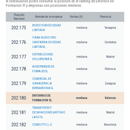
A continuación podrá consultar la posición en el ranking de Entornos De
Formacion Sl y empresas con posiciones similares:
Posición
Nombre de la empresa
Ventas (€)
Provincia
Nacional
RODEO STAR SOCIEDAD
202.175
mediana
Tarragona
LIMITADA.
ITARA NUEVO FRIO
202.176
CANTABRIA SOCIEDAD
mediana
Cantabria
LIMITADA.
DISTRIBUCIONES
202.177
mediana
Madrid
HULUBRUMA SL
AGROPAREDES DE
202.178
mediana
Palencia
FORRAJES SL.
COMERCIAL DE
202.179
GANADERIA LA
mediana
Zaragoza
BERNARDONA SL
ENTORNOS DE
202.180
mediana
Valencia
FORMACION SL
TRANSPORTES Y
202.181
EXCAVACIONES ANTONIO
mediana
Madrid
LAGO SL.
202.182
COMDUTY S.L.U.
mediana
Barcelona