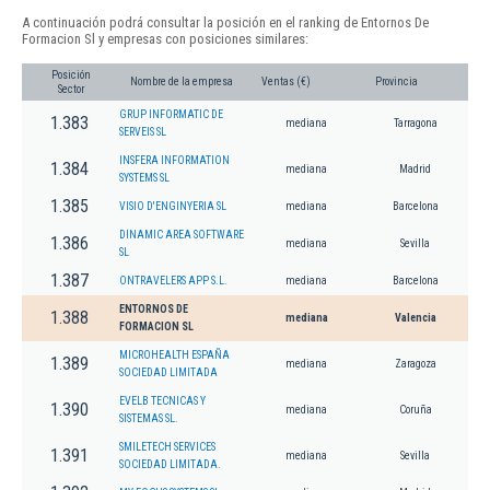
A continuación podrá consultar la posición en el ranking de Entornos De
Formacion Sl y empresas con posiciones similares:
Posición
Nombre de la empresa
Ventas (€)
Provincia
Sector
GRUP INFORMATIC DE
1.383
mediana
Tarragona
SERVEIS SL
INSFERA INFORMATION
1.384
mediana
Madrid
SYSTEMS SL
1.385
VISIO D'ENGINYERIA SL
mediana
Barcelona
DINAMIC AREA SOFTWARE
1.386
mediana
Sevilla
SL
1.387
ONTRAVELERS APP S.L.
mediana
Barcelona
ENTORNOS DE
1.388
mediana
Valencia
FORMACION SL
MICROHEALTH ESPAÑA
1.389
mediana
Zaragoza
SOCIEDAD LIMITADA
EVELB TECNICAS Y
1.390
mediana
Coruña
SISTEMAS SL.
SMILETECH SERVICES
1.391
mediana
Sevilla
SOCIEDAD LIMITADA.