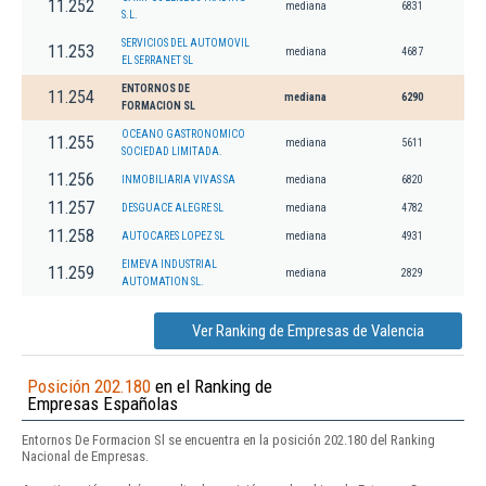
11.252
mediana
6831
S.L.
SERVICIOS DEL AUTOMOVIL
11.253
mediana
4687
EL SERRANET SL
ENTORNOS DE
11.254
mediana
6290
FORMACION SL
OCEANO GASTRONOMICO
11.255
mediana
5611
SOCIEDAD LIMITADA.
11.256
INMOBILIARIA VIVAS SA
mediana
6820
11.257
DESGUACE ALEGRE SL
mediana
4782
11.258
AUTOCARES LOPEZ SL
mediana
4931
EIMEVA INDUSTRIAL
11.259
mediana
2829
AUTOMATION SL.
Ver Ranking de Empresas de Valencia
Posición 202.180
en el Ranking de
Empresas Españolas
Entornos De Formacion Sl se encuentra en la posición 202.180 del Ranking
Nacional de Empresas.