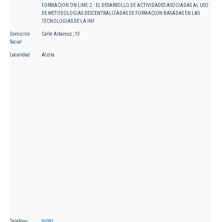
FORMACION ON LINE: 2.- EL DESARROLLO DE ACTIVIDADES ASOCIADAS AL USO
DE METODOLOGIAS DESCENTRALIZADAS DE FORMACION BASADAS EN LAS
TECNOLOGIAS DE LA INF
Domicilio
Calle Albornoz , 13
Social
Localidad
Alzira
Teléfono
96381...