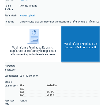
Forma
Sociedad limitada
Jurídica
Página Web
www.edf.global
Actividad
Otros servicios relacionados con las tecnologías de la información y la informática
Ver el Informe Ampliado de
Entornos De Formacion Sl
Ve el Informe Ampliado. ¡Es gratis!
Regístrese en eInforma y le regalamos
el Informe Ampliado de esta empresa
Número de
empleados
Capital Social
De 3.100 a 60.000 €
Ventas
Año
Variación
últimos años
2022
2023
29,46 %
2024
-20,16 %
Resultado
Positivo
2024