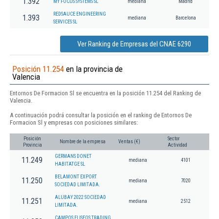
1.392
MY FOCUS SYSTEMS SL
mediana
Madrid
REDSAUCE ENGINEERING
1.393
mediana
Barcelona
SERVICES SL
Ver Ranking de Empresas del CNAE 6290
Posición 11.254
en la provincia de
Valencia
Entornos De Formacion Sl se encuentra en la posición 11.254 del Ranking de
Valencia.
A continuación podrá consultar la posición en el ranking de Entornos De
Formacion Sl y empresas con posiciones similares:
Posición
Sector
Nombre de la empresa
Ventas (€)
Provincia
Actividad
GERMANS DONET
11.249
mediana
4101
HABITATGE SL
BELAMONT EXPORT
11.250
mediana
7020
SOCIEDAD LIMITADA.
ALUBAY 2022 SOCIEDAD
11.251
mediana
2512
LIMITADA.
CAMPOS ELISEOS TRADING