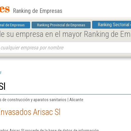
Ranking de Empresas
Ranking Sectorial
nal de Empresas
Ranking Provincial de Empresas
 de su empresa en el mayor Ranking de E
l
Sl
 de construcción y aparatos sanitarios | Alicante
nvasados Arisac Sl
ados Arisac Sl procede de la base de datos de información