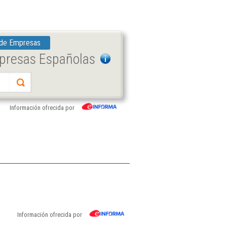
 de Empresas
mpresas Españolas
Información ofrecida por
Información ofrecida por