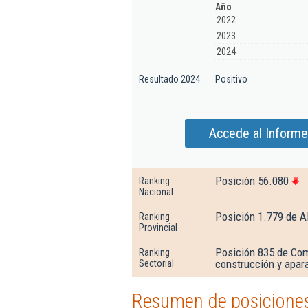
Año
2022
2023
2024
Resultado 2024
Positivo
Accede al Informe
Posición 56.080
Ranking
Nacional
Posición 1.779 de A
Ranking
Provincial
Posición 835 de Com
Ranking
construcción y apara
Sectorial
Resumen de posiciones