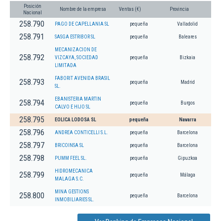
Posición
Nombre de la empresa
Ventas (€)
Provincia
Nacional
258.790
PAGO DE CAPELLANIA SL
pequeña
Valladolid
258.791
SASGA ESTRIBOR SL
pequeña
Baleares
MECANIZACION DE
258.792
VIZCAYA, SOCIEDAD
pequeña
Bizkaia
LIMITADA
FABORIT AVENIDA BRASIL
258.793
pequeña
Madrid
SL.
EBANISTERIA MARTIN
258.794
pequeña
Burgos
CALVO E HIJO SL
258.795
EOLICA LODOSA SL
pequeña
Navarra
258.796
ANDREA CONTICELLI S.L.
pequeña
Barcelona
258.797
BRICOINSA SL
pequeña
Barcelona
258.798
PUMM FEEL SL.
pequeña
Gipuzkoa
HIDROMECANICA
258.799
pequeña
Málaga
MALAGA S.C.
MINA GESTIONS
258.800
pequeña
Barcelona
INMOBILIARIES SL.