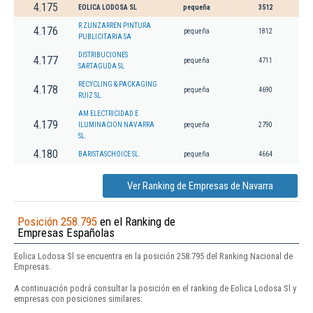
4.175
EOLICA LODOSA SL
pequeña
3512
R ZUNZARREN PINTURA
4.176
pequeña
1812
PUBLICITARIA SA
DISTRIBUCIONES
4.177
pequeña
4711
SARTAGUDA SL
RECYCLING & PACKAGING
4.178
pequeña
4690
RUIZ SL.
AM ELECTRICIDAD E
4.179
ILUMINACION NAVARRA
pequeña
2790
SL.
4.180
BARISTASCHOICE SL.
pequeña
4664
Ver Ranking de Empresas de Navarra
Posición 258.795
en el Ranking de
Empresas Españolas
Eolica Lodosa Sl se encuentra en la posición 258.795 del Ranking Nacional de
Empresas.
A continuación podrá consultar la posición en el ranking de Eolica Lodosa Sl y
empresas con posiciones similares: