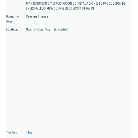
MANTENIMIENTO Y EXPLOTACION DE INSTALACIONES DE PRODUCCION DE
ENERGIA ELECTRICA DE ORIGEN EOLICO Y OTRAS IN
Domicilio
Carretera Huesca
Social
Localidad
Noain (v Elorz)/noain (elortzibar)
Teléfono
94831...