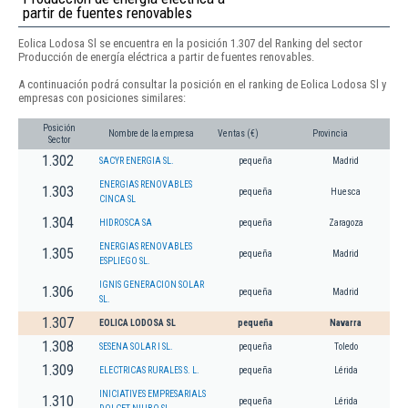
partir de fuentes renovables
Eolica Lodosa Sl se encuentra en la posición 1.307 del Ranking del sector
Producción de energía eléctrica a partir de fuentes renovables.
A continuación podrá consultar la posición en el ranking de Eolica Lodosa Sl y
empresas con posiciones similares:
Posición
Nombre de la empresa
Ventas (€)
Provincia
Sector
1.302
SACYR ENERGIA SL.
pequeña
Madrid
ENERGIAS RENOVABLES
1.303
pequeña
Huesca
CINCA SL
1.304
HIDROSCA SA
pequeña
Zaragoza
ENERGIAS RENOVABLES
1.305
pequeña
Madrid
ESPLIEGO SL.
IGNIS GENERACION SOLAR
1.306
pequeña
Madrid
SL.
1.307
EOLICA LODOSA SL
pequeña
Navarra
1.308
SESENA SOLAR I SL.
pequeña
Toledo
1.309
ELECTRICAS RURALES S. L.
pequeña
Lérida
INICIATIVES EMPRESARIALS
1.310
pequeña
Lérida