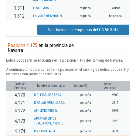
DOLCET NIUBO SL
1.311
EPS SOLAR SL.
pequeña
Córdoba
1.312
LA MOLA DE N'HUG SL
pequeña
Barcelona
Ver Ranking de Empresas del CNAE 3512
Posición 4.175
en la provincia de
Navarra
Eolica Lodosa Sl se encuentra en la posición 4.175 del Ranking de Navarra.
A continuación podrá consultar la posición en el ranking de Eolica Lodosa Sl y
empresas con posiciones similares:
Posición
Sector
Nombre de la empresa
Ventas (€)
Provincia
Actividad
4.170
MALPICA DE AZAR SL.
pequeña
9200
4.171
IZARLAN METALICAS SL
pequeña
2512
4.172
ATHLETES FISIO SL.
pequeña
8695
APARTAMENTOS
4.173
pequeña
6820
TUTELADOS LEYRE S.L.
4.174
MV LASPALAS SL
pequeña
4771