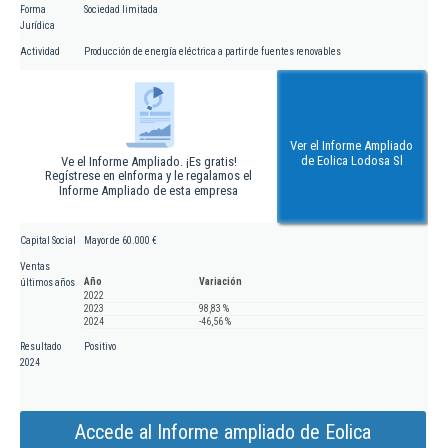
Forma
Sociedad limitada
Jurídica
Actividad
Producción de energía eléctrica a partir de fuentes renovables
Ver el Informe Ampliado
de Eolica Lodosa Sl
Ve el Informe Ampliado. ¡Es gratis!
Regístrese en eInforma y le regalamos el
Informe Ampliado de esta empresa
Capital Social
Mayor de 60.000 €
Ventas
Año
Variación
últimos años
2022
2023
98,83 %
2024
-46,56 %
Resultado
Positivo
2024
Accede al Informe ampliado de Eolica