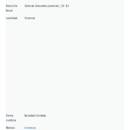
Domicilio
Calle da Concordia (ourense) , 26 - BJ
Social
Localidad
Ourense
Forma
Sociedad limitada
Jurídica
Marcas
6 marcas