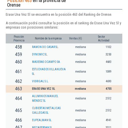
Posición 463
en la provincia de
Orense
Erase Una Vez Sl se encuentra en la posición 463 del Ranking de Orense.
A continuación podrá consultar la posición en el ranking de Erase Una Vez Sl y
empresas con posiciones similares:
Posición
Sector
Nombre de la empresa
Ventas (€)
Provincia
Actividad
458
RAMON DO CASAR SL.
mediana
1102
459
DYNOMIC SL.
mediana
3250
460
MADERAS OCAMPO SA
mediana
4683
ESTUCHADOS VILLANUEVA
461
mediana
1089
SL
462
VIDRIGAL S.L.
mediana
4690
463
ERASE UNA VEZ SL
mediana
4755
ALUMINIOS MANUEL
464
mediana
2512
MENDEZ SL
CUBIERTAS METALICAS
465
mediana
2512
GALLEGAS SL
466
EUPEALMAN SL.
mediana
4941
467
MECAPERSAN SL
mediana
3311