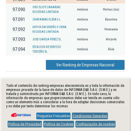
ORO ELIO'S CANARIAS
97.090
mediana
Palmas (las)
SOCIEDAD LIMITADA.
97.091
CHATARRAS OLESA S.L.
mediana
Barcelona
DEPUR GM DESEÑO E OBRA
97.092
mediana
Pontevedra
SOCIEDAD LIMITADA.
97.093
JOSE GARCIA PEREZ SL.
mediana
Alicante
ESTACION DE SERVICIO
97.094
mediana
Ávila
TERCEÑO SL
Ver Ranking de Empresas Nacional
Todo el contenido de ranking-empresas.eleconomista.es y toda la información de
empresas procede de la base de datos de INFORMA D&B S.A.U. (S.M.E.) y es
tratada y suministrada por INFORMA D&B S.A.U. (S.M.E.). En todo caso, la
información de empresas que proporcionamos debe ser tenida en cuenta sólo
como un elemento más a considerar a la hora de adoptar decisiones comerciales
y no debe por tanto determinar las mismas.
Preguntas Frecuentes
Condiciones Generales
Política de Privacidad
Política de Cookies
Configuración de cookies