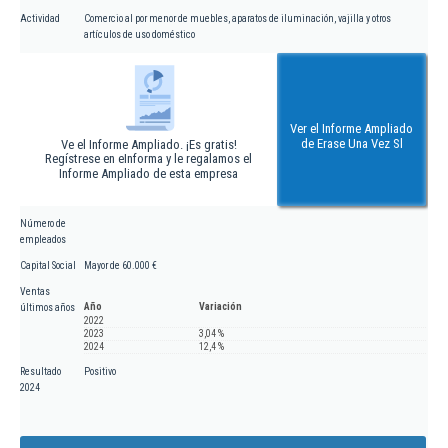
Actividad
Comercio al por menor de muebles, aparatos de iluminación, vajilla y otros
artículos de uso doméstico
Ver el Informe Ampliado
de Erase Una Vez Sl
Ve el Informe Ampliado. ¡Es gratis!
Regístrese en eInforma y le regalamos el
Informe Ampliado de esta empresa
Número de
empleados
Capital Social
Mayor de 60.000 €
Ventas
Año
Variación
últimos años
2022
2023
3,04 %
2024
12,4 %
Resultado
Positivo
2024