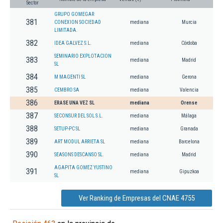
Sector
GRUPO GOMEGAR
381
CONEXION SOCIEDAD
mediana
Murcia
LIMITADA.
382
IDEA GALVEZ S.L.
mediana
Córdoba
SEMINARIO EXPLOTACION
383
mediana
Madrid
SL
384
M MAGENTI SL
mediana
Gerona
385
CEMBRO SA
mediana
Valencia
386
ERASE UNA VEZ SL
mediana
Orense
387
SECONSUR DEL SOL S.L.
mediana
Málaga
388
SETUP-PC SL
mediana
Granada
389
ART MODUL ARRIETA SL
mediana
Barcelona
390
SEASONS DESCANSO SL.
mediana
Madrid
AGAPITA GOMEZ YUSTINO
391
mediana
Gipuzkoa
SL
Ver Ranking de Empresas del CNAE 4755