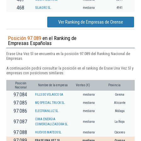
468
SILAGRO SL.
mediana
4941
Ver Ranking de Empresas de Orense
Posición 97.089
en el Ranking de
Empresas Españolas
Erase Una Vez Sl se encuentra en la posición 97.089 del Ranking Nacional de
Empresas.
A continuación podrá consultar la posición en el ranking de Erase Una Vez Sl y
empresas con posiciones similares:
Posición
Nombre de la empresa
Ventas (€)
Provincia
Nacional
97.084
FILLS DE VELASCO SA
mediana
Gerona
97.085
MQ SPECIAL TRUCK SL.
mediana
Alicante
97.086
ELECFRANLUZ SL.
mediana
Málaga
CIMA ENERGIA
97.087
mediana
La Rioja
COMERCIALIZADORA SL.
97.088
HUEVOS MATEOS SL
mediana
Cáceres
97.089
ERASE UNA VEZ SL
mediana
Orense