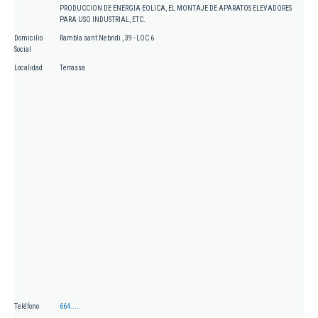
PRODUCCION DE ENERGIA EOLICA, EL MONTAJE DE APARATOS ELEVADORES
PARA USO INDUSTRIAL, ETC.
Domicilio
Rambla sant Nebridi , 39 - LOC 6
Social
Localidad
Terrassa
Teléfono
664.....