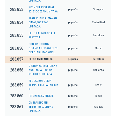
LIMITADA.
PROMOURB SERRAMAR
283.853
pequeña
Tarragona
2016 SOCIEDAD LIMITADA.
TRANSPORTES ALMAZAN
283.854
CIMAS, SOCIEDAD
pequeña
Ciudad Real
LIMITADA.
EDITORIAL WORKPLACE
283.855
pequeña
Barcelona
SAFETY S.L.
CONSTRUCCION &
283.856
GERENCIA DE PROYECTOS
pequeña
Madrid
DE REHABILITACION SL.
283.857
ERECO AMBIENTAL SL
pequeña
Barcelona
GESTION CONSULTORIA Y
283.858
ASISTENCIA TECNICA,
pequeña
Cantabria
SOCIEDAD LIMITADA.
EDUCACION, OCIO Y
283.859
TIEMPO LIBRE LA FABRICA
pequeña
Cádiz
SL.
283.860
PETUXE COSMETICS SL.
pequeña
Toledo
DM TRANSPORTES
283.861
TERRESTRES SOCIEDAD
pequeña
Valencia
LIMITADA.