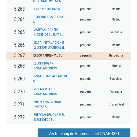
SOCIEDAD LIMITADA.
5.263
AVANTY FORTUNE SL
pequeña
Madrid
GRUPOIMAGA GLOBAL,
5.264
pequeña
Madrid
SL.
MATERIAL CONTRA
5.265
pequeña
Valencia
INCENDIOS CUENFA SL
DELTA, INSTALACIONES
5.266
pequeña
Madrid
ELECTROMECANICAS SL.
5.267
ERECO AMBIENTAL SL
pequeña
Barcelona
ELECTRHOGAR
5.268
pequeña
Murcia
INSTALACIONES SL
INSTALDI INSTAL LACIONS
5.269
pequeña
Barcelona
SL
MILLA SORIANO
5.270
pequeña
Valencia
INSTALACIONES SL
ZIRZELAN SOCIEDAD
5.271
pequeña
Ciudad Real
LIMITADA.
ENERGIAS RENOVABLES
5.272
pequeña
Madrid
ELECTROECO SL.
Ver Ranking de Empresas del CNAE 4321