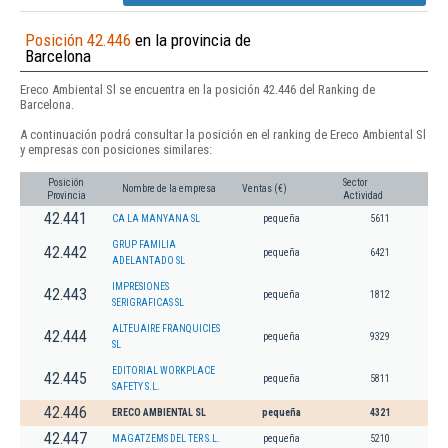
Posición 42.446
en la provincia de
Barcelona
Ereco Ambiental Sl se encuentra en la posición 42.446 del Ranking de
Barcelona.
A continuación podrá consultar la posición en el ranking de Ereco Ambiental Sl
y empresas con posiciones similares:
Posición
Sector
Nombre de la empresa
Ventas (€)
Provincia
Actividad
42.441
CA LA MANYANA SL
pequeña
5611
GRUP FAMILIA
42.442
pequeña
6421
ADELANTADO SL
IMPRESIONES
42.443
pequeña
1812
SERIGRAFICAS SL
ALTEUAIRE FRANQUICIES
42.444
pequeña
9329
SL
EDITORIAL WORKPLACE
42.445
pequeña
5811
SAFETY S.L.
42.446
ERECO AMBIENTAL SL
pequeña
4321
42.447
MAGATZEMS DEL TER S.L.
pequeña
5210