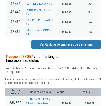
42.448
CONTROL VILANOVA S.L.
pequeña
6831
ASESORIA GARCIA RIPOLL
42.449
pequeña
7020
SL
CARPINTERIA SIERRA 2016
42.450
pequeña
1629
SL.
OBRES I SERVEIS SAMPERE
42.451
pequeña
4399
S.L.
Ver Ranking de Empresas de Barcelona
Posición 283.857
en el Ranking de
Empresas Españolas
Ereco Ambiental Sl se encuentra en la posición 283.857 del Ranking Nacional
de Empresas.
A continuación podrá consultar la posición en el ranking de Ereco Ambiental Sl
y empresas con posiciones similares:
Posición
Nombre de la empresa
Ventas (€)
Provincia
Nacional
TECMON MAQUINARIA
283.852
CERAMICA SOCIEDAD
pequeña
Castellon