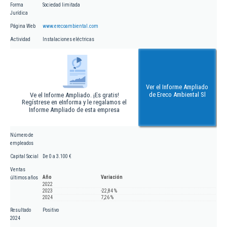
Forma
Sociedad limitada
Jurídica
Página Web
www.erecoambiental.com
Actividad
Instalaciones eléctricas
Ver el Informe Ampliado
de Ereco Ambiental Sl
Ve el Informe Ampliado. ¡Es gratis!
Regístrese en eInforma y le regalamos el
Informe Ampliado de esta empresa
Número de
empleados
Capital Social
De 0 a 3.100 €
Ventas
Año
Variación
últimos años
2022
2023
-22,84 %
2024
7,26 %
Resultado
Positivo
2024