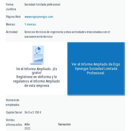
Forma
Sociedad limitada profesional
Jurídica
Página Web
www.ergosynergys.com
Marcas
1 marcas
Actividad
Servicios técnicos de ingeniería y otras actividades relacionadas con el
asesoramiento técnico
Ver el Informe Ampliado de Ergo
Synergys Sociedad Limitada
Ve el Informe Ampliado. ¡Es
gratis!
Profesional.
Regístrese en eInforma y le
regalamos el Informe Ampliado
de esta empresa
Número de
empleados
Capital Social
De 0 a 3.100 €
Ventas
Año
Variación
últimos años
2022