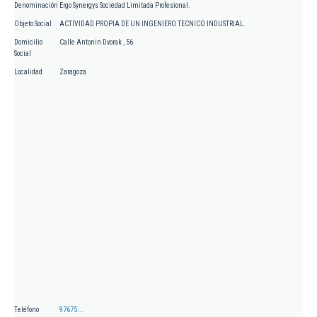
Denominación
Ergo Synergys Sociedad Limitada Profesional.
Objeto Social
ACTIVIDAD PROPIA DE UN INGENIERO TECNICO INDUSTRIAL.
Domicilio
Calle Antonin Dvorak , 56
Social
Localidad
Zaragoza
Teléfono
97675...