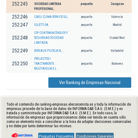
252.245
SOCIEDAD LIMITADA
pequeña
Zaragoza
PROFESIONAL.
252.246
CAELI CLIMA SERVICE SLL.
pequeña
Valencia
252.247
IGLETTI SA
pequeña
Madrid
CIP CONTRAINCENDIOS Y
252.248
SEGURIDAD SOCIEDAD
pequeña
Ciudad Real
LIMITADA.
252.249
SERVAUX PUCELA SL.
pequeña
Valladolid
PROJECTES I
252.250
TRACTAMENTS
pequeña
Baleares
MULTIAIGUA S.L.
Ver Ranking de Empresas Nacional
Todo el contenido de ranking-empresas.eleconomista.es y toda la información de
empresas procede de la base de datos de INFORMA D&B S.A.U. (S.M.E.) y es
tratada y suministrada por INFORMA D&B S.A.U. (S.M.E.). En todo caso, la
información de empresas que proporcionamos debe ser tenida en cuenta sólo
como un elemento más a considerar a la hora de adoptar decisiones comerciales
y no debe por tanto determinar las mismas.
Preguntas Frecuentes
Condiciones Generales