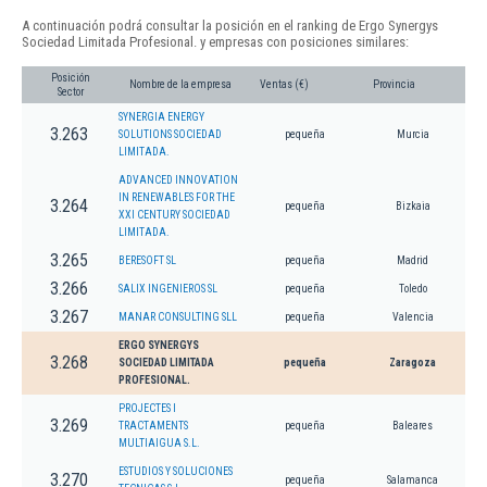
A continuación podrá consultar la posición en el ranking de Ergo Synergys
Sociedad Limitada Profesional. y empresas con posiciones similares:
Posición
Nombre de la empresa
Ventas (€)
Provincia
Sector
SYNERGIA ENERGY
3.263
SOLUTIONS SOCIEDAD
pequeña
Murcia
LIMITADA.
ADVANCED INNOVATION
IN RENEWABLES FOR THE
3.264
pequeña
Bizkaia
XXI CENTURY SOCIEDAD
LIMITADA.
3.265
BERESOFT SL
pequeña
Madrid
3.266
SALIX INGENIEROS SL
pequeña
Toledo
3.267
MANAR CONSULTING SLL
pequeña
Valencia
ERGO SYNERGYS
3.268
SOCIEDAD LIMITADA
pequeña
Zaragoza
PROFESIONAL.
PROJECTES I
3.269
TRACTAMENTS
pequeña
Baleares
MULTIAIGUA S.L.
ESTUDIOS Y SOLUCIONES
3.270
pequeña
Salamanca