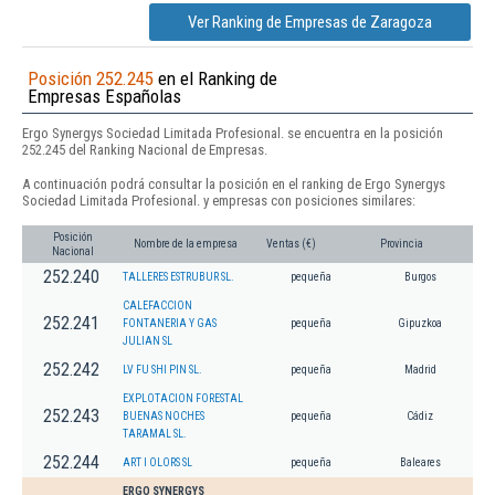
Ver Ranking de Empresas de Zaragoza
Posición 252.245
en el Ranking de
Empresas Españolas
Ergo Synergys Sociedad Limitada Profesional. se encuentra en la posición
252.245 del Ranking Nacional de Empresas.
A continuación podrá consultar la posición en el ranking de Ergo Synergys
Sociedad Limitada Profesional. y empresas con posiciones similares:
Posición
Nombre de la empresa
Ventas (€)
Provincia
Nacional
252.240
TALLERES ESTRUBUR SL.
pequeña
Burgos
CALEFACCION
252.241
FONTANERIA Y GAS
pequeña
Gipuzkoa
JULIAN SL
252.242
LV FU SHI PIN SL.
pequeña
Madrid
EXPLOTACION FORESTAL
252.243
BUENAS NOCHES
pequeña
Cádiz
TARAMAL SL.
252.244
ART I OLORS SL
pequeña
Baleares
ERGO SYNERGYS