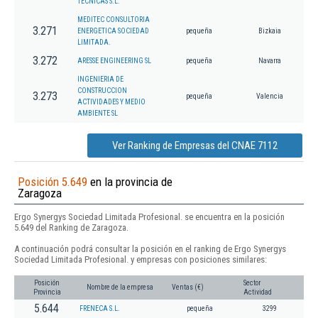
TECNICAS S.L.
MEDITEC CONSULTORIA
3.271
ENERGETICA SOCIEDAD
pequeña
Bizkaia
LIMITADA.
3.272
ARESSE ENGINEERING SL
pequeña
Navarra
INGENIERIA DE
CONSTRUCCION
3.273
pequeña
Valencia
ACTIVIDADES Y MEDIO
AMBIENTE SL
Ver Ranking de Empresas del CNAE 7112
Posición 5.649
en la provincia de
Zaragoza
Ergo Synergys Sociedad Limitada Profesional. se encuentra en la posición
5.649 del Ranking de Zaragoza.
A continuación podrá consultar la posición en el ranking de Ergo Synergys
Sociedad Limitada Profesional. y empresas con posiciones similares:
Posición
Sector
Nombre de la empresa
Ventas (€)
Provincia
Actividad
5.644
FRENECA S.L.
pequeña
3299