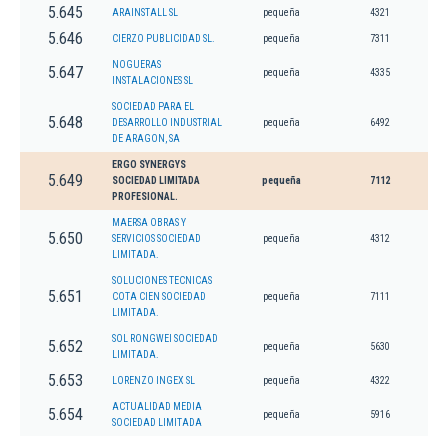
5.645
ARAINSTALL SL
pequeña
4321
5.646
CIERZO PUBLICIDAD SL.
pequeña
7311
NOGUERAS
5.647
pequeña
4335
INSTALACIONES SL
SOCIEDAD PARA EL
5.648
DESARROLLO INDUSTRIAL
pequeña
6492
DE ARAGON, SA
ERGO SYNERGYS
5.649
SOCIEDAD LIMITADA
pequeña
7112
PROFESIONAL.
MAERSA OBRAS Y
5.650
SERVICIOS SOCIEDAD
pequeña
4312
LIMITADA.
SOLUCIONES TECNICAS
5.651
COTA CIEN SOCIEDAD
pequeña
7111
LIMITADA.
SOL RONGWEI SOCIEDAD
5.652
pequeña
5630
LIMITADA.
5.653
LORENZO INGEX SL
pequeña
4322
ACTUALIDAD MEDIA
5.654
pequeña
5916
SOCIEDAD LIMITADA