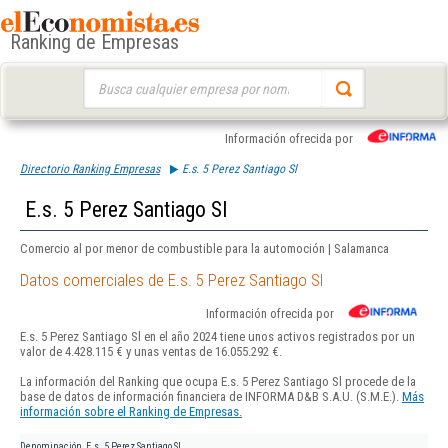
Ranking de Empresas
Buscar:
Información ofrecida por
Directorio Ranking Empresas
E.s. 5 Perez Santiago Sl
E.s. 5 Perez Santiago Sl
Comercio al por menor de combustible para la automoción | Salamanca
Datos comerciales de E.s. 5 Perez Santiago Sl
Información ofrecida por
E.s. 5 Perez Santiago Sl en el año 2024 tiene unos activos registrados por un
valor de 4.428.115 € y unas ventas de 16.055.292 €.
La información del Ranking que ocupa E.s. 5 Perez Santiago Sl procede de la
base de datos de información financiera de INFORMA D&B S.A.U. (S.M.E.).
Más
información sobre el Ranking de Empresas.
Denominación
E.s. 5 Perez Santiago Sl