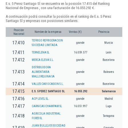
E.s. 5 Perez Santiago Sl se encuentra en la posición 17.415 del Ranking
Nacional de Empresas , con una facturación de 16.055.292 €.
A continuación podrá consultar la posición en el ranking de E.s. 5 Perez
Santiago Sl y empresas con posiciones similares:
Posición
Nombre de la empresa
Ventas (€)
Provincia
Nacional
TEFRIGO REFRIGERACION
17.410
grande
Murcia
SOCIEDAD LIMITADA.
17.411
TERNELENA SL
16.059.577
León
17.412
MERCA ELEVA S.L.
grande
Barcelona
DISTRIBUIDORA
17.413
ALIMENTARIA
grande
Baleares
MALLORQUINA SA
17.414
VALLES CAR OCASION S.L.
grande
Barcelona
17.415
E.S. 5 PEREZ SANTIAGO SL
16.055.292
Salamanca
17.416
ACP LEVEL SL.
grande
Madrid
17.417
CARNICAS CHAMPAM SL
16.051.997
Lugo
AGRICOLA INDUSTRIAL
17.418
grande
Tarragona
FORES SL
JUAN BULLEJOS SOCIEDAD
17.419
grande
Granada