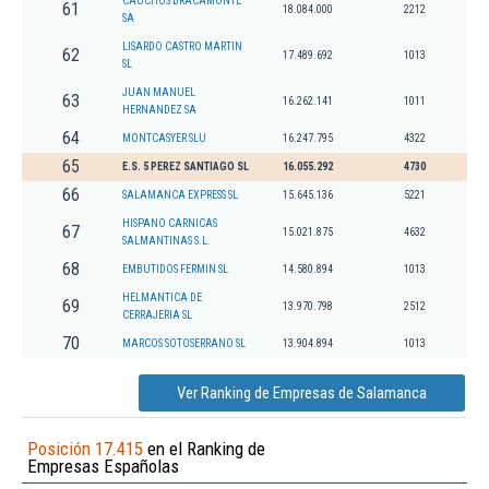
CAUCHOS BRACAMONTE
61
18.084.000
2212
SA
LISARDO CASTRO MARTIN
62
17.489.692
1013
SL
JUAN MANUEL
63
16.262.141
1011
HERNANDEZ SA
64
MONTCASYER SLU
16.247.795
4322
65
E.S. 5 PEREZ SANTIAGO SL
16.055.292
4730
66
SALAMANCA EXPRESS SL
15.645.136
5221
HISPANO CARNICAS
67
15.021.875
4632
SALMANTINAS S.L.
68
EMBUTIDOS FERMIN SL
14.580.894
1013
HELMANTICA DE
69
13.970.798
2512
CERRAJERIA SL
70
MARCOS SOTOSERRANO SL
13.904.894
1013
Ver Ranking de Empresas de Salamanca
Posición 17.415
en el Ranking de
Empresas Españolas