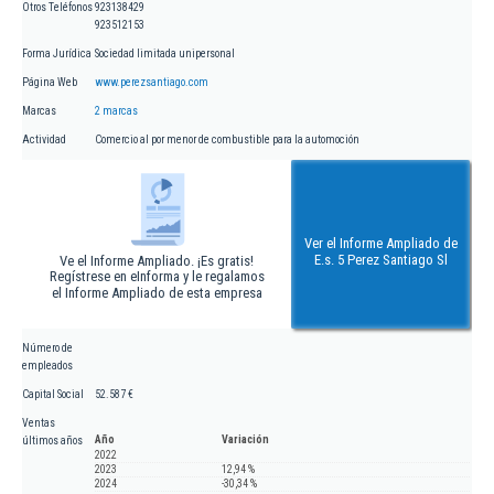
Otros Teléfonos
923138429
923512153
Forma Jurídica
Sociedad limitada unipersonal
Página Web
www.perezsantiago.com
Marcas
2 marcas
Actividad
Comercio al por menor de combustible para la automoción
Ver el Informe Ampliado de
E.s. 5 Perez Santiago Sl
Ve el Informe Ampliado. ¡Es gratis!
Regístrese en eInforma y le regalamos
el Informe Ampliado de esta empresa
Número de
empleados
Capital Social
52.587 €
Ventas
Año
Variación
últimos años
2022
2023
12,94 %
2024
-30,34 %