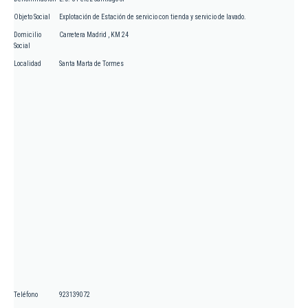
Objeto Social
Explotación de Estación de servicio con tienda y servicio de lavado.
Domicilio
Carretera Madrid , KM 24
Social
Localidad
Santa Marta de Tormes
Teléfono
923139072