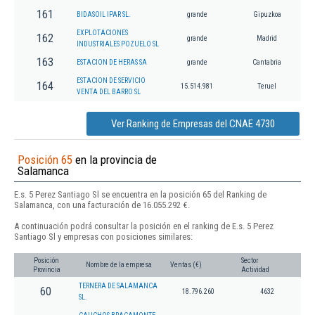
161
BIDASOIL IPAR SL.
grande
Gipuzkoa
EXPLOTACIONES
162
grande
Madrid
INDUSTRIALES POZUELO SL
163
ESTACION DE HERAS SA
grande
Cantabria
ESTACION DE SERVICIO
164
15.514.981
Teruel
VENTA DEL BARRO SL
Ver Ranking de Empresas del CNAE 4730
Posición 65
en la provincia de
Salamanca
E.s. 5 Perez Santiago Sl se encuentra en la posición 65 del Ranking de
Salamanca, con una facturación de 16.055.292 €.
A continuación podrá consultar la posición en el ranking de E.s. 5 Perez
Santiago Sl y empresas con posiciones similares:
Posición
Sector
Nombre de la empresa
Ventas (€)
Provincia
Actividad
TERNERA DE SALAMANCA
60
18.796.260
4632
SL.