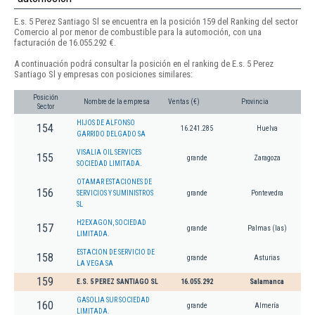
E.s. 5 Perez Santiago Sl se encuentra en la posición 159 del Ranking del sector
Comercio al por menor de combustible para la automoción, con una
facturación de 16.055.292 €.
A continuación podrá consultar la posición en el ranking de E.s. 5 Perez
Santiago Sl y empresas con posiciones similares:
Posición
Nombre de la empresa
Ventas (€)
Provincia
Sector
HIJOS DE ALFONSO
154
16.241.285
Huelva
GARRIDO DELGADO SA
VISALIA OIL SERVICES
155
grande
Zaragoza
SOCIEDAD LIMITADA.
OTAMAR ESTACIONES DE
156
SERVICIOS Y SUMINISTROS
grande
Pontevedra
SL
H2EXAGON, SOCIEDAD
157
grande
Palmas (las)
LIMITADA.
ESTACION DE SERVICIO DE
158
grande
Asturias
LA VEGA SA
159
E.S. 5 PEREZ SANTIAGO SL
16.055.292
Salamanca
GASOLIA SUR SOCIEDAD
160
grande
Almería
LIMITADA.