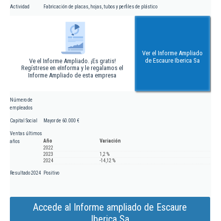
Actividad
Fabricación de placas, hojas, tubos y perfiles de plástico
Ver el Informe Ampliado
de Escaure Iberica Sa
Ve el Informe Ampliado. ¡Es gratis!
Regístrese en eInforma y le regalamos el
Informe Ampliado de esta empresa
Número de
empleados
Capital Social
Mayor de 60.000 €
Ventas últimos
Año
Variación
años
2022
2023
1,2 %
2024
-14,12 %
Resultado 2024
Positivo
Accede al Informe ampliado de Escaure
Iberica Sa