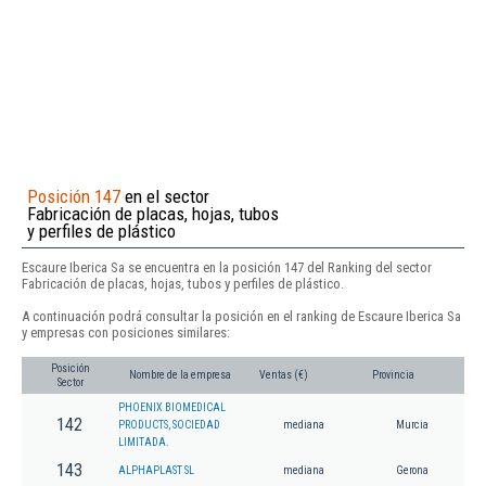
Posición 147
en el sector
Fabricación de placas, hojas, tubos
y perfiles de plástico
Escaure Iberica Sa se encuentra en la posición 147 del Ranking del sector
Fabricación de placas, hojas, tubos y perfiles de plástico.
A continuación podrá consultar la posición en el ranking de Escaure Iberica Sa
y empresas con posiciones similares:
Posición
Nombre de la empresa
Ventas (€)
Provincia
Sector
PHOENIX BIOMEDICAL
142
PRODUCTS, SOCIEDAD
mediana
Murcia
LIMITADA.
143
ALPHAPLAST SL
mediana
Gerona