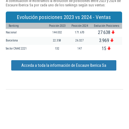
A continuación le mostramos la evolución de posiciones entre 2023 y 2024 de
Escaure Iberica Sa por cada uno de los rankings según sus ventas:
Evolución posiciones 2023 vs 2024 - Ventas
Ranking
Posición 2023
Posición 2024
Evolución Posiciones
27.638
Nacional
144.032
171.670
3.969
Barcelona
22.358
26.327
15
Sector CNAE 2221
132
147
Acceda a toda la información de Escaure Iberica Sa