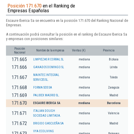
Posición 171.670
en el Ranking de
Empresas Españolas
Escaure Iberica Sa se encuentra en la posición 171.670 del Ranking Nacional de
Empresas.
A continuación podrá consultar la posición en el ranking de Escaure Iberica Sa
y empresas con posiciones similares:
Posición
Nombre de la empresa
Ventas (€)
Provincia
Nacional
171.665
LIMPIEZAS R CORRAL SL
mediana
Bizkaia
171.666
GANADOS DOMINGO SL
mediana
Lérida
MAINTEC INTEGRAL
171.667
mediana
Toledo
SERVICES SL.
171.668
FORMA SEIS SA
mediana
Zaragoza
171.669
PALIBEX MADRID SL.
mediana
Madrid
171.670
ESCAURE IBERICA SA
mediana
Barcelona
ITALIAN DOUGH
171.671
mediana
Valencia
SOCIEDAD LIMITADA.
171.672
BRIGIDO GASCUEÑA SA
mediana
Madrid
VYA ECOLIVING
171.673
mediana
Baleares