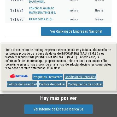
SOLUTIONS SL.
COMERCIAL GAMA DE
171.674
mediana
Navarra
MATRICERIA Y MOLDE SL
171.675
RIEGOS COSTA SOL SL
mediana
Málaga
Ver Ranking de Empresas Nacional
Todo el contenido de ranking-empresas.eleconomista.es y toda la información de
empresas procede de la base de datos de INFORMA D&B S.A.U. (S.M.E.) y es
tratada y suministrada por INFORMA D&B S.A.U. (S.M.E.). En todo caso, la
información de empresas que proporcionamos debe ser tenida en cuenta sólo
como un elemento más a considerar a la hora de adoptar decisiones comerciales
y no debe por tanto determinar las mismas.
Preguntas Frecuentes
Condiciones Generales
Política de Privacidad
Política de Cookies
Configuración de cookies
Hay más por ver
Ver Informe de Escaure Iberica Sa