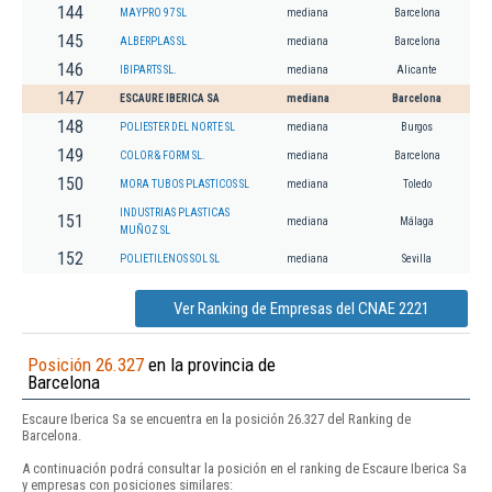
144
MAYPRO 97 SL
mediana
Barcelona
145
ALBERPLAS SL
mediana
Barcelona
146
IBIPARTS SL.
mediana
Alicante
147
ESCAURE IBERICA SA
mediana
Barcelona
148
POLIESTER DEL NORTE SL
mediana
Burgos
149
COLOR & FORM SL.
mediana
Barcelona
150
MORA TUBOS PLASTICOS SL
mediana
Toledo
INDUSTRIAS PLASTICAS
151
mediana
Málaga
MUÑOZ SL
152
POLIETILENOS SOL SL
mediana
Sevilla
Ver Ranking de Empresas del CNAE 2221
Posición 26.327
en la provincia de
Barcelona
Escaure Iberica Sa se encuentra en la posición 26.327 del Ranking de
Barcelona.
A continuación podrá consultar la posición en el ranking de Escaure Iberica Sa
y empresas con posiciones similares: