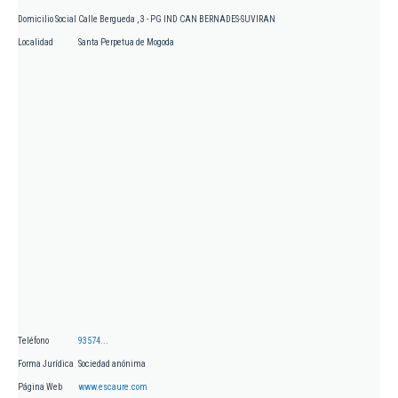
Domicilio Social
Calle Bergueda , 3 - PG IND CAN BERNADES-SUVIRAN
Localidad
Santa Perpetua de Mogoda
Teléfono
93574...
Forma Jurídica
Sociedad anónima
Página Web
www.escaure.com