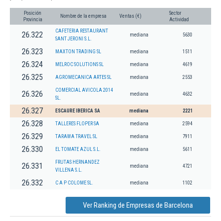
Posición
Sector
Nombre de la empresa
Ventas (€)
Provincia
Actividad
CAFETERIA RESTAURANT
26.322
mediana
5630
SANT JERONI S.L.
26.323
MAXTON TRADING SL
mediana
1511
26.324
MELROC SOLUTIONS SL
mediana
4619
26.325
AGROMECANICA ARTES SL
mediana
2553
COMERCIAL AVICOLA 2014
26.326
mediana
4632
SL.
26.327
ESCAURE IBERICA SA
mediana
2221
26.328
TALLERES FLOPER SA
mediana
2594
26.329
TARAWA TRAVEL SL
mediana
7911
26.330
EL TOMATE AZUL S.L.
mediana
5611
FRUTAS HERNANDEZ
26.331
mediana
4721
VILLENA S.L.
26.332
C A P COLOME SL.
mediana
1102
Ver Ranking de Empresas de Barcelona