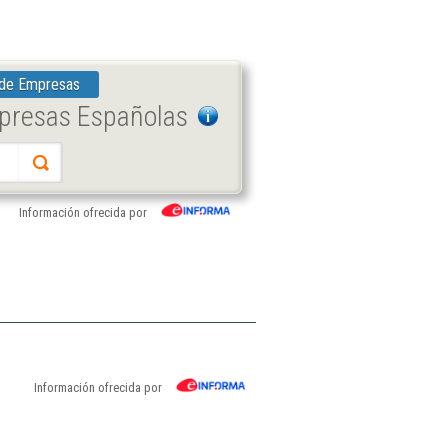
 de Empresas
mpresas Españolas
Información ofrecida por
Información ofrecida por