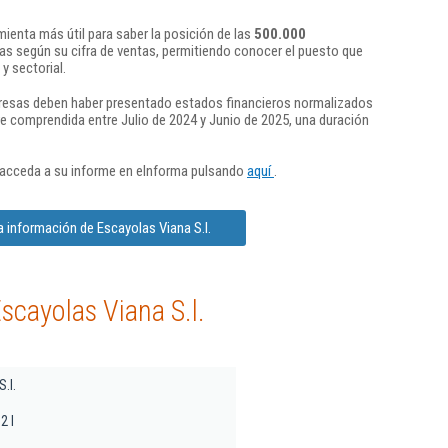
ienta más útil para saber la posición de las
500.000
s según su cifra de ventas, permitiendo conocer el puesto que
y sectorial.
presas deben haber presentado estados financieros normalizados
re comprendida entre Julio de 2024 y Junio de 2025, una duración
 acceda a su informe en eInforma pulsando
aquí
.
a información de Escayolas Viana S.l.
scayolas Viana S.l.
.l.
2 I