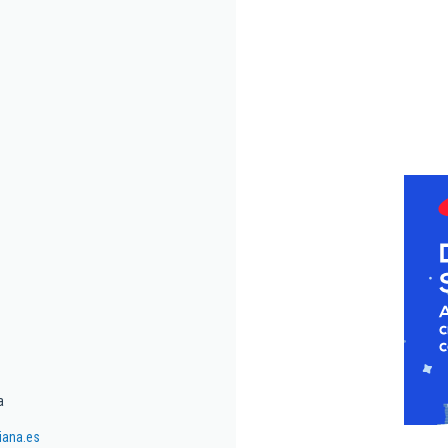
a
iana.es