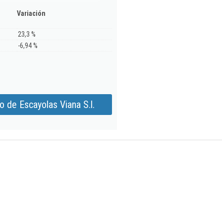
Variación
23,3 %
-6,94 %
 de Escayolas Viana S.l.