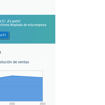
.l.. ¡Es gratis!
 Informe Ampliado de esta empresa
 S.l.
€
olución de ventas
2022
2023