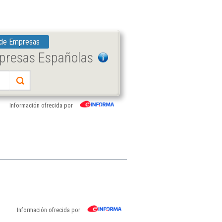
 de Empresas
mpresas Españolas
Información ofrecida por
Información ofrecida por