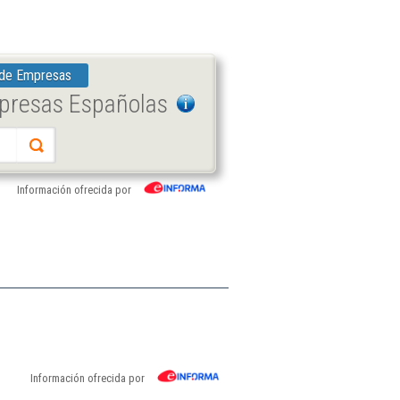
 de Empresas
mpresas Españolas
Información ofrecida por
Información ofrecida por