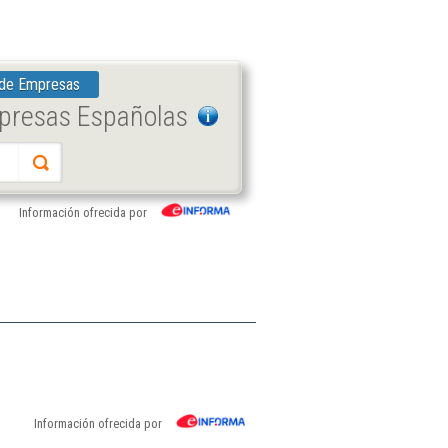
 de Empresas
mpresas Españolas
Información ofrecida por
Información ofrecida por