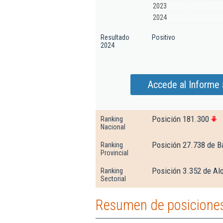
2023
2024
Resultado
Positivo
2024
Accede al Informe 
Posición 181.300
Ranking
Nacional
Posición 27.738 de B
Ranking
Provincial
Posición 3.352 de Alq
Ranking
Sectorial
Resumen de posiciones 