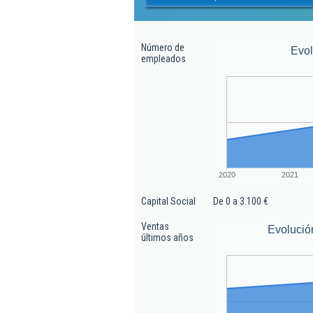
Número de
Evo
empleados
2020
2021
Capital Social
De 0 a 3.100 €
Ventas
Evolució
últimos años