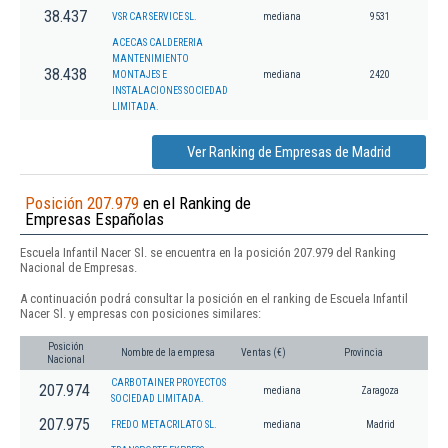
38.437
VSR CAR SERVICE SL.
mediana
9531
ACECAS CALDERERIA
MANTENIMIENTO
38.438
MONTAJES E
mediana
2420
INSTALACIONES SOCIEDAD
LIMITADA.
Ver Ranking de Empresas de Madrid
Posición 207.979
en el Ranking de
Empresas Españolas
Escuela Infantil Nacer Sl. se encuentra en la posición 207.979 del Ranking
Nacional de Empresas.
A continuación podrá consultar la posición en el ranking de Escuela Infantil
Nacer Sl. y empresas con posiciones similares:
Posición
Nombre de la empresa
Ventas (€)
Provincia
Nacional
CARBOTAINER PROYECTOS
207.974
mediana
Zaragoza
SOCIEDAD LIMITADA.
207.975
FREDO METACRILATO SL.
mediana
Madrid