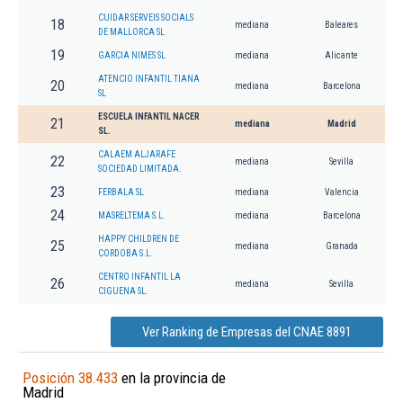
CUIDAR SERVEIS SOCIALS
18
mediana
Baleares
DE MALLORCA SL
19
GARCIA NIMES SL
mediana
Alicante
ATENCIO INFANTIL TIANA
20
mediana
Barcelona
SL
ESCUELA INFANTIL NACER
21
mediana
Madrid
SL.
CALAEM ALJARAFE
22
mediana
Sevilla
SOCIEDAD LIMITADA.
23
FERBALA SL
mediana
Valencia
24
MASRELTEMA S.L.
mediana
Barcelona
HAPPY CHILDREN DE
25
mediana
Granada
CORDOBA S.L.
CENTRO INFANTIL LA
26
mediana
Sevilla
CIGUENA SL.
Ver Ranking de Empresas del CNAE 8891
Posición 38.433
en la provincia de
Madrid