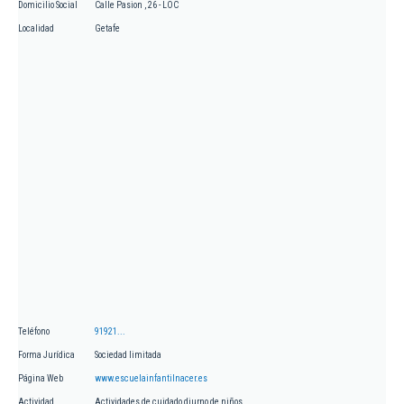
Domicilio Social
Calle Pasion , 26 - LOC
Localidad
Getafe
Teléfono
91921...
Forma Jurídica
Sociedad limitada
Página Web
www.escuelainfantilnacer.es
Actividad
Actividades de cuidado diurno de niños