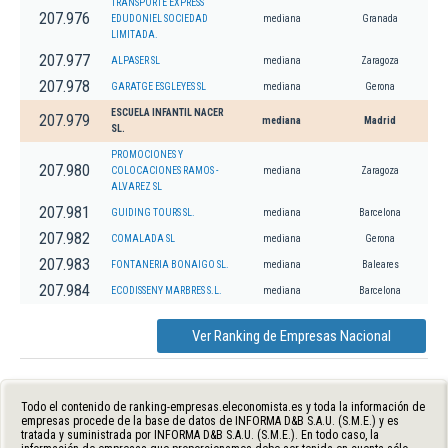
TRANSPORTE EXPRESS
207.976
EDUDONIEL SOCIEDAD
mediana
Granada
LIMITADA.
207.977
ALPASER SL
mediana
Zaragoza
207.978
GARATGE ESGLEYES SL
mediana
Gerona
ESCUELA INFANTIL NACER
207.979
mediana
Madrid
SL.
PROMOCIONES Y
207.980
COLOCACIONES RAMOS -
mediana
Zaragoza
ALVAREZ SL
207.981
GUIDING TOURS SL.
mediana
Barcelona
207.982
COMALADA SL
mediana
Gerona
207.983
FONTANERIA BONAIGO SL.
mediana
Baleares
207.984
ECODISSENY MARBRES S.L.
mediana
Barcelona
Ver Ranking de Empresas Nacional
Todo el contenido de ranking-empresas.eleconomista.es y toda la información de
empresas procede de la base de datos de INFORMA D&B S.A.U. (S.M.E.) y es
tratada y suministrada por INFORMA D&B S.A.U. (S.M.E.). En todo caso, la