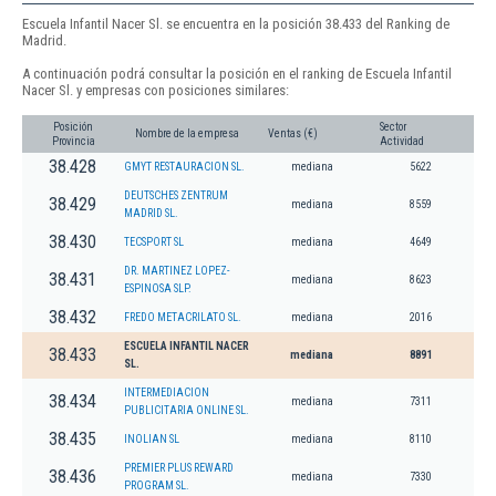
Escuela Infantil Nacer Sl. se encuentra en la posición 38.433 del Ranking de
Madrid.
A continuación podrá consultar la posición en el ranking de Escuela Infantil
Nacer Sl. y empresas con posiciones similares:
Posición
Sector
Nombre de la empresa
Ventas (€)
Provincia
Actividad
38.428
GMYT RESTAURACION SL.
mediana
5622
DEUTSCHES ZENTRUM
38.429
mediana
8559
MADRID SL.
38.430
TECSPORT SL
mediana
4649
DR. MARTINEZ LOPEZ-
38.431
mediana
8623
ESPINOSA SLP.
38.432
FREDO METACRILATO SL.
mediana
2016
ESCUELA INFANTIL NACER
38.433
mediana
8891
SL.
INTERMEDIACION
38.434
mediana
7311
PUBLICITARIA ONLINE SL.
38.435
INOLIAN SL
mediana
8110
PREMIER PLUS REWARD
38.436
mediana
7330
PROGRAM SL.