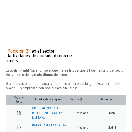
Posición 21
en el sector
Actividades de cuidado diurno de
niños
Escuela Infantil Nacer Sl. se encuentra en la posición 21 del Ranking del sector
Actividades de cuidado diurno de niños.
A continuación podrá consultar la posición en el ranking de Escuela Infantil
Nacer Sl. y empresas con posiciones similares:
Posición
Nombre de la empresa
Ventas (€)
Provincia
Sector
GRUPO ATENCION A
16
DEPENDIENTES SOCIEDAD
mediana
León
LIMITADA
BARRO HASTA LAS OREJAS
17
mediana
Madrid
SL.