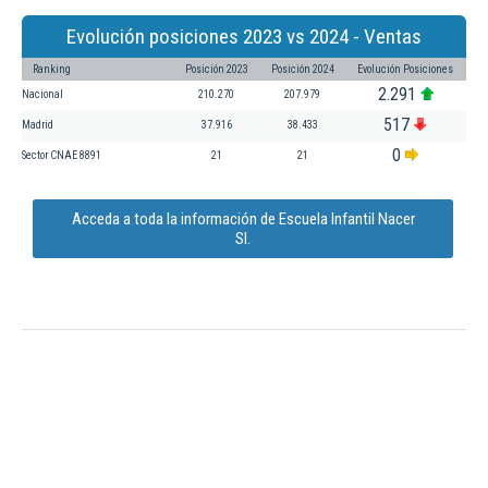
Evolución posiciones 2023 vs 2024 - Ventas
Ranking
Posición 2023
Posición 2024
Evolución Posiciones
2.291
Nacional
210.270
207.979
517
Madrid
37.916
38.433
0
Sector CNAE 8891
21
21
Acceda a toda la información de Escuela Infantil Nacer
Sl.