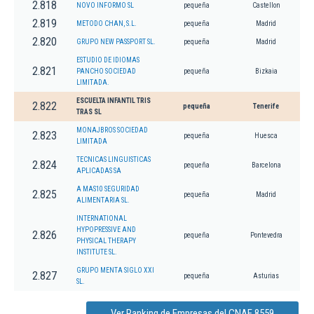
2.818
NOVO INFORMO SL
pequeña
Castellon
2.819
METODO CHAN, S.L.
pequeña
Madrid
2.820
GRUPO NEW PASSPORT SL.
pequeña
Madrid
ESTUDIO DE IDIOMAS
2.821
PANCHO SOCIEDAD
pequeña
Bizkaia
LIMITADA.
ESCUELTA INFANTIL TRIS
2.822
pequeña
Tenerife
TRAS SL
MONAJBROS SOCIEDAD
2.823
pequeña
Huesca
LIMITADA
TECNICAS LINGUISTICAS
2.824
pequeña
Barcelona
APLICADAS SA
A MAS10 SEGURIDAD
2.825
pequeña
Madrid
ALIMENTARIA SL.
INTERNATIONAL
HYPOPRESSIVE AND
2.826
pequeña
Pontevedra
PHYSICAL THERAPY
INSTITUTE SL.
GRUPO MENTA SIGLO XXI
2.827
pequeña
Asturias
SL.
Ver Ranking de Empresas del CNAE 8559