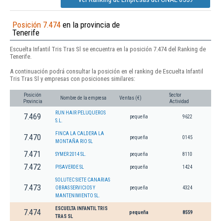
Posición 7.474
en la provincia de
Tenerife
Escuelta Infantil Tris Tras Sl se encuentra en la posición 7.474 del Ranking de
Tenerife.
A continuación podrá consultar la posición en el ranking de Escuelta Infantil
Tris Tras Sl y empresas con posiciones similares:
Posición
Sector
Nombre de la empresa
Ventas (€)
Provincia
Actividad
RUN HAIR PELUQUEROS
7.469
pequeña
9622
S.L.
FINCA LA CALDERA LA
7.470
pequeña
0145
MONTAÑA RIO SL
7.471
SYMER 2014 SL.
pequeña
8110
7.472
PISAVERDE SL
pequeña
1424
SOLUTEC SIETE CANARIAS
7.473
OBRAS SERVICIOS Y
pequeña
4324
MANTENIMIENTO SL.
ESCUELTA INFANTIL TRIS
7.474
pequeña
8559
TRAS SL