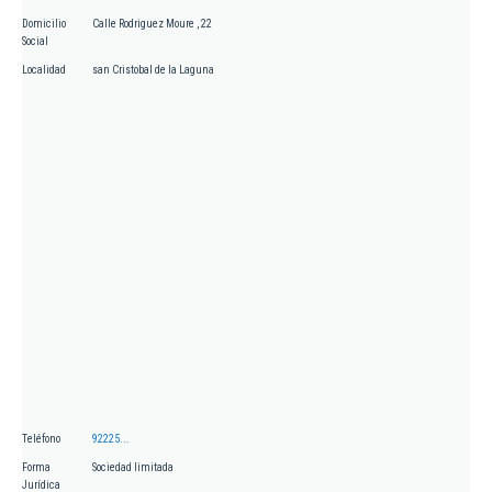
Domicilio
Calle Rodriguez Moure , 22
Social
Localidad
san Cristobal de la Laguna
Teléfono
92225...
Forma
Sociedad limitada
Jurídica