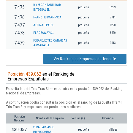
D Y M CONTABILIDAD
7.475
pequeña
8299
INTEGRAL SL
7.476
FRANZ HERMANNS SA
pequeña
7711
7.477
ALFINALSI 93 SL.
pequeña
6220
7.478
PLACEAWAY SL.
pequeña
5520
FERRAELECTRO CANARIAS
7.479
pequeña
2513
ARMADAS SL.
Ver Ranking de Empresas de Tenerife
Posición 439.062
en el Ranking de
Empresas Españolas
Escuelta Infantil Tris Tras Sl se encuentra en la posición 439.062 del Ranking
Nacional de Empresas.
A continuación podrá consultar la posición en el ranking de Escuelta Infantil
Tris Tras Sl y empresas con posiciones similares:
Posición
Nombre de la empresa
Ventas (€)
Provincia
Nacional
VERA CARRASCO
439.057
pequeña
Málaga
INVERSIONES SL.