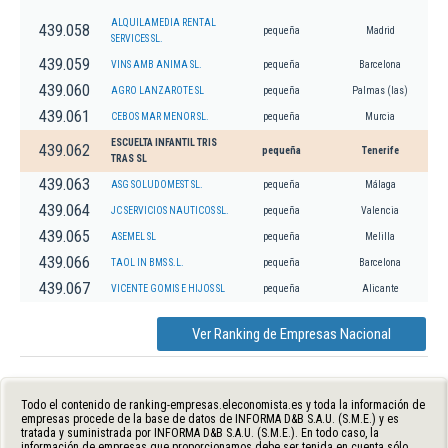
ALQUILAMEDIA RENTAL
439.058
pequeña
Madrid
SERVICES SL.
439.059
VINS AMB ANIMA SL.
pequeña
Barcelona
439.060
AGRO LANZAROTE SL
pequeña
Palmas (las)
439.061
CEBOS MAR MENOR SL.
pequeña
Murcia
ESCUELTA INFANTIL TRIS
439.062
pequeña
Tenerife
TRAS SL
439.063
ASG SOLUDOMEST SL.
pequeña
Málaga
439.064
JC SERVICIOS NAUTICOS SL.
pequeña
Valencia
439.065
ASEMEL SL
pequeña
Melilla
439.066
TAOL IN BMS S.L.
pequeña
Barcelona
439.067
VICENTE GOMIS E HIJOS SL
pequeña
Alicante
Ver Ranking de Empresas Nacional
Todo el contenido de ranking-empresas.eleconomista.es y toda la información de
empresas procede de la base de datos de INFORMA D&B S.A.U. (S.M.E.) y es
tratada y suministrada por INFORMA D&B S.A.U. (S.M.E.). En todo caso, la
información de empresas que proporcionamos debe ser tenida en cuenta sólo