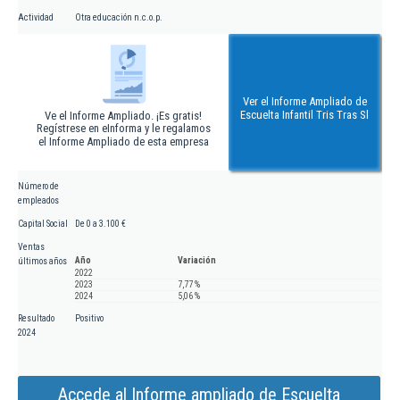
Actividad
Otra educación n.c.o.p.
Ver el Informe Ampliado de
Escuelta Infantil Tris Tras Sl
Ve el Informe Ampliado. ¡Es gratis!
Regístrese en eInforma y le regalamos
el Informe Ampliado de esta empresa
Número de
empleados
Capital Social
De 0 a 3.100 €
Ventas
Año
Variación
últimos años
2022
2023
7,77 %
2024
5,06 %
Resultado
Positivo
2024
Accede al Informe ampliado de Escuelta