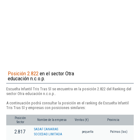
Posición 2.822
en el sector Otra
educación n.c.o.p.
Escuelta Infantil Tris Tras Sl se encuentra en la posición 2.822 del Ranking del
sector Otra educación n.c.o.p..
A continuación podrá consultar la posición en el ranking de Escuelta Infantil
Tris Tras Sl y empresas con posiciones similares:
Posición
Nombre de la empresa
Ventas (€)
Provincia
Sector
SADAF CANARIAS
2.817
pequeña
Palmas (las)
SOCIEDAD LIMITADA