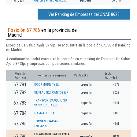
4.702
JULIEN & PASTORIZA, S.L.
pequeña
Coruña
Ver Ranking de Empresas del CNAE 8623
Posición 67.786
en la provincia de
Madrid
Espacios De Salud Ayala 87 Slp. se encuentra en la posición 67.786 del Ranking
de Madrid.
A continuación podrá consultar la posición en el ranking de Espacios De Salud
Ayala 87 Slp. y empresas con posiciones similares:
Posición
Sector
Nombre de la empresa
Ventas (€)
Provincia
Actividad
67.781
BOOR MOBILITY SL.
pequeña
4778
67.782
DENTAL TRES CANTOS SLP
pequeña
8622
TRANSPORTES AQUILINO
67.783
pequeña
4941
SANCHEZ DIAZ SL.
67.784
GARNACHO SA
pequeña
3100
TOMSA SUGAR AND
67.785
pequeña
4661
ENERGY SL.
ESPACIOS DE SALUD AYALA
67.786
pequeña
8623