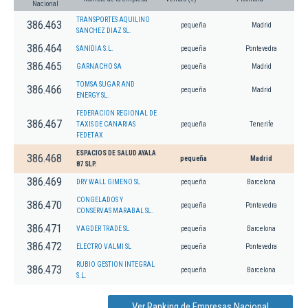
Nacional
TRANSPORTES AQUILINO
386.463
pequeña
Madrid
SANCHEZ DIAZ SL.
386.464
SANIDIA S.L.
pequeña
Pontevedra
386.465
GARNACHO SA
pequeña
Madrid
TOMSA SUGAR AND
386.466
pequeña
Madrid
ENERGY SL.
FEDERACION REGIONAL DE
386.467
TAXIS DE CANARIAS
pequeña
Tenerife
FEDETAX
ESPACIOS DE SALUD AYALA
386.468
pequeña
Madrid
87 SLP.
386.469
DRY WALL GIMENO SL
pequeña
Barcelona
CONGELADOS Y
386.470
pequeña
Pontevedra
CONSERVAS MARABAL SL.
386.471
VAGDER TRADE SL
pequeña
Barcelona
386.472
ELECTRO VALMI SL
pequeña
Pontevedra
RUBIO GESTION INTEGRAL
386.473
pequeña
Barcelona
S.L.
Ver Ranking de Empresas Nacional