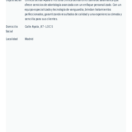
Objeto Social
Clínica Dental Ayala 87 es una clínica dental en el Barrio de Salamanca que
ofrece servicios de odontología avanzada con un enfoque personalizado. Con un
equipo especializado y tecnología de vanguardia, brindan tratamientos
perfeccionados, garantizando resultados de calidad y una experiencia cómoda y
sencilla para sus clientes.
Domicilio
Calle Ayala , 87 - LOC 5
Social
Localidad
Madrid