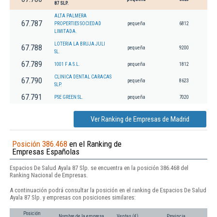
87 SLP.
ALTA PALMERA
67.787
PROPERTIES SOCIEDAD
pequeña
6812
LIMITADA.
LOTERIA LA BRUJA JULI
67.788
pequeña
9200
SL.
67.789
1001 F A S.L.
pequeña
1812
CLINICA DENTAL CARACAS
67.790
pequeña
8623
SLP.
67.791
PSE GREEN SL.
pequeña
7020
Ver Ranking de Empresas de Madrid
Posición 386.468
en el Ranking de
Empresas Españolas
Espacios De Salud Ayala 87 Slp. se encuentra en la posición 386.468 del
Ranking Nacional de Empresas.
A continuación podrá consultar la posición en el ranking de Espacios De Salud
Ayala 87 Slp. y empresas con posiciones similares:
Posición
Nombre de la empresa
Ventas (€)
Provincia