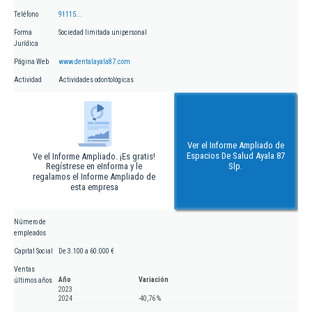
Teléfono
91115...
Forma
Sociedad limitada unipersonal
Jurídica
Página Web
www.dentalayala87.com
Actividad
Actividades odontológicas
Ver el Informe Ampliado de
Espacios De Salud Ayala 87
Ve el Informe Ampliado. ¡Es gratis!
Regístrese en eInforma y le
Slp.
regalamos el Informe Ampliado de
esta empresa
Número de
empleados
Capital Social
De 3.100 a 60.000 €
Ventas
Año
Variación
últimos años
2023
2024
-40,76 %