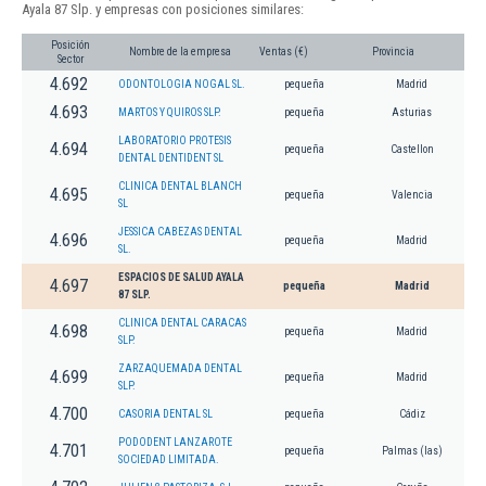
Ayala 87 Slp. y empresas con posiciones similares:
Posición
Nombre de la empresa
Ventas (€)
Provincia
Sector
4.692
ODONTOLOGIA NOGAL SL.
pequeña
Madrid
4.693
MARTOS Y QUIROS SLP.
pequeña
Asturias
LABORATORIO PROTESIS
4.694
pequeña
Castellon
DENTAL DENTIDENT SL
CLINICA DENTAL BLANCH
4.695
pequeña
Valencia
SL
JESSICA CABEZAS DENTAL
4.696
pequeña
Madrid
SL.
ESPACIOS DE SALUD AYALA
4.697
pequeña
Madrid
87 SLP.
CLINICA DENTAL CARACAS
4.698
pequeña
Madrid
SLP.
ZARZAQUEMADA DENTAL
4.699
pequeña
Madrid
SLP.
4.700
CASORIA DENTAL SL
pequeña
Cádiz
PODODENT LANZAROTE
4.701
pequeña
Palmas (las)
SOCIEDAD LIMITADA.