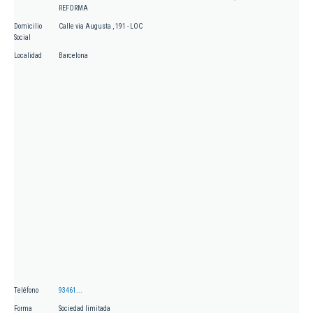
REFORMA
Domicilio
Calle via Augusta , 191 - LOC
Social
Localidad
Barcelona
Teléfono
93461...
Forma
Sociedad limitada