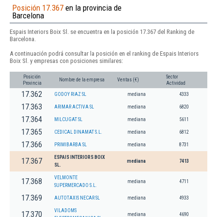
Posición 17.367
en la provincia de
Barcelona
Espais Interiors Boix Sl. se encuentra en la posición 17.367 del Ranking de
Barcelona.
A continuación podrá consultar la posición en el ranking de Espais Interiors
Boix Sl. y empresas con posiciones similares:
Posición
Sector
Nombre de la empresa
Ventas (€)
Provincia
Actividad
17.362
GODOY RIAZ SL
mediana
4333
17.363
ARIMAR ACTIVA SL
mediana
6820
17.364
MILCUGAT SL
mediana
5611
17.365
CEDICAL DINAMAT S.L.
mediana
6812
17.366
PRIMIBARBA SL
mediana
8731
ESPAIS INTERIORS BOIX
17.367
mediana
7413
SL.
VELMONTE
17.368
mediana
4711
SUPERMERCADO S.L.
17.369
AUTOTAXIS NECAR SL
mediana
4933
VILADOMS
17.370
mediana
4690