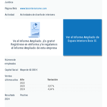
Jurídica
Página Web
www.boixinteriorisme.com
Actividad
Actividades de diseño de interiores
Ver el Informe Ampliado de
Espais Interiors Boix Sl.
Ve el Informe Ampliado. ¡Es gratis!
Regístrese en eInforma y le regalamos
el Informe Ampliado de esta empresa
Número de
empleados
Capital Social
Mayor de 60.000 €
Ventas
Año
Variación
últimos años
2022
2023
-5,97 %
2024
-4,64 %
Resultado
Positivo
2024