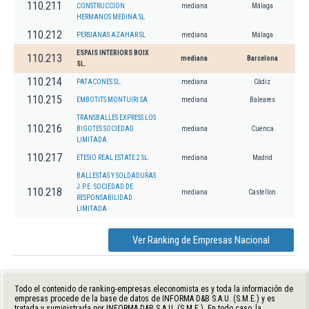
110.211
CONSTRUCCION
mediana
Málaga
HERMANOS MEDINA SL
110.212
PERSIANAS AZAHAR SL
mediana
Málaga
ESPAIS INTERIORS BOIX
110.213
mediana
Barcelona
SL.
110.214
PATACONES SL.
mediana
Cádiz
110.215
EMBOTITS MONTUIRI SA
mediana
Baleares
TRANSBALLES EXPRESS LOS
110.216
BIGOTES SOCIEDAD
mediana
Cuenca
LIMITADA.
110.217
ETESIO REAL ESTATE 2 SL.
mediana
Madrid
BALLESTAS Y SOLDADURAS
J.P.E. SOCIEDAD DE
110.218
mediana
Castellon
RESPONSABILIDAD
LIMITADA
Ver Ranking de Empresas Nacional
Todo el contenido de ranking-empresas.eleconomista.es y toda la información de
empresas procede de la base de datos de INFORMA D&B S.A.U. (S.M.E.) y es
tratada y suministrada por INFORMA D&B S.A.U. (S.M.E.). En todo caso, la