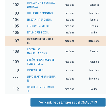
IMASCONO ART SOCIEDAD
102
mediana
Zaragoza
LIMITADA
103
THE BRAND COMPANY SL
mediana
Barcelona
104
SELECTA INTERIORES SL
mediana
Tenerife
105
VERSUS VITRUVIO, S.L.
mediana
Coruña
106
ESTUDIO RED BOX SL
mediana
Madrid
ESPAIS INTERIORS BOIX
107
mediana
Barcelona
SL.
CENTRAL DE
108
mediana
Cuenca
MANIPULACION SL
DISEÑO Y DESARROLLO DE
109
mediana
Valencia
CONCEPTOS SL
110
ESPAI VISUAL SL
mediana
Barcelona
LIEVORE ALTHERR MOLINA
111
mediana
Barcelona
SL
TRESTRECE INTERIORISMO
112
mediana
Madrid
SL.
Ver Ranking de Empresas del CNAE 7413