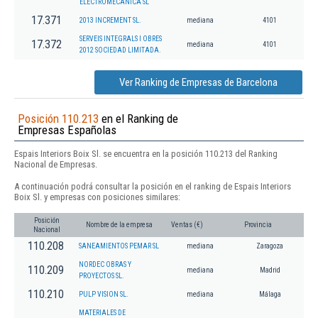
ELECTROMECANICA SL
17.371
2013 INCREMENT SL.
mediana
4101
SERVEIS INTEGRALS I OBRES
17.372
mediana
4101
2012 SOCIEDAD LIMITADA.
Ver Ranking de Empresas de Barcelona
Posición 110.213
en el Ranking de
Empresas Españolas
Espais Interiors Boix Sl. se encuentra en la posición 110.213 del Ranking
Nacional de Empresas.
A continuación podrá consultar la posición en el ranking de Espais Interiors
Boix Sl. y empresas con posiciones similares:
Posición
Nombre de la empresa
Ventas (€)
Provincia
Nacional
110.208
SANEAMIENTOS PEMAR SL
mediana
Zaragoza
NORDEC OBRAS Y
110.209
mediana
Madrid
PROYECTOS SL.
110.210
PULP VISION SL.
mediana
Málaga
MATERIALES DE