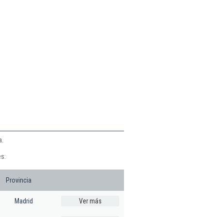
a.
es:
Provincia
Madrid
Ver más