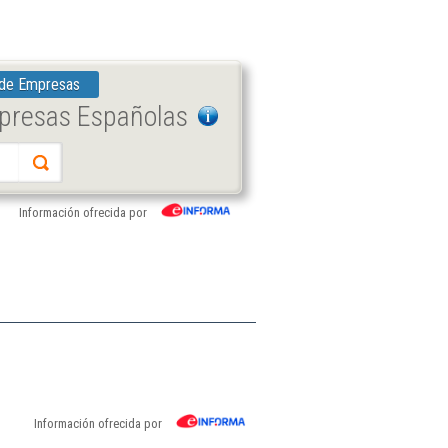
 de Empresas
mpresas Españolas
Información ofrecida por
Información ofrecida por