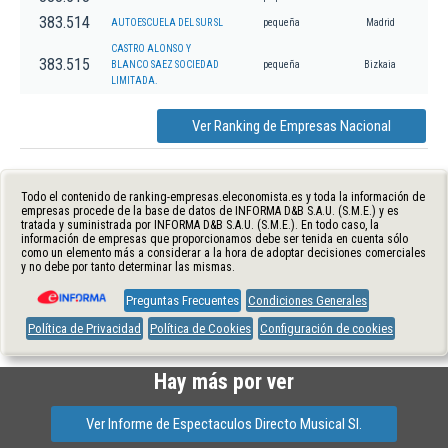
383.514
AUTOESCUELA DEL SUR SL
pequeña
Madrid
CASTRO ALONSO Y
383.515
BLANCO SAEZ SOCIEDAD
pequeña
Bizkaia
LIMITADA.
Ver Ranking de Empresas Nacional
Todo el contenido de ranking-empresas.eleconomista.es y toda la información de
empresas procede de la base de datos de INFORMA D&B S.A.U. (S.M.E.) y es
tratada y suministrada por INFORMA D&B S.A.U. (S.M.E.). En todo caso, la
información de empresas que proporcionamos debe ser tenida en cuenta sólo
como un elemento más a considerar a la hora de adoptar decisiones comerciales
y no debe por tanto determinar las mismas.
Preguntas Frecuentes
Condiciones Generales
Política de Privacidad
Política de Cookies
Configuración de cookies
Hay más por ver
Ver Informe de Espectaculos Directo Musical Sl.