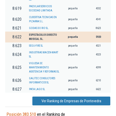
PAEVILAR SERVICIOS
8.619
pequeña
4332
SOCIEDAD LIMITADA.
CUBERTISA TECNICAS EN
8.620
pequeña
4341
PIZARRA S.L.
8.621
GODAS DO RIO SL.
pequeña
8623
ESPECTACULOS DIRECTO
8.622
pequeña
5920
MUSICAL SL.
8.623
SEGU-FIRE SL
pequeña
4321
INDUSTRIAS MACEN-MART
8.624
pequeña
4323
SL
VIGUESA DE
8.625
MANTENIMIENTO
pequeña
4399
ASISTENCIA Y REFORMAS SL
GALITEC CONSULTORES
8.626
pequeña
6210
INFORMATICOS SL
8.627
PATA LAGO SL
pequeña
6622
Ver Ranking de Empresas de Pontevedra
Posición 383.510
en el Ranking de