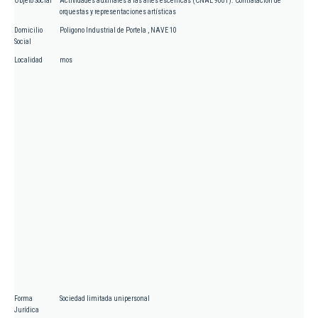
Objeto Social
Actividades auxiliares a las artes escénicas (CNAE 9001). Contratación de
orquestas y representaciones artísticas
Domicilio
Poligono Industrial de Portela , NAVE 10
Social
Localidad
mos
Forma
Sociedad limitada unipersonal
Jurídica