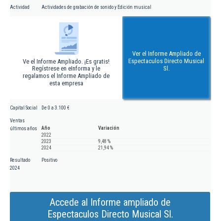
Actividad
Actividades de grabación de sonido y Edición musical
Ver el Informe Ampliado de
Espectaculos Directo Musical
Ve el Informe Ampliado. ¡Es gratis!
Regístrese en eInforma y le
Sl.
regalamos el Informe Ampliado de
esta empresa
Capital Social
De 0 a 3.100 €
Ventas
Año
Variación
últimos años
2022
2023
9,48 %
2024
21,94 %
Resultado
Positivo
2024
Accede al Informe ampliado de
Espectaculos Directo Musical Sl.