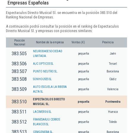
Empresas Españolas
Espectaculos Directo Musical Sl. se encuentra en la posición 383.510 del
Ranking Nacional de Empresas.
A continuación podrá consultar la posición en el ranking de Espectaculos
Directo Musical Sl. y empresas con posiciones similares:
Posición
Nombre de la empresa
Ventas (€)
Provincia
Nacional
NEUROBASE SOCIEDAD
383.505
pequeña
Jaén
LIMITADA.
383.506
AJC OPTICOS SL
pequeña
Teruel
383.507
PUNTO NEUTRO SL.
pequeña
Barcelona
383.508
SONHOUSES SL
pequeña
Cádiz
AUTO ESCUELA LA RIBERA
383.509
pequeña
Valencia
ALTA SL
ESPECTACULOS DIRECTO
383.510
pequeña
Pontevedra
MUSICAL SL.
383.511
LACIMER 06 SL
pequeña
Huesca
FRANESARJU CERROS
383.512
pequeña
Toledo
BLANCOS SL
383.513
CEMGENERA SL.
pequeña
Barcelona