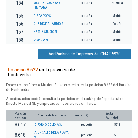
154
MUSICAL SOCIEDAD
pequeña
Valencia
LIMITADA.
155
PIZZA POP SL
pequeña
Madrid
156
DUB DIGITAL AUDIO SL
pequeña
Coruña
157
HERZIA STUDIO SL.
pequeña
Madrid
158
S2MEDIA SL.
pequeña
Madrid
Ver Ranking de Empresas del CNAE 5920
Posición 8.622
en la provincia de
Pontevedra
Espectaculos Directo Musical Sl. se encuentra en la posición 8.622 del Ranking
de Pontevedra.
A continuación podrá consultar la posición en el ranking de Espectaculos
Directo Musical Sl. y empresas con posiciones similares:
Posición
Sector
Nombre de la empresa
Ventas (€)
Provincia
Actividad
8.617
O FORNO DE LEÑA SL
pequeña
5611
A UN SALTO DE LA PLAYA
8.618
pequeña
5510
SL.