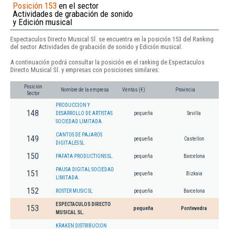
Posición 153
en el sector
Actividades de grabación de sonido
y Edición musical
Espectaculos Directo Musical Sl. se encuentra en la posición 153 del Ranking
del sector Actividades de grabación de sonido y Edición musical.
A continuación podrá consultar la posición en el ranking de Espectaculos
Directo Musical Sl. y empresas con posiciones similares:
Posición
Nombre de la empresa
Ventas (€)
Provincia
Sector
PRODUCCION Y
148
DESARROLLO DE ARTISTAS
pequeña
Sevilla
SOCIEDAD LIMITADA.
CANTOS DE PAJAROS
149
pequeña
Castellon
DIGITALES SL
150
PAFATA PRODUCTIONS SL.
pequeña
Barcelona
PAUSA DIGITAL SOCIEDAD
151
pequeña
Bizkaia
LIMITADA.
152
ROSTER MUSIC SL
pequeña
Barcelona
ESPECTACULOS DIRECTO
153
pequeña
Pontevedra
MUSICAL SL.
KRAKEN DISTRIBUCION