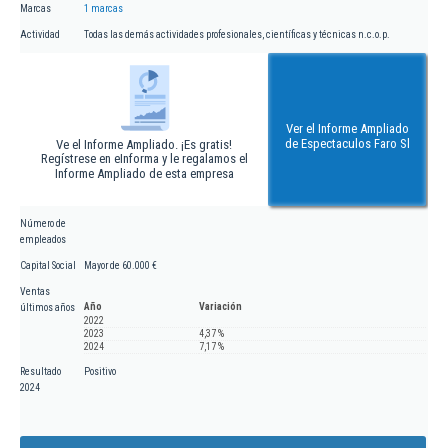
Marcas
1 marcas
Actividad
Todas las demás actividades profesionales, científicas y técnicas n.c.o.p.
Ver el Informe Ampliado
de Espectaculos Faro Sl
Ve el Informe Ampliado. ¡Es gratis!
Regístrese en eInforma y le regalamos el
Informe Ampliado de esta empresa
Número de
empleados
Capital Social
Mayor de 60.000 €
Ventas
Año
Variación
últimos años
2022
2023
4,37 %
2024
7,17 %
Resultado
Positivo
2024