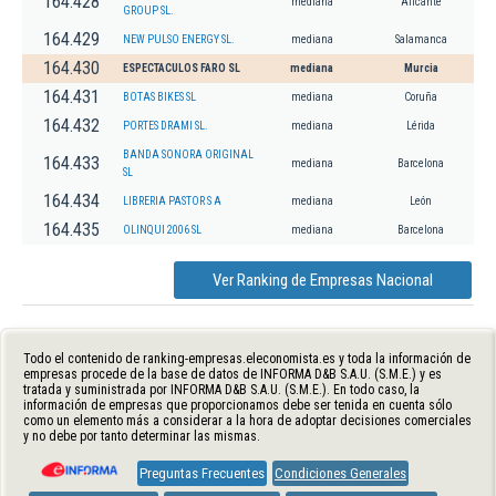
164.428
mediana
Alicante
GROUP SL.
164.429
NEW PULSO ENERGY SL.
mediana
Salamanca
164.430
ESPECTACULOS FARO SL
mediana
Murcia
164.431
BOTAS BIKES SL
mediana
Coruña
164.432
PORTES DRAMI SL.
mediana
Lérida
BANDA SONORA ORIGINAL
164.433
mediana
Barcelona
SL
164.434
LIBRERIA PASTOR S A
mediana
León
164.435
OLINQUI 2006 SL
mediana
Barcelona
Ver Ranking de Empresas Nacional
Todo el contenido de ranking-empresas.eleconomista.es y toda la información de
empresas procede de la base de datos de INFORMA D&B S.A.U. (S.M.E.) y es
tratada y suministrada por INFORMA D&B S.A.U. (S.M.E.). En todo caso, la
información de empresas que proporcionamos debe ser tenida en cuenta sólo
como un elemento más a considerar a la hora de adoptar decisiones comerciales
y no debe por tanto determinar las mismas.
Preguntas Frecuentes
Condiciones Generales