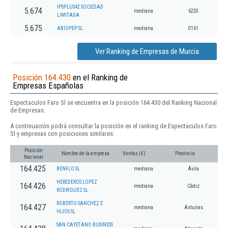
IPSPLUS42 SOCIEDAD
5.674
mediana
6220
LIMITADA.
5.675
ABIOPEP SL.
mediana
0161
Ver Ranking de Empresas de Murcia
Posición 164.430
en el Ranking de
Empresas Españolas
Espectaculos Faro Sl se encuentra en la posición 164.430 del Ranking Nacional
de Empresas.
A continuación podrá consultar la posición en el ranking de Espectaculos Faro
Sl y empresas con posiciones similares:
Posición
Nombre de la empresa
Ventas (€)
Provincia
Nacional
164.425
BENFLO SL
mediana
Ávila
HEREDEROS LOPEZ
164.426
mediana
Cádiz
RODRIGUEZ SL.
ROBERTO SANCHEZ E
164.427
mediana
Asturias
HIJOS SL
SAN CAYETANO BUSINESS