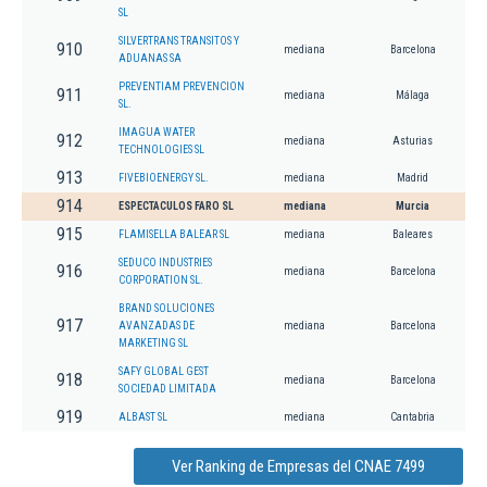
SL
SILVERTRANS TRANSITOS Y
910
mediana
Barcelona
ADUANAS SA
PREVENTIAM PREVENCION
911
mediana
Málaga
SL.
IMAGUA WATER
912
mediana
Asturias
TECHNOLOGIES SL
913
FIVEBIOENERGY SL.
mediana
Madrid
914
ESPECTACULOS FARO SL
mediana
Murcia
915
FLAMISELLA BALEAR SL
mediana
Baleares
SEDUCO INDUSTRIES
916
mediana
Barcelona
CORPORATION SL.
BRAND SOLUCIONES
917
AVANZADAS DE
mediana
Barcelona
MARKETING SL
SAFY GLOBAL GEST
918
mediana
Barcelona
SOCIEDAD LIMITADA
919
ALBAST SL
mediana
Cantabria
Ver Ranking de Empresas del CNAE 7499