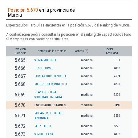
Posición 5.670
en la provincia de
Murcia
Espectaculos Faro Sl se encuentra en la posición 5.670 del Ranking de Murcia.
A continuación podrá consultar la posición en el ranking de Espectaculos Faro
Sl y empresas con posiciones similares:
Posición
Sector
Nombre de la empresa
Ventas (€)
Provincia
Actividad
5.665
SILMA MOTOR SL
mediana
9531
5.666
GESDULOR SL.
mediana
6812
5.667
FORDAX BIOSCIENCE S.L.
mediana
4774
5.668
MEETPOINT CONNECT SL.
mediana
6290
PLAY FRONTERA,
5.669
mediana
9200
SOCIEDAD LIMITADA.
5.670
ESPECTACULOS FARO SL
mediana
7499
ROCAMER, SOCIEDAD
5.671
mediana
9630
ANONIMA
5.672
RED Y TTES SL
mediana
5225
5.673
SEMOLILLA SA
mediana
6812