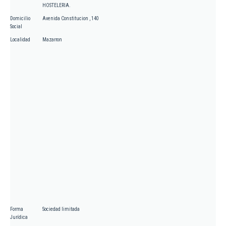
HOSTELERIA.
Domicilio
Avenida Constitucion , 140
Social
Localidad
Mazarron
Forma
Sociedad limitada
Jurídica