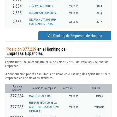
2.634
JOMAVILAR FRUITS SL.
pequeña
0124
2.635
MECANIZADOS PIONS SL
pequeña
2513
RECAUCHUTADOS BMIX
2.636
pequeña
2017
SOCIEDAD LIMITADA.
Ver Ranking de Empresas de Huesca
Posición 377.239
en el Ranking de
Empresas Españolas
Espitia Betriu Sl se encuentra en la posición 377.239 del Ranking Nacional de
Empresas.
A continuación podrá consultar la posición en el ranking de Espitia Betriu Sl y
empresas con posiciones similares:
Posición
Nombre de la empresa
Ventas (€)
Provincia
Nacional
377.234
MAF GLOBAL XXI SL.
pequeña
Toledo
HERRAJE TECNICO DE LA
377.235
ARQUITECTURA SOCIEDAD
pequeña
Valencia
LIMITADA.