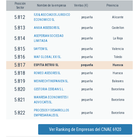
Posición
Nombre de la empresa
Ventas (€)
Provincia
Sector
FJS & ASOCIADOS JURIDICO
5.812
pequeña
Alicante
ECONOMICO SL
5.813
ANXA ASSESSORS SL
pequeña
Castellon
ASEPERSAN SOCIEDAD
5.814
pequeña
La Rioja
LIMITADA
5.815
SAYTEM SL
pequeña
Valencia
5.816
MAF GLOBAL XXI SL.
pequeña
Toledo
5.817
ESPITIA BETRIU SL
pequeña
Huesca
5.818
ROMEO ASESORES SL
pequeña
Huesca
5.819
MEINRECHTINSPANIEN SL.
pequeña
Baleares
5.820
GESTORIA CERDAN S.L.
pequeña
Barcelona
MANRESA ECONOMISTES I
5.821
pequeña
Barcelona
ADVOCATS SL.
PROCESOS Y DESARROLLOS
5.822
pequeña
Barcelona
EMPRESARIALES SL
Ver Ranking de Empresas del CNAE 6920