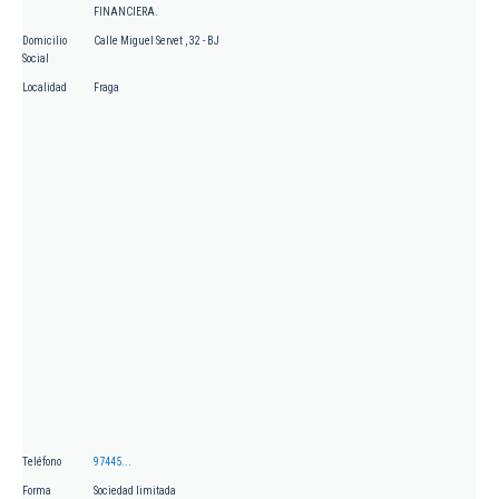
FINANCIERA.
Domicilio
Calle Miguel Servet , 32 - BJ
Social
Localidad
Fraga
Teléfono
97445...
Forma
Sociedad limitada