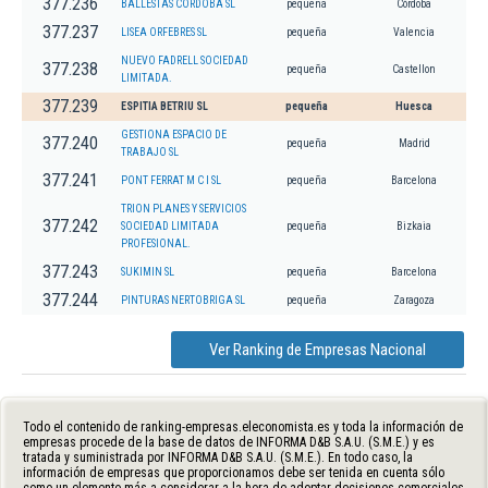
377.236
BALLESTAS CORDOBA SL
pequeña
Córdoba
377.237
LISEA ORFEBRES SL
pequeña
Valencia
NUEVO FADRELL SOCIEDAD
377.238
pequeña
Castellon
LIMITADA.
377.239
ESPITIA BETRIU SL
pequeña
Huesca
GESTIONA ESPACIO DE
377.240
pequeña
Madrid
TRABAJO SL
377.241
PONT FERRAT M C I SL
pequeña
Barcelona
TRION PLANES Y SERVICIOS
377.242
SOCIEDAD LIMITADA
pequeña
Bizkaia
PROFESIONAL.
377.243
SUKIMIN SL
pequeña
Barcelona
377.244
PINTURAS NERTOBRIGA SL
pequeña
Zaragoza
Ver Ranking de Empresas Nacional
Todo el contenido de ranking-empresas.eleconomista.es y toda la información de
empresas procede de la base de datos de INFORMA D&B S.A.U. (S.M.E.) y es
tratada y suministrada por INFORMA D&B S.A.U. (S.M.E.). En todo caso, la
información de empresas que proporcionamos debe ser tenida en cuenta sólo
como un elemento más a considerar a la hora de adoptar decisiones comerciales