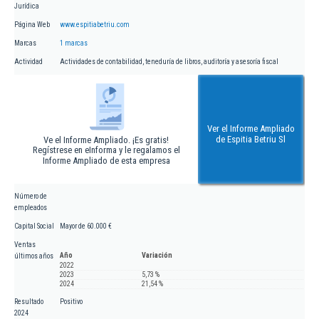
Jurídica
Página Web
www.espitiabetriu.com
Marcas
1 marcas
Actividad
Actividades de contabilidad, teneduría de libros, auditoría y asesoría fiscal
Ver el Informe Ampliado
de Espitia Betriu Sl
Ve el Informe Ampliado. ¡Es gratis!
Regístrese en eInforma y le regalamos el
Informe Ampliado de esta empresa
Número de
empleados
Capital Social
Mayor de 60.000 €
Ventas
Año
Variación
últimos años
2022
2023
5,73 %
2024
21,54 %
Resultado
Positivo
2024