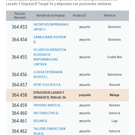
Lavado Y Engrase El Tarajal Sa y empresas con posiciones similares:
Posición
Nombre de la empresa
Ventas (€)
Provincia
Nacional
INICIATIVES EMPRESARIALS
364.453
pequeña
Barcelona
LM160 S.L.
GARAJE MARE NOSTRUM
364.454
pequeña
Barcelona
SL
VD GESTION ENERGETICA
SOCIEDAD DE
364.455
pequeña
Ciudad Real
RESPONSABILIDAD
LIMITADA.
CLINICA VETERINARIA
364.456
pequeña
Salamanca
BICHOS S.L.
364.457
SPORT OCIO 2010 S.A.
pequeña
Alicante
ESTACION DE LAVADO Y
364.458
pequeña
Málaga
ENGRASE EL TARAJAL SA
364.459
PROHENS I MATEU SL.
pequeña
Baleares
364.460
DM CONSULTING SL
pequeña
Valencia
364.461
SEGUME SL
pequeña
Lugo
TALLERES GIMENEZ RIBA
364.462
pequeña
Valencia
ROJA SL