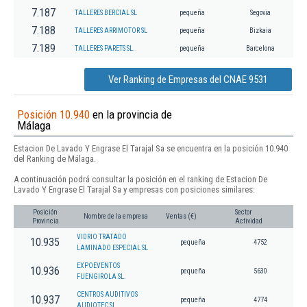
7.187
TALLERES BERCIAL SL
pequeña
Segovia
7.188
TALLERES ARRIMOTOR SL
pequeña
Bizkaia
7.189
TALLERES PARETS SL.
pequeña
Barcelona
Ver Ranking de Empresas del CNAE 9531
Posición 10.940
en la provincia de
Málaga
Estacion De Lavado Y Engrase El Tarajal Sa se encuentra en la posición 10.940
del Ranking de Málaga.
A continuación podrá consultar la posición en el ranking de Estacion De
Lavado Y Engrase El Tarajal Sa y empresas con posiciones similares:
Posición
Sector
Nombre de la empresa
Ventas (€)
Provincia
Actividad
VIDRIO TRATADO
10.935
pequeña
4752
LAMINADO ESPECIAL SL
EXPOEVENTOS
10.936
pequeña
5630
FUENGIROLA SL.
CENTROS AUDITIVOS
10.937
pequeña
4774
AUDIOTEC SL