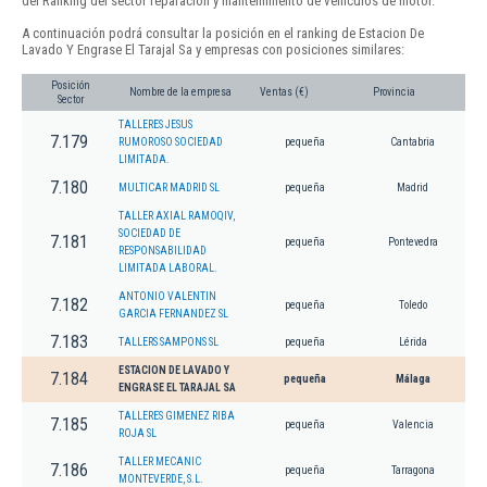
del Ranking del sector reparación y mantenimiento de vehículos de motor.
A continuación podrá consultar la posición en el ranking de Estacion De
Lavado Y Engrase El Tarajal Sa y empresas con posiciones similares:
Posición
Nombre de la empresa
Ventas (€)
Provincia
Sector
TALLERES JESUS
7.179
RUMOROSO SOCIEDAD
pequeña
Cantabria
LIMITADA.
7.180
MULTICAR MADRID SL
pequeña
Madrid
TALLER AXIAL RAMOQIV,
SOCIEDAD DE
7.181
pequeña
Pontevedra
RESPONSABILIDAD
LIMITADA LABORAL.
ANTONIO VALENTIN
7.182
pequeña
Toledo
GARCIA FERNANDEZ SL
7.183
TALLERS SAMPONS SL
pequeña
Lérida
ESTACION DE LAVADO Y
7.184
pequeña
Málaga
ENGRASE EL TARAJAL SA
TALLERES GIMENEZ RIBA
7.185
pequeña
Valencia
ROJA SL
TALLER MECANIC
7.186
pequeña
Tarragona
MONTEVERDE, S.L.