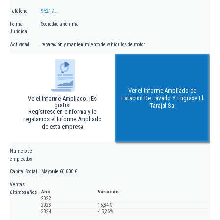
Teléfono
95217...
Forma
Sociedad anónima
Jurídica
Actividad
reparación y mantenimiento de vehículos de motor
Ver el Informe Ampliado de
Estacion De Lavado Y Engrase El
Ve el Informe Ampliado. ¡Es
gratis!
Tarajal Sa
Regístrese en eInforma y le
regalamos el Informe Ampliado
de esta empresa
Número de
empleados
Capital Social
Mayor de 60.000 €
Ventas
Año
Variación
últimos años
2022
2023
15,84 %
2024
-15,26 %