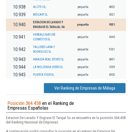
10.938
ALCTE-I SL.
pequeña
6832
10.939
MEICART SL
pequeña
4321
ESTACION DE LAVADO Y
10.940
pequeña
9531
ENGRASE EL TARAJAL SA
HERBALS NATURE
10.941
pequeña
4645
COSMETICS SL.
TALLERES LARA Y
10.942
pequeña
9531
RODRIGUEZ SL
10.943
AMAIDA REAL ESTATE SL.
pequeña
6831
10.944
LA MOLIENDA VERDE SL
pequeña
1039
10.945
PUERTA VIDES SL
pequeña
6920
Ver Ranking de Empresas de Málaga
Posición 364.458
en el Ranking de
Empresas Españolas
Estacion De Lavado Y Engrase El Tarajal Sa se encuentra en la posición 364.458
del Ranking Nacional de Empresas.
A continuación podrá consultar la posición en el ranking de Estacion De