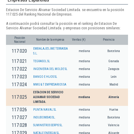
Estacion De Servicio Alvamar Sociedad Limitada. se encuentra en la posición
117.025 del Ranking Nacional de Empresas.
A continuación podrá consultar la posición en el ranking de Estacion De
Servicio Alvamar Sociedad Limitada. y empresas con posiciones similares:
Posición
Nombre de la empresa
Ventas (€)
Provincia
Nacional
EMBALAJES JME TERRASSA
117.020
mediana
Barcelona
S.L.
117.021
TEGRASOL SL
mediana
Granada
117.022
INGENIERIA DEL MOLDE SL
mediana
Zaragoza
117.023
BANGO E HIJOS SL
mediana
León
117.024
MMG & T EMPRESARIOS SA
mediana
Madrid
ESTACION DE SERVICIO
117.025
ALVAMAR SOCIEDAD
mediana
Almería
LIMITADA.
117.026
PUNTA NAVAL SL
mediana
Huelva
117.027
INDUBOMBAS SL.
mediana
Barcelona
117.028
SUMINISTROS SERPIS SL.
mediana
Valencia
117.029
NATALE ENERGIA SL.
mediana
Alicante