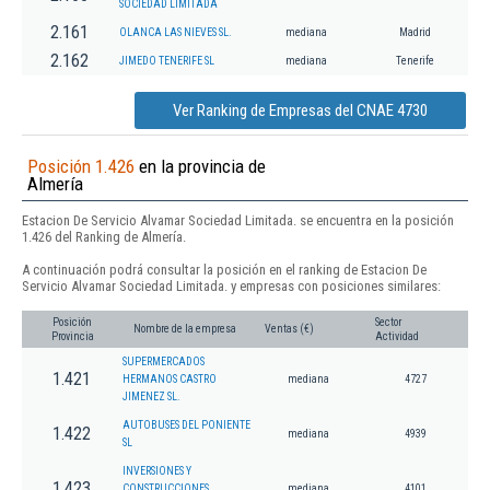
SOCIEDAD LIMITADA
2.161
OLANCA LAS NIEVES SL.
mediana
Madrid
2.162
JIMEDO TENERIFE SL
mediana
Tenerife
Ver Ranking de Empresas del CNAE 4730
Posición 1.426
en la provincia de
Almería
Estacion De Servicio Alvamar Sociedad Limitada. se encuentra en la posición
1.426 del Ranking de Almería.
A continuación podrá consultar la posición en el ranking de Estacion De
Servicio Alvamar Sociedad Limitada. y empresas con posiciones similares:
Posición
Sector
Nombre de la empresa
Ventas (€)
Provincia
Actividad
SUPERMERCADOS
1.421
HERMANOS CASTRO
mediana
4727
JIMENEZ SL.
AUTOBUSES DEL PONIENTE
1.422
mediana
4939
SL
INVERSIONES Y
1.423
CONSTRUCCIONES
mediana
4101