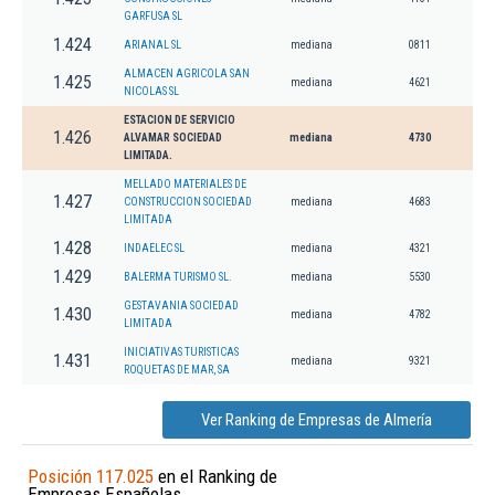
GARFUSA SL
1.424
ARIANAL SL
mediana
0811
ALMACEN AGRICOLA SAN
1.425
mediana
4621
NICOLAS SL
ESTACION DE SERVICIO
1.426
ALVAMAR SOCIEDAD
mediana
4730
LIMITADA.
MELLADO MATERIALES DE
1.427
CONSTRUCCION SOCIEDAD
mediana
4683
LIMITADA
1.428
INDAELEC SL
mediana
4321
1.429
BALERMA TURISMO SL.
mediana
5530
GESTAVANIA SOCIEDAD
1.430
mediana
4782
LIMITADA
INICIATIVAS TURISTICAS
1.431
mediana
9321
ROQUETAS DE MAR, SA
Ver Ranking de Empresas de Almería
Posición 117.025
en el Ranking de
Empresas Españolas