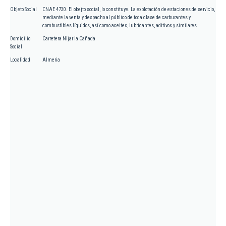
Objeto Social
CNAE 4730. El obejto social, lo constituye. La explotación de estaciones de servicio,
mediante la venta y despacho al público de toda clase de carburantes y
combustibles líquidos, así como aceites, lubricantes, aditivos y similares
Domicilio
Carretera Nijar la Cañada
Social
Localidad
Almeria