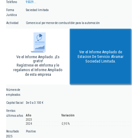
Teléfono
95029...
Forma
Sociedad limitada
Jurídica
Actividad
Comercio al por menor de combustible para la automoción
Ver el Informe Ampliado de
Estacion De Servicio Alvamar
Ve el Informe Ampliado. ¡Es
gratis!
Sociedad Limitada.
Regístrese en eInforma y le
regalamos el Informe Ampliado
de esta empresa
Número de
empleados
Capital Social
De 0 a 3.100 €
Ventas
Año
Variación
últimos años
2023
2024
-2,95 %
Resultado
Positivo
2025