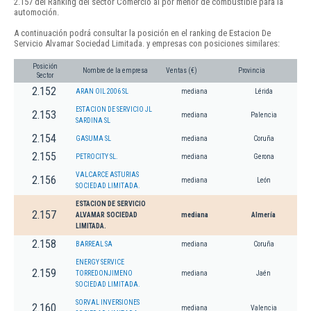
2.157 del Ranking del sector Comercio al por menor de combustible para la
automoción.
A continuación podrá consultar la posición en el ranking de Estacion De
Servicio Alvamar Sociedad Limitada. y empresas con posiciones similares:
Posición
Nombre de la empresa
Ventas (€)
Provincia
Sector
2.152
ARAN OIL 2006 SL
mediana
Lérida
ESTACION DE SERVICIO JL
2.153
mediana
Palencia
SARDINA SL
2.154
GASUMA SL
mediana
Coruña
2.155
PETROCITY SL.
mediana
Gerona
VALCARCE ASTURIAS
2.156
mediana
León
SOCIEDAD LIMITADA.
ESTACION DE SERVICIO
2.157
ALVAMAR SOCIEDAD
mediana
Almería
LIMITADA.
2.158
BARREAL SA
mediana
Coruña
ENERGY SERVICE
2.159
TORREDONJIMENO
mediana
Jaén
SOCIEDAD LIMITADA.
SORVAL INVERSIONES
2.160
mediana
Valencia