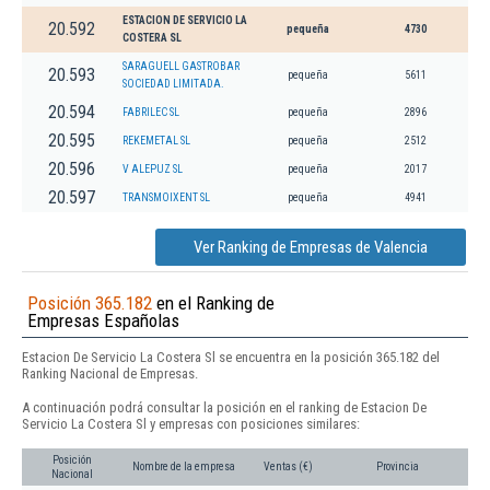
ESTACION DE SERVICIO LA
20.592
pequeña
4730
COSTERA SL
SARAGUELL GASTROBAR
20.593
pequeña
5611
SOCIEDAD LIMITADA.
20.594
FABRILEC SL
pequeña
2896
20.595
REKEMETAL SL
pequeña
2512
20.596
V ALEPUZ SL
pequeña
2017
20.597
TRANSMOIXENT SL
pequeña
4941
Ver Ranking de Empresas de Valencia
Posición 365.182
en el Ranking de
Empresas Españolas
Estacion De Servicio La Costera Sl se encuentra en la posición 365.182 del
Ranking Nacional de Empresas.
A continuación podrá consultar la posición en el ranking de Estacion De
Servicio La Costera Sl y empresas con posiciones similares:
Posición
Nombre de la empresa
Ventas (€)
Provincia
Nacional