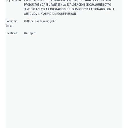
Objeto Social
EXPLOTACION DE ESTACIONES DE SERVICIO DEDICADAS A LA VENTA DE
PRODUCTOS Y CARBURANTES Y LA EXPLOTACION DE CUALQUIER OTRO
SERVICIO ANEXO A LAS ESTACIONES DE SERVICIO Y RELACIONADO CON EL
AUTOMOVIL. Y ATENCIONES QUE PUEDAN
Domicilio
Calle del dos de maig , 207
Social
Localidad
Ontinyent