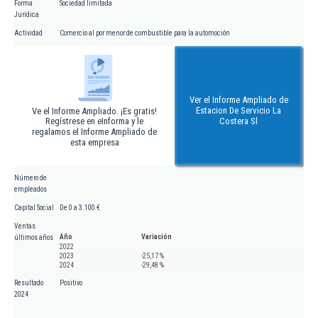
Forma
Sociedad limitada
Jurídica
Actividad
Comercio al por menor de combustible para la automoción
Ver el Informe Ampliado de
Estacion De Servicio La
Ve el Informe Ampliado. ¡Es gratis!
Regístrese en eInforma y le
Costera Sl
regalamos el Informe Ampliado de
esta empresa
Número de
empleados
Capital Social
De 0 a 3.100 €
Ventas
Año
Variación
últimos años
2022
2023
-25,17 %
2024
-29,48 %
Resultado
Positivo
2024