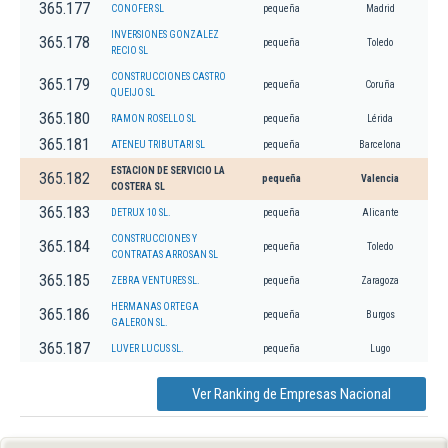
365.177
CONOFER SL
pequeña
Madrid
INVERSIONES GONZALEZ
365.178
pequeña
Toledo
RECIO SL
CONSTRUCCIONES CASTRO
365.179
pequeña
Coruña
QUEIJO SL
365.180
RAMON ROSELLO SL
pequeña
Lérida
365.181
ATENEU TRIBUTARI SL
pequeña
Barcelona
ESTACION DE SERVICIO LA
365.182
pequeña
Valencia
COSTERA SL
365.183
DETRUX 10 SL.
pequeña
Alicante
CONSTRUCCIONES Y
365.184
pequeña
Toledo
CONTRATAS ARROSAN SL
365.185
ZEBRA VENTURES SL.
pequeña
Zaragoza
HERMANAS ORTEGA
365.186
pequeña
Burgos
GALERON SL.
365.187
LUVER LUCUS SL.
pequeña
Lugo
Ver Ranking de Empresas Nacional