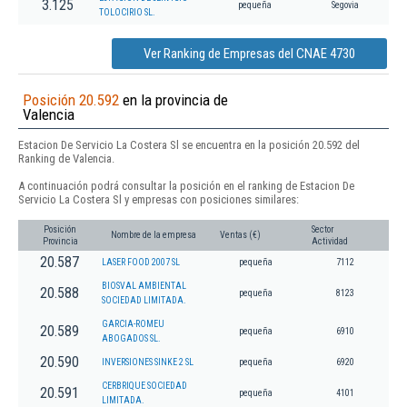
3.125
pequeña
Segovia
TOLOCIRIO SL.
Ver Ranking de Empresas del CNAE 4730
Posición 20.592
en la provincia de
Valencia
Estacion De Servicio La Costera Sl se encuentra en la posición 20.592 del
Ranking de Valencia.
A continuación podrá consultar la posición en el ranking de Estacion De
Servicio La Costera Sl y empresas con posiciones similares:
Posición
Sector
Nombre de la empresa
Ventas (€)
Provincia
Actividad
20.587
LASER FOOD 2007 SL
pequeña
7112
BIOSVAL AMBIENTAL
20.588
pequeña
8123
SOCIEDAD LIMITADA.
GARCIA-ROMEU
20.589
pequeña
6910
ABOGADOS SL.
20.590
INVERSIONES SINKE 2 SL
pequeña
6920
CERBRIQUE SOCIEDAD
20.591
pequeña
4101
LIMITADA.