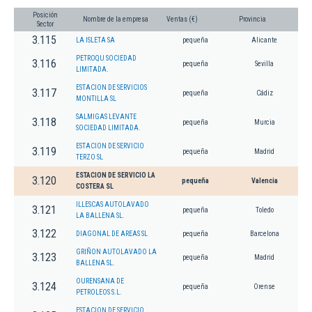
Posición
Nombre de la empresa
Ventas (€)
Provincia
Sector
3.115
LA ISLETA SA
pequeña
Alicante
PETROQU SOCIEDAD
3.116
pequeña
Sevilla
LIMITADA.
ESTACION DE SERVICIOS
3.117
pequeña
Cádiz
MONTILLA SL
SALMIGAS LEVANTE
3.118
pequeña
Murcia
SOCIEDAD LIMITADA.
ESTACION DE SERVICIO
3.119
pequeña
Madrid
TERZO SL
ESTACION DE SERVICIO LA
3.120
pequeña
Valencia
COSTERA SL
ILLESCAS AUTOLAVADO
3.121
pequeña
Toledo
LA BALLENA SL.
3.122
DIAGONAL DE AREAS SL
pequeña
Barcelona
GRIÑON AUTOLAVADO LA
3.123
pequeña
Madrid
BALLENA SL.
OURENSANA DE
3.124
pequeña
Orense
PETROLEOS S.L.
ESTACION DE SERVICIO