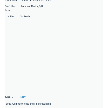
Objeto Social
Estacion de servicio con tienda
Domicilio
Barrio san Martin , S/N
Social
Localidad
Santander
Teléfono
94233...
Forma Jurídica
Sociedad anónima unipersonal