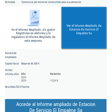
Actividad
Comercio al por menor de combustible para la automoción
Ver el Informe Ampliado de
Estacion De Servicio El
Ve el Informe Ampliado. ¡Es gratis!
Regístrese en eInforma y le
Empalme Sa
regalamos el Informe Ampliado de
esta empresa
Número de
empleados
Capital Social
Mayor de 60.000 €
Ventas
Año
Variación
últimos años
2023
2024
-15,36 %
Resultado 2025
Positivo
Accede al Informe ampliado de Estacion
De Servicio El Empalme Sa