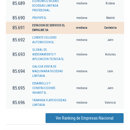
ECONOMICO BILBAO
85.689
mediana
Bizkaia
SOCIEDAD LIMITADA
PROFESIONAL.
85.690
PROPIPE SL
mediana
Madrid
ESTACION DE SERVICIO EL
85.691
mediana
Cantabria
EMPALME SA
LORENTE COLODRO
85.692
mediana
Jaén
AUTOMOCION SL
GLOBAL DE
85.693
ASESORAMIENTO Y
mediana
Asturias
APLICACION TECNICA SL.
GALICIA VENTA DE
85.694
MAQUINARIA SOCIEDAD
mediana
León
LIMITADA.
DESARROLLO Y
85.695
CONSTRUCCIONES
mediana
Jaén
INHABIT SL
TARANNA FLATS SOCIEDAD
85.696
mediana
Valencia
LIMITADA.
Ver Ranking de Empresas Nacional