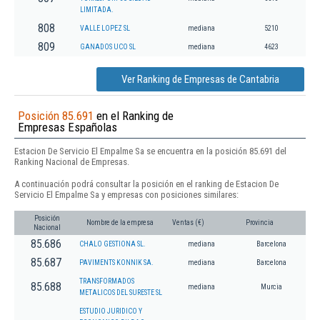
LIMITADA.
808
VALLE LOPEZ SL
mediana
5210
809
GANADOS UCO SL
mediana
4623
Ver Ranking de Empresas de Cantabria
Posición 85.691
en el Ranking de
Empresas Españolas
Estacion De Servicio El Empalme Sa se encuentra en la posición 85.691 del
Ranking Nacional de Empresas.
A continuación podrá consultar la posición en el ranking de Estacion De
Servicio El Empalme Sa y empresas con posiciones similares:
Posición
Nombre de la empresa
Ventas (€)
Provincia
Nacional
85.686
CHALO GESTIONA SL.
mediana
Barcelona
85.687
PAVIMENTS KONNIK SA.
mediana
Barcelona
TRANSFORMADOS
85.688
mediana
Murcia
METALICOS DEL SURESTE SL
ESTUDIO JURIDICO Y