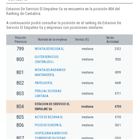
Estacion De Servicio El Empalme Sa se encuentra en la posición 804 del
Ranking de Cantabria.
A continuación podrá consultar la posición en el ranking de Estacion De
Servicio El Empalme Sa y empresas con posiciones similares:
Posición
Sector
Nombre de la empresa
Ventas (€)
Provincia
Actividad
799
MONTAJES RIGUSA SL
mediana
2512
QUITER SERVICIOS
800
mediana
7020
CENTRALES S L
MONTAJES ANDAMIOS
801
mediana
4399
SANTANDER SL
802
PAPELNOR SL
mediana
4649
PERUJAL SOCIEDAD
803
mediana
4711
LIMITADA.
ESTACION DE SERVICIO EL
804
mediana
4730
EMPALME SA
805
ALTOS DE BEZANA SL
mediana
4755
806
PICOS DE EUROPA SL
mediana
5611
HOSTELERIA & SERVICIOS
807
TORRESPORT SOCIEDAD
mediana
5510