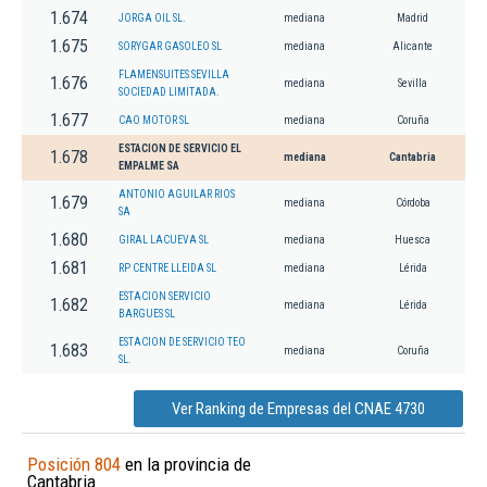
1.674
JORGA OIL SL.
mediana
Madrid
1.675
SORYGAR GASOLEO SL
mediana
Alicante
FLAMENSUITES SEVILLA
1.676
mediana
Sevilla
SOCIEDAD LIMITADA.
1.677
CAO MOTOR SL
mediana
Coruña
ESTACION DE SERVICIO EL
1.678
mediana
Cantabria
EMPALME SA
ANTONIO AGUILAR RIOS
1.679
mediana
Córdoba
SA
1.680
GIRAL LACUEVA SL
mediana
Huesca
1.681
RP CENTRE LLEIDA SL
mediana
Lérida
ESTACION SERVICIO
1.682
mediana
Lérida
BARGUES SL
ESTACION DE SERVICIO TEO
1.683
mediana
Coruña
SL.
Ver Ranking de Empresas del CNAE 4730
Posición 804
en la provincia de
Cantabria