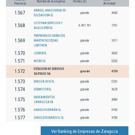
Nombre de la empresa
Ventas (€)
Provincia
Actividad
ARASOL ARAGONESA DE
1.567
grande
4662
SOLDADURA SL
COTEYMA SERVICIOS Y
1.568
3.497.731
7731
ALQUILERES SL
PREPARADOS CARNICOS
1.569
MARTIN SOCIEDAD
grande
1011
LIMITADA
1.570
JUSBER SL
grande
4632
1.571
MICRO SL
grande
2222
ESTACION DE SERVICIO
1.572
grande
4730
SASTAGO SA
1.573
SIMOGA 2010 SL
grande
2551
1.574
DERMOTOR SL
grande
4673
SANEAMIENTOS
1.575
grande
4683
ZARAGOZA SA
1.576
NABEGOS ESPAÑA SL.
grande
3100
1.577
GASOLEOS MARCOIL SL
grande
4730
Ver Ranking de Empresas de Zaragoza