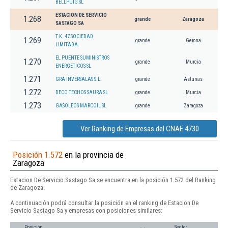
BELLPUIG SL
ESTACION DE SERVICIO
1.268
grande
Zaragoza
SASTAGO SA
T.K. 47 SOCIEDAD
1.269
grande
Gerona
LIMITADA.
EL PUENTE SUMINISTROS
1.270
grande
Murcia
ENERGETICOS SL
1.271
GRA INVERSALAS S.L.
grande
Asturias
1.272
DECO TECHOS SAURA SL
grande
Murcia
1.273
GASOLEOS MARCOIL SL
grande
Zaragoza
Ver Ranking de Empresas del CNAE 4730
Posición 1.572
en la provincia de
Zaragoza
Estacion De Servicio Sastago Sa se encuentra en la posición 1.572 del Ranking
de Zaragoza.
A continuación podrá consultar la posición en el ranking de Estacion De
Servicio Sastago Sa y empresas con posiciones similares:
Posición
Sector