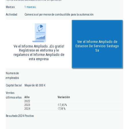
Marcas
1 marcas
Actividad
Comercio al por menor de combustible para la automoción
Ver el Informe Ampliado de
Estacion De Servicio Sastago
Ve el Informe Ampliado. ¡Es gratis!
Regístrese en eInforma y le
Sa
regalamos el Informe Ampliado de
esta empresa
Número de
empleados
Capital Social
Mayor de 60.000 €
Ventas
Año
Variación
últimos años
2022
2023
-17,45 %
2024
-7,18 %
Resultado 2024
Positivo