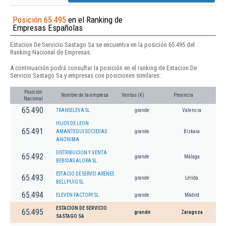
Posición 65.495
en el Ranking de
Empresas Españolas
Estacion De Servicio Sastago Sa se encuentra en la posición 65.495 del
Ranking Nacional de Empresas.
A continuación podrá consultar la posición en el ranking de Estacion De
Servicio Sastago Sa y empresas con posiciones similares:
Posición
Nombre de la empresa
Ventas (€)
Provincia
Nacional
65.490
TRANSELEVA SL
grande
Valencia
HIJOS DE LEON
65.491
AMANTEGUI SOCIEDAD
grande
Bizkaia
ANONIMA
DISTRIBUCION Y VENTA
65.492
grande
Málaga
BEBIDAS ALORA SL.
ESTACIO DE SERVEI ARENES
65.493
grande
Lérida
BELLPUIG SL
65.494
ELEVEN FACTORY SL.
grande
Madrid
ESTACION DE SERVICIO
65.495
grande
Zaragoza
SASTAGO SA