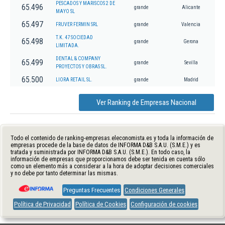
PESCADOS Y MARISCOS 2 DE
65.496
grande
Alicante
MAYO SL
65.497
FRUVER FERMIN SRL
grande
Valencia
T.K. 47 SOCIEDAD
65.498
grande
Gerona
LIMITADA.
DENTAL & COMPANY
65.499
grande
Sevilla
PROYECTOS Y OBRAS SL.
65.500
LIORA RETAIL SL.
grande
Madrid
Ver Ranking de Empresas Nacional
Todo el contenido de ranking-empresas.eleconomista.es y toda la información de
empresas procede de la base de datos de INFORMA D&B S.A.U. (S.M.E.) y es
tratada y suministrada por INFORMA D&B S.A.U. (S.M.E.). En todo caso, la
información de empresas que proporcionamos debe ser tenida en cuenta sólo
como un elemento más a considerar a la hora de adoptar decisiones comerciales
y no debe por tanto determinar las mismas.
Preguntas Frecuentes
Condiciones Generales
Política de Privacidad
Política de Cookies
Configuración de cookies