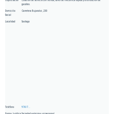
Objeto Social
Estación de servicio con tienda, taller de mecánica rápida y distribución de
gasóleo.
Domicilio
Carretera Bujaraloz , 230
Social
Localidad
Sastago
Teléfono
97617...
Forma Jurídica
Sociedad anónima unipersonal