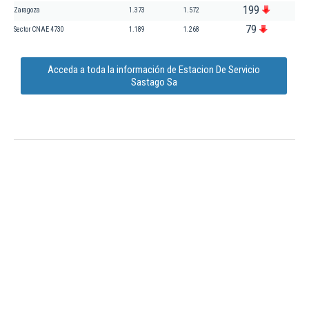
199
Zaragoza
1.373
1.572
79
Sector CNAE 4730
1.189
1.268
Acceda a toda la información de Estacion De Servicio
Sastago Sa