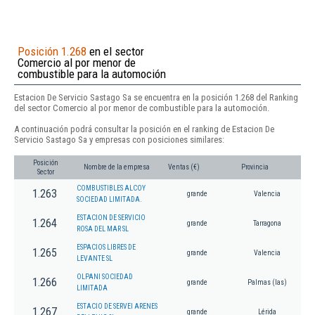
Posición 1.268
en el sector
Comercio al por menor de
combustible para la automoción
Estacion De Servicio Sastago Sa se encuentra en la posición 1.268 del Ranking
del sector Comercio al por menor de combustible para la automoción.
A continuación podrá consultar la posición en el ranking de Estacion De
Servicio Sastago Sa y empresas con posiciones similares:
Posición
Nombre de la empresa
Ventas (€)
Provincia
Sector
COMBUSTIBLES ALCOY
1.263
grande
Valencia
SOCIEDAD LIMITADA.
ESTACION DE SERVICIO
1.264
grande
Tarragona
ROSA DEL MAR SL
ESPACIOS LIBRES DE
1.265
grande
Valencia
LEVANTE SL
OLPANI SOCIEDAD
1.266
grande
Palmas (las)
LIMITADA
ESTACIO DE SERVEI ARENES
1.267
grande
Lérida