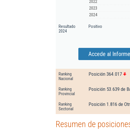
2022
2023
2024
Resultado
Positivo
2024
Accede al Informe
Posición 364.017
Ranking
Nacional
Posición 53.639 de B
Ranking
Provincial
Posición 1.816 de Ot
Ranking
Sectorial
Resumen de posiciones 