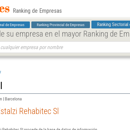
Ranking de Empresas
Ranking Sectorial
nal de Empresas
Ranking Provincial de Empresas
 de su empresa en el mayor Ranking de E
l
l
n | Barcelona
stalzi Rehabitec Sl
i Rehabitec Sl procede de la base de datos de información