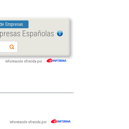
 de Empresas
mpresas Españolas
Información ofrecida por
Información ofrecida por