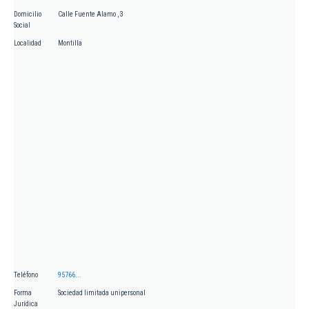
Domicilio
Calle Fuente Alamo , 3
Social
Localidad
Montilla
Teléfono
95766...
Forma
Sociedad limitada unipersonal
Jurídica