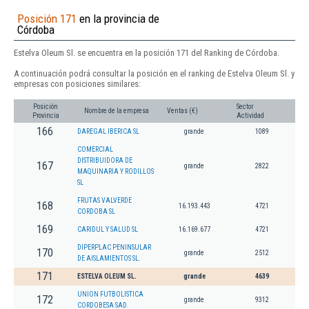
Posición 171
en la provincia de
Córdoba
Estelva Oleum Sl. se encuentra en la posición 171 del Ranking de Córdoba.
A continuación podrá consultar la posición en el ranking de Estelva Oleum Sl. y
empresas con posiciones similares:
Posición
Sector
Nombre de la empresa
Ventas (€)
Provincia
Actividad
166
DAREGAL IBERICA SL
grande
1089
COMERCIAL
DISTRIBUIDORA DE
167
grande
2822
MAQUINARIA Y RODILLOS
SL
FRUTAS VALVERDE
168
16.193.443
4721
CORDOBA SL
169
CARIDUL Y SALUD SL
16.169.677
4721
DIPERPLAC PENINSULAR
170
grande
2512
DE AISLAMIENTOS SL.
171
ESTELVA OLEUM SL.
grande
4639
UNION FUTBOLISTICA
172
grande
9312
CORDOBESA SAD.