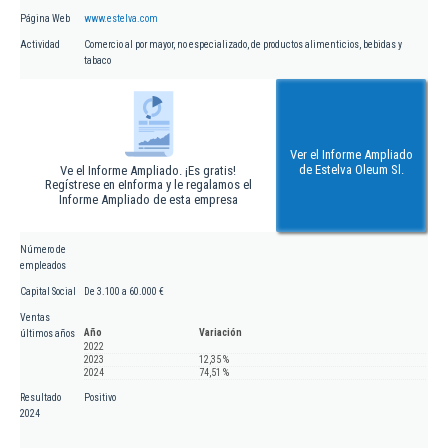
Página Web
www.estelva.com
Actividad
Comercio al por mayor, no especializado, de productos alimenticios, bebidas y
tabaco
Ver el Informe Ampliado
de Estelva Oleum Sl.
Ve el Informe Ampliado. ¡Es gratis!
Regístrese en eInforma y le regalamos el
Informe Ampliado de esta empresa
Número de
empleados
Capital Social
De 3.100 a 60.000 €
Ventas
Año
Variación
últimos años
2022
2023
12,35 %
2024
74,51 %
Resultado
Positivo
2024