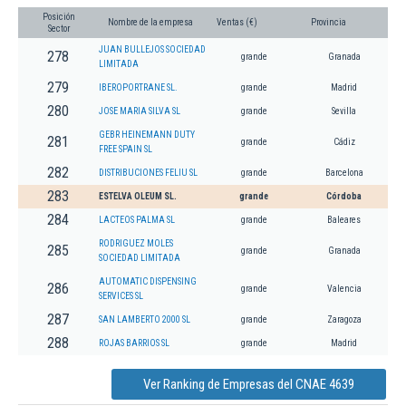
Posición
Nombre de la empresa
Ventas (€)
Provincia
Sector
JUAN BULLEJOS SOCIEDAD
278
grande
Granada
LIMITADA
279
IBEROPORTRANE SL.
grande
Madrid
280
JOSE MARIA SILVA SL
grande
Sevilla
GEBR HEINEMANN DUTY
281
grande
Cádiz
FREE SPAIN SL
282
DISTRIBUCIONES FELIU SL
grande
Barcelona
283
ESTELVA OLEUM SL.
grande
Córdoba
284
LACTEOS PALMA SL
grande
Baleares
RODRIGUEZ MOLES
285
grande
Granada
SOCIEDAD LIMITADA
AUTOMATIC DISPENSING
286
grande
Valencia
SERVICES SL
287
SAN LAMBERTO 2000 SL
grande
Zaragoza
288
ROJAS BARRIOS SL
grande
Madrid
Ver Ranking de Empresas del CNAE 4639