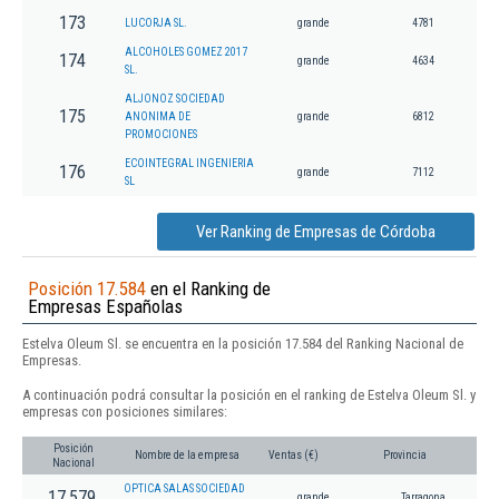
173
LUCORJA SL.
grande
4781
ALCOHOLES GOMEZ 2017
174
grande
4634
SL.
ALJONOZ SOCIEDAD
175
ANONIMA DE
grande
6812
PROMOCIONES
ECOINTEGRAL INGENIERIA
176
grande
7112
SL
Ver Ranking de Empresas de Córdoba
Posición 17.584
en el Ranking de
Empresas Españolas
Estelva Oleum Sl. se encuentra en la posición 17.584 del Ranking Nacional de
Empresas.
A continuación podrá consultar la posición en el ranking de Estelva Oleum Sl. y
empresas con posiciones similares:
Posición
Nombre de la empresa
Ventas (€)
Provincia
Nacional
OPTICA SALAS SOCIEDAD
17.579
grande
Tarragona