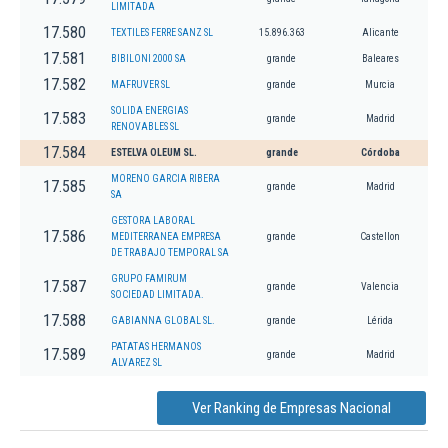
LIMITADA
17.580
TEXTILES FERRE SANZ SL
15.896.363
Alicante
17.581
BIBILONI 2000 SA
grande
Baleares
17.582
MAFRUVER SL
grande
Murcia
SOLIDA ENERGIAS
17.583
grande
Madrid
RENOVABLES SL
17.584
ESTELVA OLEUM SL.
grande
Córdoba
MORENO GARCIA RIBERA
17.585
grande
Madrid
SA
GESTORA LABORAL
17.586
MEDITERRANEA EMPRESA
grande
Castellon
DE TRABAJO TEMPORAL SA
GRUPO FAMIRUM
17.587
grande
Valencia
SOCIEDAD LIMITADA.
17.588
GABIANNA GLOBAL SL.
grande
Lérida
PATATAS HERMANOS
17.589
grande
Madrid
ALVAREZ SL
Ver Ranking de Empresas Nacional