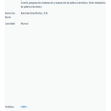
Diseño, preparación elaboración y reparación de prótesis dentales, Taller laboratorio
de prótesis dentales.
Domicilio
Avenida Silva Muñoz , S/N
Social
Localidad
Murcia
Teléfono
96881...