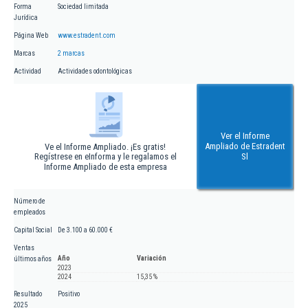
Forma
Sociedad limitada
Jurídica
Página Web
www.estradent.com
Marcas
2 marcas
Actividad
Actividades odontológicas
Ver el Informe
Ampliado de Estradent
Ve el Informe Ampliado. ¡Es gratis!
Regístrese en eInforma y le regalamos el
Sl
Informe Ampliado de esta empresa
Número de
empleados
Capital Social
De 3.100 a 60.000 €
Ventas
Año
Variación
últimos años
2023
2024
15,35 %
Resultado
Positivo
2025