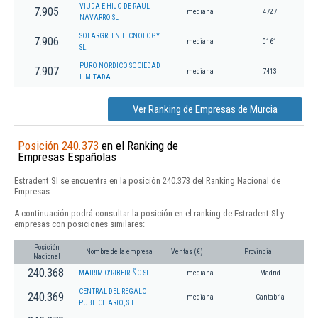
VIUDA E HIJO DE RAUL
7.905
mediana
4727
NAVARRO SL
SOLARGREEN TECNOLOGY
7.906
mediana
0161
SL.
PURO NORDICO SOCIEDAD
7.907
mediana
7413
LIMITADA.
Ver Ranking de Empresas de Murcia
Posición 240.373
en el Ranking de
Empresas Españolas
Estradent Sl se encuentra en la posición 240.373 del Ranking Nacional de
Empresas.
A continuación podrá consultar la posición en el ranking de Estradent Sl y
empresas con posiciones similares:
Posición
Nombre de la empresa
Ventas (€)
Provincia
Nacional
240.368
MAIRIM O'RIBEIRIÑO SL.
mediana
Madrid
CENTRAL DEL REGALO
240.369
mediana
Cantabria
PUBLICITARIO, S.L.