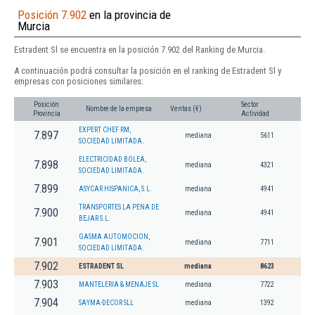
Posición 7.902
en la provincia de
Murcia
Estradent Sl se encuentra en la posición 7.902 del Ranking de Murcia.
A continuación podrá consultar la posición en el ranking de Estradent Sl y
empresas con posiciones similares:
Posición
Sector
Nombre de la empresa
Ventas (€)
Provincia
Actividad
EXPERT CHEF RM,
7.897
mediana
5611
SOCIEDAD LIMITADA.
ELECTRICIDAD BOLEA,
7.898
mediana
4321
SOCIEDAD LIMITADA.
7.899
ASYCAR HISPANICA, S.L.
mediana
4941
TRANSPORTES LA PENA DE
7.900
mediana
4941
BEJAR S.L.
GASMA AUTOMOCION,
7.901
mediana
7711
SOCIEDAD LIMITADA.
7.902
ESTRADENT SL
mediana
8623
7.903
MANTELERIA & MENAJE SL
mediana
7722
7.904
SAYMA-DECOR SLL
mediana
1392