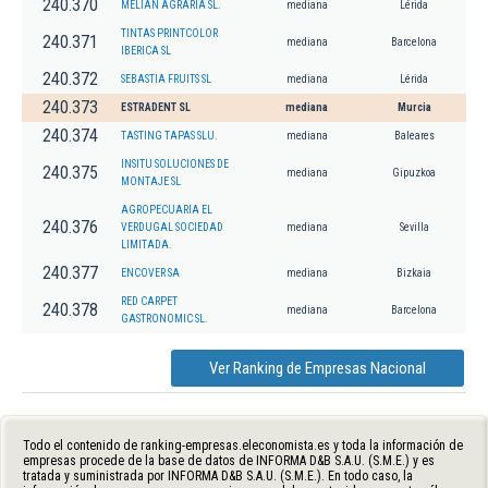
240.370
MELIAN AGRARIA SL.
mediana
Lérida
TINTAS PRINTCOLOR
240.371
mediana
Barcelona
IBERICA SL
240.372
SEBASTIA FRUITS SL
mediana
Lérida
240.373
ESTRADENT SL
mediana
Murcia
240.374
TASTING TAPAS SLU.
mediana
Baleares
INSITU SOLUCIONES DE
240.375
mediana
Gipuzkoa
MONTAJE SL
AGROPECUARIA EL
240.376
VERDUGAL SOCIEDAD
mediana
Sevilla
LIMITADA.
240.377
ENCOVER SA
mediana
Bizkaia
RED CARPET
240.378
mediana
Barcelona
GASTRONOMIC SL.
Ver Ranking de Empresas Nacional
Todo el contenido de ranking-empresas.eleconomista.es y toda la información de
empresas procede de la base de datos de INFORMA D&B S.A.U. (S.M.E.) y es
tratada y suministrada por INFORMA D&B S.A.U. (S.M.E.). En todo caso, la