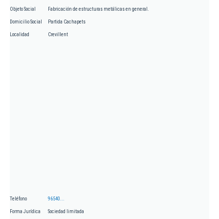
Objeto Social
Fabricación de estructuras metálicas en general.
Domicilio Social
Partida Cachapets
Localidad
Crevillent
Teléfono
96540...
Forma Jurídica
Sociedad limitada