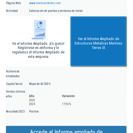
Página Web
www.martinezterres.com
Actividad
Fabricación de puertas y ventanas de metal
Ver el Informe Ampliado de
Estructuras Metalicas Martinez
Ve el Informe Ampliado. ¡Es gratis!
Regístrese en eInforma y le
Terres Sl
regalamos el Informe Ampliado de
esta empresa
Número de
empleados
Capital Social
Mayor de 60.000 €
Ventas últimos
Año
Variación
años
2023
2024
17,96 %
Resultado 2025
Positivo
Accede al Informe ampliado de