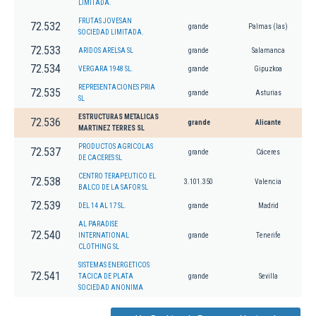
LIMITADA.
FRUTAS JOVESAN
72.532
grande
Palmas (las)
SOCIEDAD LIMITADA.
72.533
ARIDOS ARELSA SL
grande
Salamanca
72.534
VERGARA 1948 SL.
grande
Gipuzkoa
REPRESENTACIONES PRIA
72.535
grande
Asturias
SL
ESTRUCTURAS METALICAS
72.536
grande
Alicante
MARTINEZ TERRES SL
PRODUCTOS AGRICOLAS
72.537
grande
Cáceres
DE CACERES SL
CENTRO TERAPEUTICO EL
72.538
3.101.350
Valencia
BALCO DE LA SAFOR SL
72.539
DEL 14 AL 17 SL.
grande
Madrid
AL PARADISE
72.540
INTERNATIONAL
grande
Tenerife
CLOTHING SL
SISTEMAS ENERGETICOS
72.541
TACICA DE PLATA
grande
Sevilla
SOCIEDAD ANONIMA