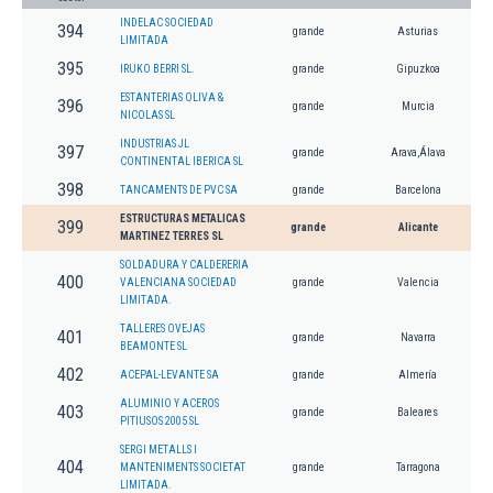
INDELAC SOCIEDAD
394
grande
Asturias
LIMITADA
395
IRUKO BERRI SL.
grande
Gipuzkoa
ESTANTERIAS OLIVA &
396
grande
Murcia
NICOLAS SL
INDUSTRIAS JL
397
grande
Arava,Álava
CONTINENTAL IBERICA SL
398
TANCAMENTS DE PVC SA
grande
Barcelona
ESTRUCTURAS METALICAS
399
grande
Alicante
MARTINEZ TERRES SL
SOLDADURA Y CALDERERIA
400
VALENCIANA SOCIEDAD
grande
Valencia
LIMITADA.
TALLERES OVEJAS
401
grande
Navarra
BEAMONTE SL
402
ACEPAL-LEVANTE SA
grande
Almería
ALUMINIO Y ACEROS
403
grande
Baleares
PITIUSOS 2005 SL
SERGI METALLS I
404
MANTENIMENTS SOCIETAT
grande
Tarragona
LIMITADA.