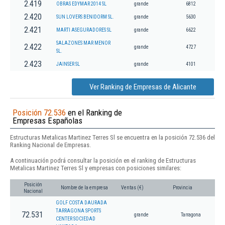
2.419
OBRAS EDYMAR 2014 SL
grande
6812
2.420
SUN LOVERS BENIDORM SL.
grande
5630
2.421
MARTI ASEGURADORES SL
grande
6622
SALAZONES MAR MENOR
2.422
grande
4727
SL.
2.423
JAINSER SL
grande
4101
Ver Ranking de Empresas de Alicante
Posición 72.536
en el Ranking de
Empresas Españolas
Estructuras Metalicas Martinez Terres Sl se encuentra en la posición 72.536 del
Ranking Nacional de Empresas.
A continuación podrá consultar la posición en el ranking de Estructuras
Metalicas Martinez Terres Sl y empresas con posiciones similares:
Posición
Nombre de la empresa
Ventas (€)
Provincia
Nacional
GOLF COSTA DAURADA
TARRAGONA SPORTS
72.531
grande
Tarragona
CENTER SOCIEDAD