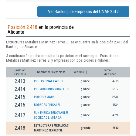
Ver Ranking de Empresas del CNAE 2512
Posición 2.418
en la provincia de
Alicante
Estructuras Metalicas Martinez Terres Sl se encuentra en la posición 2.418 del
Ranking de Alicante.
A continuación podrá consultar la posición en el ranking de Estructuras
Metalicas Martinez Terres Sl y empresas con posiciones similares:
Posición
Sector
Nombre de la empresa
Ventas (€)
Provincia
Actividad
2.413
PROFESIONAL CASH SL.
grande
4775
2.414
PROMOCIONES ROBYPED SL
grande
6812
2.415
PORCELAMAR SL.
grande
2331
2.416
BODEGAS FINCAL SL
grande
4634
SUN ENERGY RENOVABLES,
2.417
grande
4321
SOCIEDAD LIMITADA.
ESTRUCTURAS METALICAS
2.418
grande
2512
MARTINEZ TERRES SL