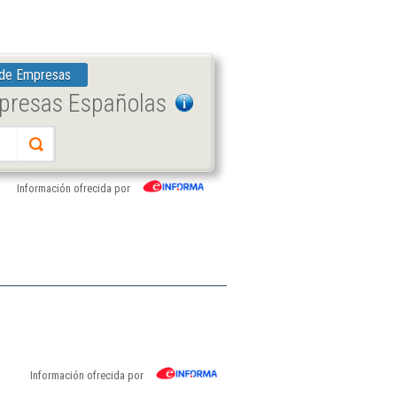
 de Empresas
mpresas Españolas
Información ofrecida por
Información ofrecida por