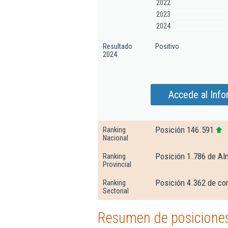
2022
2023
2024
Resultado
Positivo
2024
Accede al Inf
Posición 146.591
Ranking
Nacional
Posición 1.786 de Al
Ranking
Provincial
Posición 4.362 de con
Ranking
Sectorial
Resumen de posiciones