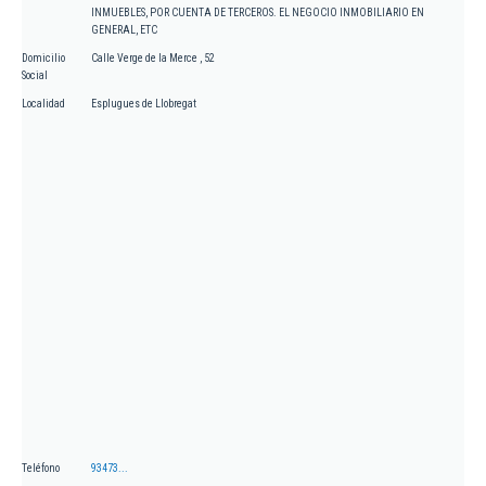
INMUEBLES, POR CUENTA DE TERCEROS. EL NEGOCIO INMOBILIARIO EN
GENERAL, ETC
Domicilio
Calle Verge de la Merce , 52
Social
Localidad
Esplugues de Llobregat
Teléfono
93473...