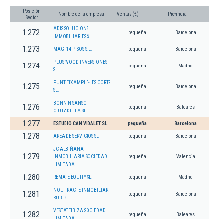
Posición
Nombre de la empresa
Ventas (€)
Provincia
Sector
ADIS SOLUCIONS
1.272
pequeña
Barcelona
IMMOBILIARIES S.L.
1.273
MAGI 14 PISOS S.L.
pequeña
Barcelona
PLUS WOOD INVERSIONES
1.274
pequeña
Madrid
SL.
PUNT EIXAMPLE-LES CORTS
1.275
pequeña
Barcelona
SL.
BONNIN SANSO
1.276
pequeña
Baleares
CIUTADELLA SL
1.277
ESTUDIO CAN VIDALET SL.
pequeña
Barcelona
1.278
AREA DE SERVICIOS SL
pequeña
Barcelona
JC ALBIÑANA
1.279
INMOBILIARIA SOCIEDAD
pequeña
Valencia
LIMITADA.
1.280
REMATE EQUITY SL.
pequeña
Madrid
NOU TRACTE INMOBILIARI
1.281
pequeña
Barcelona
RUBI SL.
VESTATEIBIZA SOCIEDAD
1.282
pequeña
Baleares
LIMITADA.