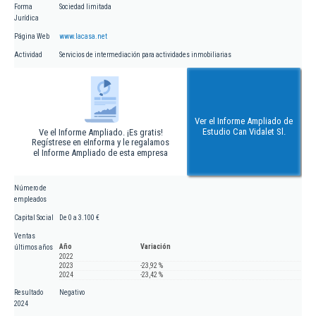
Forma
Sociedad limitada
Jurídica
Página Web
www.lacasa.net
Actividad
Servicios de intermediación para actividades inmobiliarias
Ver el Informe Ampliado de
Estudio Can Vidalet Sl.
Ve el Informe Ampliado. ¡Es gratis!
Regístrese en eInforma y le regalamos
el Informe Ampliado de esta empresa
Número de
empleados
Capital Social
De 0 a 3.100 €
Ventas
Año
Variación
últimos años
2022
2023
-23,92 %
2024
-23,42 %
Resultado
Negativo
2024