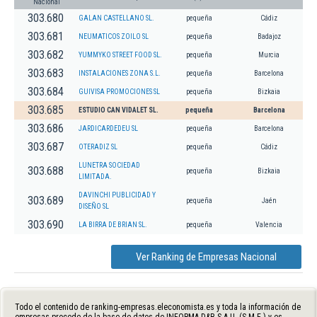
Nacional
303.680
GALAN CASTELLANO SL.
pequeña
Cádiz
303.681
NEUMATICOS ZOILO SL
pequeña
Badajoz
303.682
YUMMYKO STREET FOOD SL.
pequeña
Murcia
303.683
INSTALACIONES ZONA S.L.
pequeña
Barcelona
303.684
GUIVISA PROMOCIONES SL
pequeña
Bizkaia
303.685
ESTUDIO CAN VIDALET SL.
pequeña
Barcelona
303.686
JARDICARDEDEU SL
pequeña
Barcelona
303.687
OTERADIZ SL
pequeña
Cádiz
LUNETRA SOCIEDAD
303.688
pequeña
Bizkaia
LIMITADA.
DAVINCHI PUBLICIDAD Y
303.689
pequeña
Jaén
DISEÑO SL
303.690
LA BIRRA DE BRIAN SL.
pequeña
Valencia
Ver Ranking de Empresas Nacional
Todo el contenido de ranking-empresas.eleconomista.es y toda la información de
empresas procede de la base de datos de INFORMA D&B S.A.U. (S.M.E.) y es