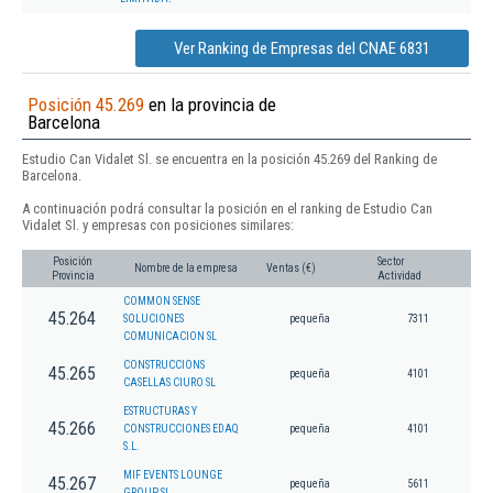
Ver Ranking de Empresas del CNAE 6831
Posición 45.269
en la provincia de
Barcelona
Estudio Can Vidalet Sl. se encuentra en la posición 45.269 del Ranking de
Barcelona.
A continuación podrá consultar la posición en el ranking de Estudio Can
Vidalet Sl. y empresas con posiciones similares:
Posición
Sector
Nombre de la empresa
Ventas (€)
Provincia
Actividad
COMMON SENSE
45.264
SOLUCIONES
pequeña
7311
COMUNICACION SL
CONSTRUCCIONS
45.265
pequeña
4101
CASELLAS CIURO SL
ESTRUCTURAS Y
45.266
CONSTRUCCIONES EDAQ
pequeña
4101
S.L.
MIF EVENTS LOUNGE
45.267
pequeña
5611
GROUP SL.