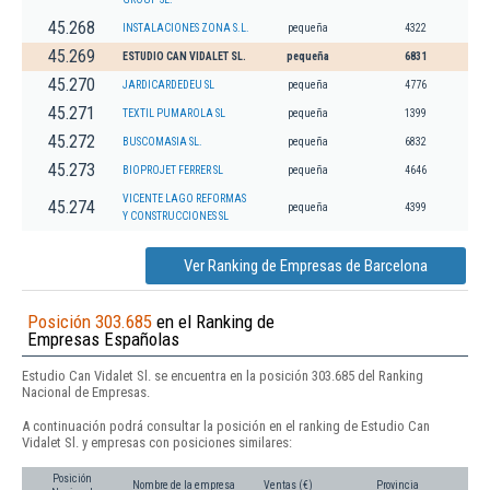
45.268
INSTALACIONES ZONA S.L.
pequeña
4322
45.269
ESTUDIO CAN VIDALET SL.
pequeña
6831
45.270
JARDICARDEDEU SL
pequeña
4776
45.271
TEXTIL PUMAROLA SL
pequeña
1399
45.272
BUSCOMASIA SL.
pequeña
6832
45.273
BIOPROJET FERRER SL
pequeña
4646
VICENTE LAGO REFORMAS
45.274
pequeña
4399
Y CONSTRUCCIONES SL
Ver Ranking de Empresas de Barcelona
Posición 303.685
en el Ranking de
Empresas Españolas
Estudio Can Vidalet Sl. se encuentra en la posición 303.685 del Ranking
Nacional de Empresas.
A continuación podrá consultar la posición en el ranking de Estudio Can
Vidalet Sl. y empresas con posiciones similares:
Posición
Nombre de la empresa
Ventas (€)
Provincia