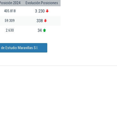
Posición 2024
Evolución Posiciones
3.230
405.818
338
59.309
34
2.630
de Estudio Maravillas S.l.