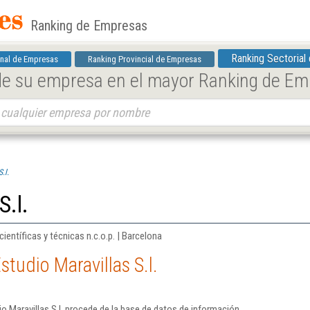
Ranking de Empresas
Ranking Sectorial
nal de Empresas
Ranking Provincial de Empresas
 de su empresa en el mayor Ranking de E
.l.
S.l.
ientíficas y técnicas n.c.o.p. | Barcelona
tudio Maravillas S.l.
o Maravillas S.l. procede de la base de datos de información