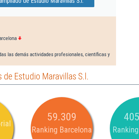
mpliado de Estudio Maravillas S.l.
arcelona
as las demás actividades profesionales, científicas y
de Estudio Maravillas S.l.
59.309
405
rial
Ranking Barcelona
Ranking