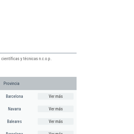
ientíficas y técnicas n.c.o.p..
Provincia
Barcelona
Ver más
Navarra
Ver más
Baleares
Ver más
Barcelona
Ver más