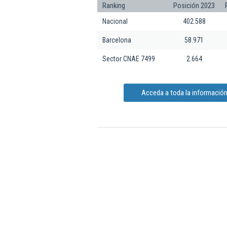
Ranking
Posición 2023
Nacional
402.588
Barcelona
58.971
Sector CNAE 7499
2.664
Acceda a toda la información 