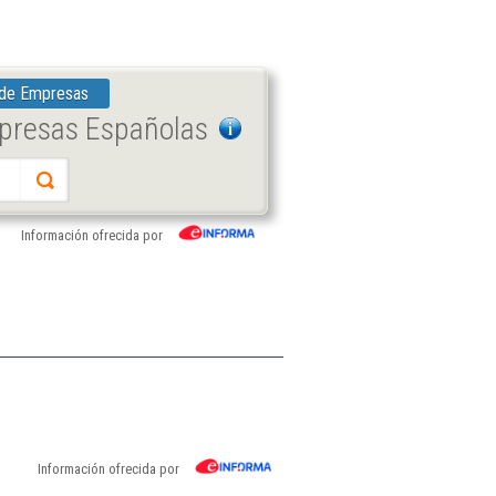
 de Empresas
mpresas Españolas
Información ofrecida por
Información ofrecida por