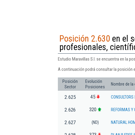
Posición 2.630
en el 
profesionales, científi
Estudio Maravillas S.l. se encuentra en la po
A continuación podrá consultar la posición e
Posición
Evolución
Nombre de la
Sector
Posiciones
45
2.625
CONSULTORS 
320
2.626
REFORMAS Y 
2.627
(ND)
NATURAL HOM
373
2.628
PLAN B FREE S