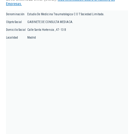
Empresas.
Denominación
Estudio De Medicina Traumatologica C O T Sociedad Limitada.
Objeto Social
GABINETE DE CONSULTA MEDIACA.
Domicilio Social
Calle Santa Hortensia , 47 - 13 B
Localidad
Madrid