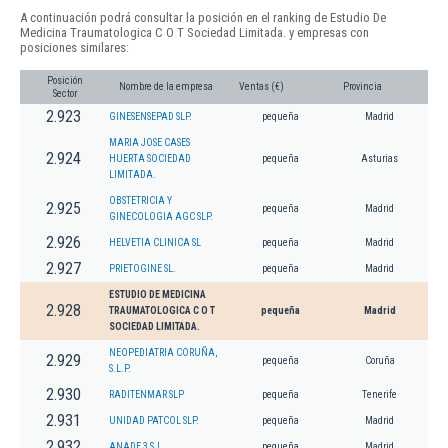
A continuación podrá consultar la posición en el ranking de Estudio De
Medicina Traumatologica C O T Sociedad Limitada. y empresas con
posiciones similares:
Posición
Nombre de la empresa
Ventas (€)
Provincia
Sector
2.923
GINESENSEPAD SLP.
pequeña
Madrid
MARIA JOSE CASES
2.924
HUERTA SOCIEDAD
pequeña
Asturias
LIMITADA.
OBSTETRICIA Y
2.925
pequeña
Madrid
GINECOLOGIA AGC SLP.
2.926
HELVETIA CLINICA SL
pequeña
Madrid
2.927
PRIETOGINE SL.
pequeña
Madrid
ESTUDIO DE MEDICINA
2.928
TRAUMATOLOGICA C O T
pequeña
Madrid
SOCIEDAD LIMITADA.
NEOPEDIATRIA CORUÑA,
2.929
pequeña
Coruña
S.L.P.
2.930
RADITENMAR SLP
pequeña
Tenerife
2.931
UNIDAD PATCOL SLP.
pequeña
Madrid
2.932
ANADE 3 S.L.
pequeña
Madrid