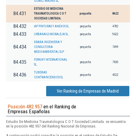
GOMEZ MADRID SL.
ESTUDIO DE MEDICINA
84.431
TRAUMATOLOGICA C O T
pequeña
8622
SOCIEDAD LIMITADA.
84.432
AP PINTURAS Y ANEXOS SL.
pequeña
4782
84.433
URBANAILS MORALEJA SL.
pequeña
9622
DRABA INGENIERIA Y
84.434
CONSULTORIA
pequeña
7499
MEDIOAMBIENTAL SLP
FERNIXY INTERNATIONAL
84.435
pequeña
7430
SL.
TUBERIAS
84.436
pequeña
4322
CONTRAINCENDIOS SL
Ver Ranking de Empresas de Madrid
Posición 482.957
en el Ranking de
Empresas Españolas
Estudio De Medicina Traumatologica C O T Sociedad Limitada. se encuentra
en la posición 482.957 del Ranking Nacional de Empresas.
A continuación podrá consultar la posición en el ranking de Estudio De