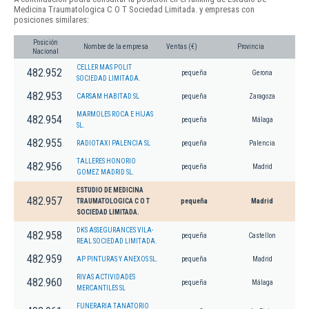
Medicina Traumatologica C O T Sociedad Limitada. y empresas con
posiciones similares:
Posición
Nombre de la empresa
Ventas (€)
Provincia
Nacional
CELLER MAS POLIT
482.952
pequeña
Gerona
SOCIEDAD LIMITADA.
482.953
CARSAM HABITAD SL
pequeña
Zaragoza
MARMOLES ROCA E HIJAS
482.954
pequeña
Málaga
SL.
482.955
RADIOTAXI PALENCIA SL
pequeña
Palencia
TALLERES HONORIO
482.956
pequeña
Madrid
GOMEZ MADRID SL.
ESTUDIO DE MEDICINA
482.957
TRAUMATOLOGICA C O T
pequeña
Madrid
SOCIEDAD LIMITADA.
DKS ASSEGURANCES VILA-
482.958
pequeña
Castellon
REAL SOCIEDAD LIMITADA.
482.959
AP PINTURAS Y ANEXOS SL.
pequeña
Madrid
RIVAS ACTIVIDADES
482.960
pequeña
Málaga
MERCANTILES SL
FUNERARIA TANATORIO