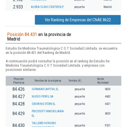
2.933
AUREA CLINIC CENTER SLP.
pequeña
Madrid
Ver Ranking de Empresas del CNAE 8622
Posición 84.431
en la provincia de
Madrid
Estudio De Medicina Traumatologica C O T Sociedad Limitada. se encuentra
en la posición 84.431 del Ranking de Madrid.
A continuación podrá consultar la posición en el ranking de Estudio De
Medicina Traumatologica C O T Sociedad Limitada. y empresas con
posiciones similares:
Posición
Sector
Nombre de la empresa
Ventas (€)
Provincia
Actividad
84.426
IGPAMAR CAPITAL SL.
pequeña
6820
84.427
NUEVO PERFIL SA
pequeña
4682
84.428
GROWING STERN SL.
pequeña
6421
PSICOSOFT INMOBILIARIA
84.429
pequeña
6820
SL
TALLERES HONORIO
84.430
pequeña
9531