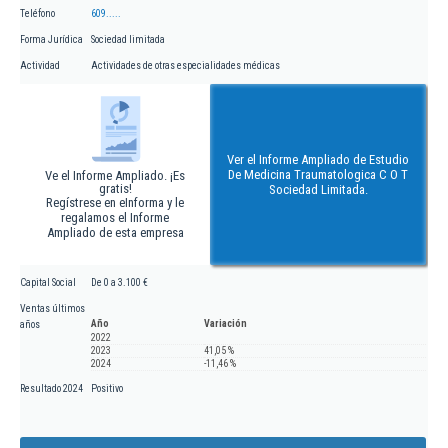
Teléfono
609.....
Forma Jurídica
Sociedad limitada
Actividad
Actividades de otras especialidades médicas
Ver el Informe Ampliado de Estudio
De Medicina Traumatologica C O T
Ve el Informe Ampliado. ¡Es
gratis!
Sociedad Limitada.
Regístrese en eInforma y le
regalamos el Informe
Ampliado de esta empresa
Capital Social
De 0 a 3.100 €
Ventas últimos
Año
Variación
años
2022
2023
41,05 %
2024
-11,46 %
Resultado 2024
Positivo