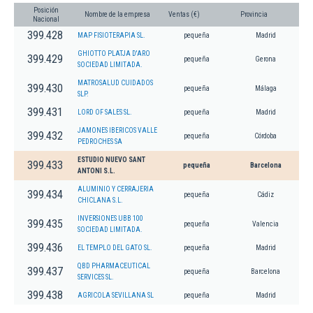
Posición
Nombre de la empresa
Ventas (€)
Provincia
Nacional
399.428
MAP FISIOTERAPIA SL.
pequeña
Madrid
GHIOTTO PLATJA D'ARO
399.429
pequeña
Gerona
SOCIEDAD LIMITADA.
MATROSALUD CUIDADOS
399.430
pequeña
Málaga
SLP.
399.431
LORD OF SALES SL.
pequeña
Madrid
JAMONES IBERICOS VALLE
399.432
pequeña
Córdoba
PEDROCHES SA
ESTUDIO NUEVO SANT
399.433
pequeña
Barcelona
ANTONI S.L.
ALUMINIO Y CERRAJERIA
399.434
pequeña
Cádiz
CHICLANA S.L.
INVERSIONES UBB 100
399.435
pequeña
Valencia
SOCIEDAD LIMITADA.
399.436
EL TEMPLO DEL GATO SL.
pequeña
Madrid
QBD PHARMACEUTICAL
399.437
pequeña
Barcelona
SERVICES SL.
399.438
AGRICOLA SEVILLANA SL
pequeña
Madrid