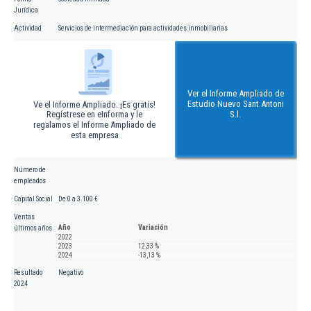
Jurídica
Actividad
Servicios de intermediación para actividades inmobiliarias
Ver el Informe Ampliado de
Estudio Nuevo Sant Antoni
Ve el Informe Ampliado. ¡Es gratis!
Regístrese en eInforma y le
S.l.
regalamos el Informe Ampliado de
esta empresa
Número de
empleados
Capital Social
De 0 a 3.100 €
Ventas
Año
Variación
últimos años
2022
2023
12,33 %
2024
-13,13 %
Resultado
Negativo
2024