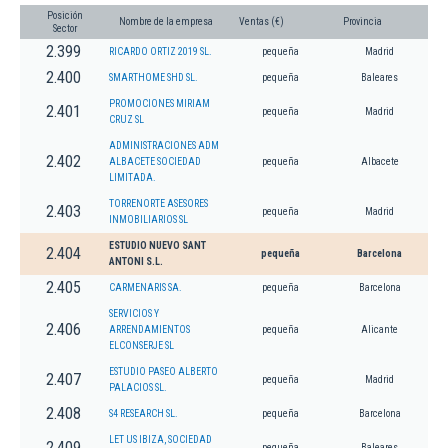
Posición
Nombre de la empresa
Ventas (€)
Provincia
Sector
2.399
RICARDO ORTIZ 2019 SL.
pequeña
Madrid
2.400
SMARTHOME SHD SL.
pequeña
Baleares
PROMOCIONES MIRIAM
2.401
pequeña
Madrid
CRUZ SL
ADMINISTRACIONES ADM
2.402
ALBACETE SOCIEDAD
pequeña
Albacete
LIMITADA.
TORRENORTE ASESORES
2.403
pequeña
Madrid
INMOBILIARIOS SL
ESTUDIO NUEVO SANT
2.404
pequeña
Barcelona
ANTONI S.L.
2.405
CARMENARIS SA.
pequeña
Barcelona
SERVICIOS Y
2.406
ARRENDAMIENTOS
pequeña
Alicante
ELCONSERJE SL
ESTUDIO PASEO ALBERTO
2.407
pequeña
Madrid
PALACIOS SL.
2.408
S4 RESEARCH SL.
pequeña
Barcelona
LET US IBIZA, SOCIEDAD
2.409
pequeña
Baleares