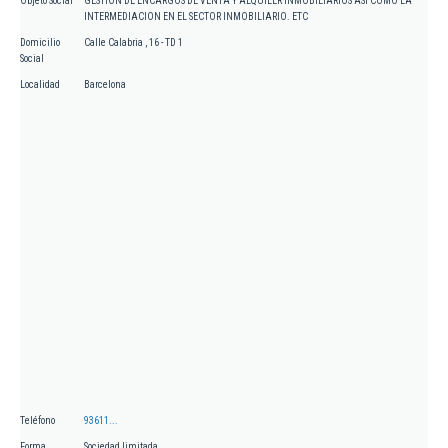
Objeto Social
GESTION DE ENCARGOS DE VENTA Y ALQUILER INMOBILIARIOS ASI COMO LA
INTERMEDIACION EN EL SECTOR INMOBILIARIO. ETC
Domicilio
Calle Calabria , 16 - TD 1
Social
Localidad
Barcelona
Teléfono
93611...
Forma
Sociedad limitada