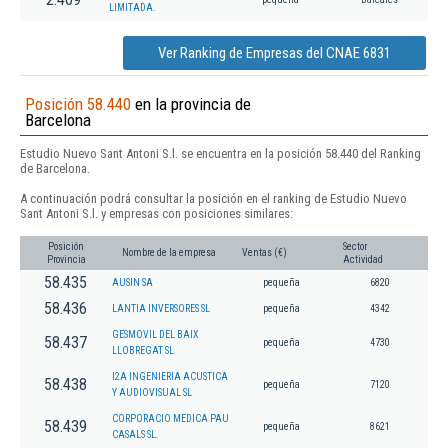
LIMITADA.
Ver Ranking de Empresas del CNAE 6831
Posición 58.440
en la provincia de
Barcelona
Estudio Nuevo Sant Antoni S.l. se encuentra en la posición 58.440 del Ranking
de Barcelona.
A continuación podrá consultar la posición en el ranking de Estudio Nuevo
Sant Antoni S.l. y empresas con posiciones similares:
Posición
Sector
Nombre de la empresa
Ventas (€)
Provincia
Actividad
58.435
AUSIN SA
pequeña
6820
58.436
LANTIA INVERSORES SL
pequeña
4342
GESMOVIL DEL BAIX
58.437
pequeña
4730
LLOBREGAT SL
I2A INGENIERIA ACUSTICA
58.438
pequeña
7120
Y AUDIOVISUAL SL
CORPORACIO MEDICA PAU
58.439
pequeña
8621
CASALS SL.