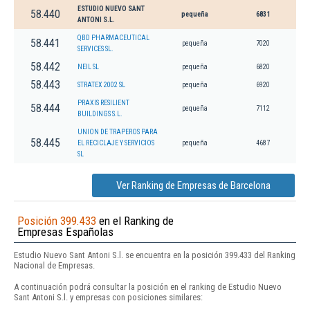
ESTUDIO NUEVO SANT
58.440
pequeña
6831
ANTONI S.L.
QBD PHARMACEUTICAL
58.441
pequeña
7020
SERVICES SL.
58.442
NEIL SL
pequeña
6820
58.443
STRATEX 2002 SL
pequeña
6920
PRAXIS RESILIENT
58.444
pequeña
7112
BUILDINGS S.L.
UNION DE TRAPEROS PARA
58.445
EL RECICLAJE Y SERVICIOS
pequeña
4687
SL
Ver Ranking de Empresas de Barcelona
Posición 399.433
en el Ranking de
Empresas Españolas
Estudio Nuevo Sant Antoni S.l. se encuentra en la posición 399.433 del Ranking
Nacional de Empresas.
A continuación podrá consultar la posición en el ranking de Estudio Nuevo
Sant Antoni S.l. y empresas con posiciones similares: