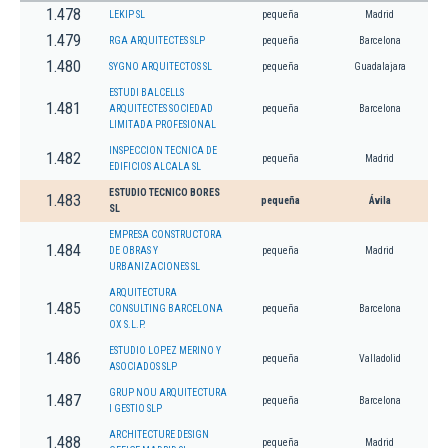
1.478
LEKIP SL
pequeña
Madrid
1.479
RGA ARQUITECTES SLP
pequeña
Barcelona
1.480
SYGNO ARQUITECTOS SL
pequeña
Guadalajara
ESTUDI BALCELLS
1.481
ARQUITECTES SOCIEDAD
pequeña
Barcelona
LIMITADA PROFESIONAL
INSPECCION TECNICA DE
1.482
pequeña
Madrid
EDIFICIOS ALCALA SL
ESTUDIO TECNICO BORES
1.483
pequeña
Ávila
SL
EMPRESA CONSTRUCTORA
1.484
DE OBRAS Y
pequeña
Madrid
URBANIZACIONES SL
ARQUITECTURA
1.485
CONSULTING BARCELONA
pequeña
Barcelona
OX S.L.P.
ESTUDIO LOPEZ MERINO Y
1.486
pequeña
Valladolid
ASOCIADOS SLP
GRUP NOU ARQUITECTURA
1.487
pequeña
Barcelona
I GESTIO SLP
ARCHITECTURE DESIGN
1.488
pequeña
Madrid