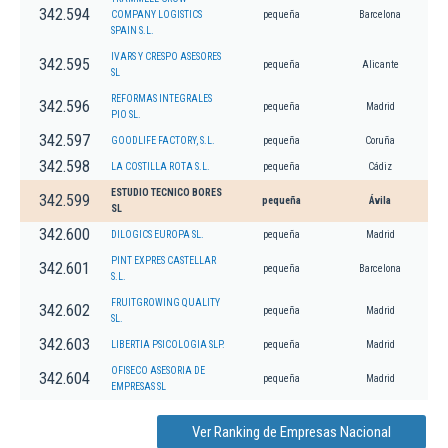
342.594
COMPANY LOGISTICS
pequeña
Barcelona
SPAIN S.L.
IVARS Y CRESPO ASESORES
342.595
pequeña
Alicante
SL
REFORMAS INTEGRALES
342.596
pequeña
Madrid
PIO SL.
342.597
GOODLIFE FACTORY, S.L.
pequeña
Coruña
342.598
LA COSTILLA ROTA S.L.
pequeña
Cádiz
ESTUDIO TECNICO BORES
342.599
pequeña
Ávila
SL
342.600
DILOGICS EUROPA SL.
pequeña
Madrid
PINT EXPRES CASTELLAR
342.601
pequeña
Barcelona
S.L.
FRUITGROWING QUALITY
342.602
pequeña
Madrid
SL.
342.603
LIBERTIA PSICOLOGIA SLP.
pequeña
Madrid
OFISECO ASESORIA DE
342.604
pequeña
Madrid
EMPRESAS SL
Ver Ranking de Empresas Nacional