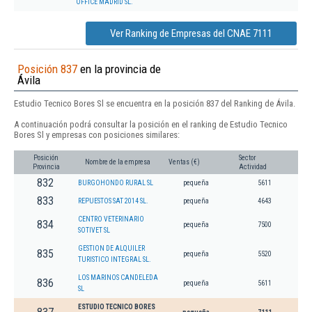
OFFICE MADRID SL.
Ver Ranking de Empresas del CNAE 7111
Posición 837
en la provincia de
Ávila
Estudio Tecnico Bores Sl se encuentra en la posición 837 del Ranking de Ávila.
A continuación podrá consultar la posición en el ranking de Estudio Tecnico
Bores Sl y empresas con posiciones similares:
Posición
Sector
Nombre de la empresa
Ventas (€)
Provincia
Actividad
832
BURGOHONDO RURAL SL
pequeña
5611
833
REPUESTOS SAT 2014 SL.
pequeña
4643
CENTRO VETERINARIO
834
pequeña
7500
SOTIVET SL
GESTION DE ALQUILER
835
pequeña
5520
TURISTICO INTEGRAL SL.
LOS MARINOS CANDELEDA
836
pequeña
5611
SL
ESTUDIO TECNICO BORES