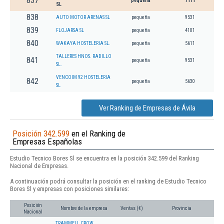
837
pequeña
7111
SL
838
AUTO MOTOR ARENAS SL
pequeña
9531
839
FLOJARSA SL
pequeña
4101
840
WAKAYA HOSTELERIA SL.
pequeña
5611
TALLERES HNOS. RADILLO
841
pequeña
9531
SL.
VENCOIM 92 HOSTELERIA
842
pequeña
5630
SL
Ver Ranking de Empresas de Ávila
Posición 342.599
en el Ranking de
Empresas Españolas
Estudio Tecnico Bores Sl se encuentra en la posición 342.599 del Ranking
Nacional de Empresas.
A continuación podrá consultar la posición en el ranking de Estudio Tecnico
Bores Sl y empresas con posiciones similares:
Posición
Nombre de la empresa
Ventas (€)
Provincia
Nacional
TRAMMELL CROW