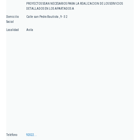
PROYECTOS SEAN NECESARIOS PARA LA REALIZACION DE LOS SERVICIOS
DETALLADOS EN LOS APARTADOS A
Domicilio
Calle san Pedro Bautista , 9 - 3 2
Social
Localidad
Avila
Teléfono
92022...