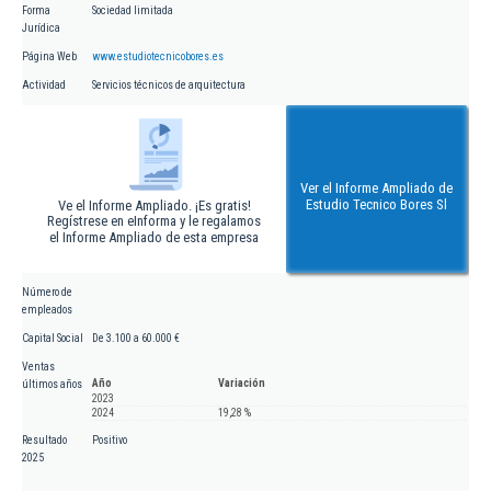
Forma
Sociedad limitada
Jurídica
Página Web
www.estudiotecnicobores.es
Actividad
Servicios técnicos de arquitectura
Ver el Informe Ampliado de
Estudio Tecnico Bores Sl
Ve el Informe Ampliado. ¡Es gratis!
Regístrese en eInforma y le regalamos
el Informe Ampliado de esta empresa
Número de
empleados
Capital Social
De 3.100 a 60.000 €
Ventas
Año
Variación
últimos años
2023
2024
19,28 %
Resultado
Positivo
2025