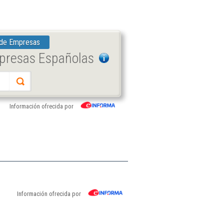
 de Empresas
mpresas Españolas
Información ofrecida por
Información ofrecida por