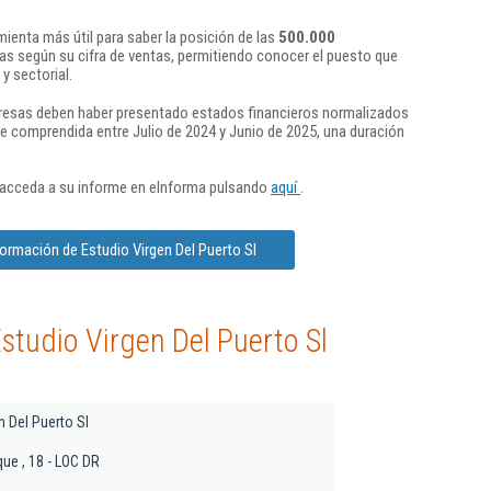
ienta más útil para saber la posición de las
500.000
s según su cifra de ventas, permitiendo conocer el puesto que
y sectorial.
presas deben haber presentado estados financieros normalizados
re comprendida entre Julio de 2024 y Junio de 2025, una duración
 acceda a su informe en eInforma pulsando
aquí
.
formación de Estudio Virgen Del Puerto Sl
studio Virgen Del Puerto Sl
n Del Puerto Sl
que , 18 - LOC DR