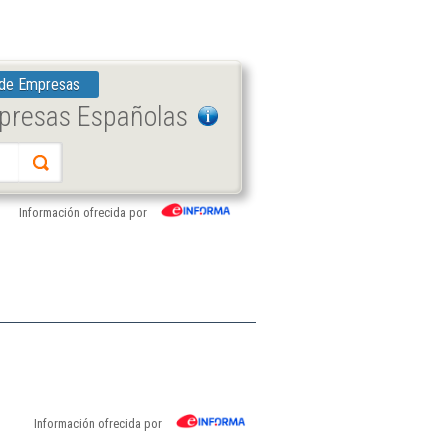
 de Empresas
mpresas Españolas
Información ofrecida por
Información ofrecida por