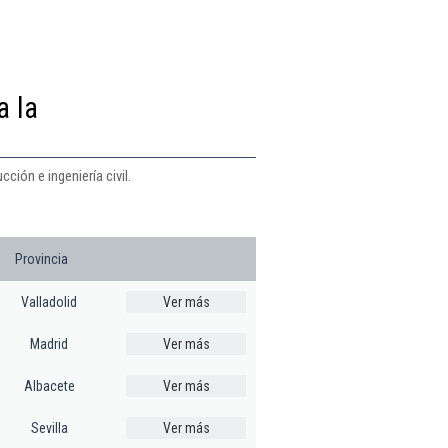
a la
ción e ingeniería civil.
Provincia
Valladolid
Ver más
Madrid
Ver más
Albacete
Ver más
Sevilla
Ver más