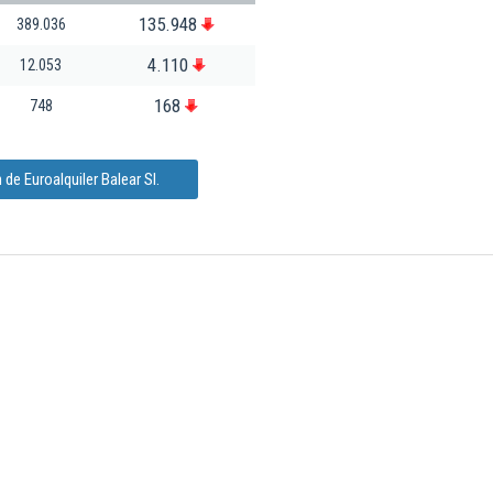
135.948
389.036
4.110
12.053
168
748
de Euroalquiler Balear Sl.