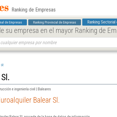
Ranking de Empresas
Ranking Sectorial
nal de Empresas
Ranking Provincial de Empresas
 de su empresa en el mayor Ranking de E
 Sl.
 Sl.
ucción e ingeniería civil | Baleares
roalquiler Balear Sl.
quiler Balear Sl. procede de la base de datos de información