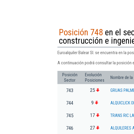
Posición 748
en el sec
construcción e ingenie
Euroalquiler Balear Sl. se encuentra en la pos
A continuación podrá consultar la posición e
Posición
Evolución
Nombre de la
Sector
Posiciones
25
743
GRUAS PALME
9
744
ALQUICLICK O
17
745
TRANS RIC L
27
746
ALQUILERES 