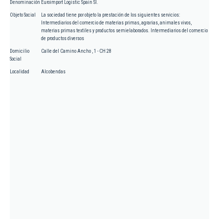
Denominación
Euroimport Logistic Spain Sl.
Objeto Social
La sociedad tiene por objeto la prestación de los siguientes servicios:
Intermediarios del comercio de materias primas, agrarias, animales vivos,
materias primas textiles y productos semielaborados. Intermediarios del comercio
de productos diversos
Domicilio
Calle del Camino Ancho , 1 - CH 28
Social
Localidad
Alcobendas