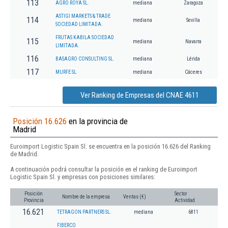
113
AGRO ROYA SL.
mediana
Zaragoza
ASTIGI MARKETS & TRADE
114
mediana
Sevilla
SOCIEDAD LIMITADA.
FRUTAS KABILA SOCIEDAD
115
mediana
Navarra
LIMITADA.
116
BASAGRO CONSULTING SL.
mediana
Lérida
117
MURFE SL
mediana
Cáceres
Ver Ranking de Empresas del CNAE 4611
Posición 16.626
en la provincia de
Madrid
Euroimport Logistic Spain Sl. se encuentra en la posición 16.626 del Ranking
de Madrid.
A continuación podrá consultar la posición en el ranking de Euroimport
Logistic Spain Sl. y empresas con posiciones similares:
Posición
Sector
Nombre de la empresa
Ventas (€)
Provincia
Actividad
16.621
TETRAGON PARTNERS SL.
mediana
6811
FIBERCO