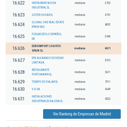
16.622
INSTRUMENTACION
mediana
2732
INDUSTRIAL SL
16.623
GOFER HOGAR SL
mediana
4751
GLOBAL ONE REAL ESTATE
16.624
mediana
6832
SPAIN SAU
FORJAS ESTILO ESPAÑOL
16.625
mediana
2540
SA
EUROIMPORT LOGISTIC
16.626
mediana
4611
SPAIN SL.
SPK ALVARADO SOCIEDAD
16.627
mediana
3512
LIMITADA.
RESTAURANTE
16.628
mediana
5611
PORTOMARIN SL.
16.629
TIEMPO DE VIAJAR SL
mediana
7911
16.630
V 3I SA
mediana
4649
INSTALACIONES
16.631
mediana
4322
INDUSTRIALES DAJOSA SL.
Ver Ranking de Empresas de Madrid