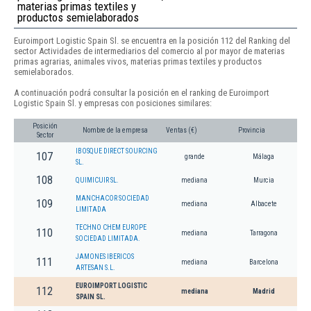
materias primas textiles y
productos semielaborados
Euroimport Logistic Spain Sl. se encuentra en la posición 112 del Ranking del
sector Actividades de intermediarios del comercio al por mayor de materias
primas agrarias, animales vivos, materias primas textiles y productos
semielaborados.
A continuación podrá consultar la posición en el ranking de Euroimport
Logistic Spain Sl. y empresas con posiciones similares:
Posición
Nombre de la empresa
Ventas (€)
Provincia
Sector
IBOSQUE DIRECT SOURCING
107
grande
Málaga
SL.
108
QUIMICUIR SL.
mediana
Murcia
MANCHACOR SOCIEDAD
109
mediana
Albacete
LIMITADA
TECHNO CHEM EUROPE
110
mediana
Tarragona
SOCIEDAD LIMITADA.
JAMONES IBERICOS
111
mediana
Barcelona
ARTESAN S.L.
EUROIMPORT LOGISTIC
112
mediana
Madrid
SPAIN SL.