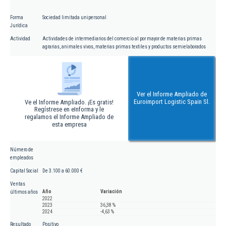
Forma
Sociedad limitada unipersonal
Jurídica
Actividad
Actividades de intermediarios del comercio al por mayor de materias primas
agrarias, animales vivos, materias primas textiles y productos semielaborados
Ver el Informe Ampliado de
Euroimport Logistic Spain Sl.
Ve el Informe Ampliado. ¡Es gratis!
Regístrese en eInforma y le
regalamos el Informe Ampliado de
esta empresa
Número de
empleados
Capital Social
De 3.100 a 60.000 €
Ventas
Año
Variación
últimos años
2022
2023
36,38 %
2024
-4,63 %
Resultado
Positivo