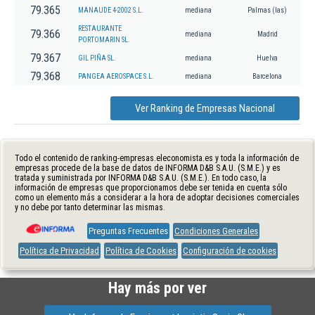
79.365
MANAUDE 4-2002 S.L.
mediana
Palmas (las)
RESTAURANTE
79.366
mediana
Madrid
PORTOMARIN SL.
79.367
GIL PIÑA SL.
mediana
Huelva
79.368
PANGEA AEROSPACE S.L.
mediana
Barcelona
Ver Ranking de Empresas Nacional
Todo el contenido de ranking-empresas.eleconomista.es y toda la información de
empresas procede de la base de datos de INFORMA D&B S.A.U. (S.M.E.) y es
tratada y suministrada por INFORMA D&B S.A.U. (S.M.E.). En todo caso, la
información de empresas que proporcionamos debe ser tenida en cuenta sólo
como un elemento más a considerar a la hora de adoptar decisiones comerciales
y no debe por tanto determinar las mismas.
Preguntas Frecuentes
Condiciones Generales
Política de Privacidad
Política de Cookies
Configuración de cookies
Hay más por ver