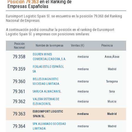
Posición 79.363
en el Ranking de
Empresas Españolas
Euroimport Logistic Spain Sl. se encuentra en la posición 79.363 del Ranking
Nacional de Empresas.
A continuación podrá consultar la posición en el ranking de Euroimport
Logistic Spain Sl. y empresas con posiciones similares:
Posición
Nombre de la empresa
Ventas (€)
Provincia
Nacional
EGUREN WINES
79.358
mediana
Arava,Álava
COMERCIALIZADORA, S.A.
FORJAS ESTILO ESPAÑOL
79.359
mediana
Madrid
SA
BELLES DIAGNOSTIC
79.360
mediana
Tarragona
SOCIEDAD LIMITADA.
79.361
SARUCA ALMAZAN SL.
mediana
Soria
VALERA SISTEMAS DE
79.362
mediana
Murcia
ELEVACION SL
EUROIMPORT LOGISTIC
79.363
mediana
Madrid
SPAIN SL.
SPK ALVARADO SOCIEDAD
79.364
mediana
Madrid
LIMITADA.