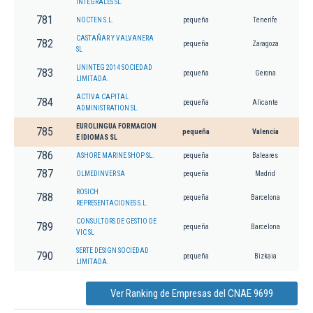
INTEGRALES SL.
781
NOCTEN S.L.
pequeña
Tenerife
CASTAÑAR Y VALVANERA
782
pequeña
Zaragoza
SL
UNINTEG 2014 SOCIEDAD
783
pequeña
Gerona
LIMITADA.
ACTIVA CAPITAL
784
pequeña
Alicante
ADMINISTRATION SL.
EUROLINGUA FORMACION
785
pequeña
Valencia
E IDIOMAS SL
786
ASHORE MARINE SHOP SL.
pequeña
Baleares
787
OLMEDINVER SA
pequeña
Madrid
ROSICH
788
pequeña
Barcelona
REPRESENTACIONES S.L.
CONSULTORS DE GESTIO DE
789
pequeña
Barcelona
VIC SL
SERTE DESIGN SOCIEDAD
790
pequeña
Bizkaia
LIMITADA.
Ver Ranking de Empresas del CNAE 9699