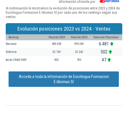
Información ofrecida por
A continuación le mostramos la evolución de posiciones entre 2023 y 2024 de
Eurolingua Formacion E Idiomas Sl por cada uno de los rankings según sus
ventas:
Evolución posiciones 2023 vs 2024 - Ventas
Ranking
Posición 2023
Posición 2024
Evolución Posiciones
6.481
Nacional
400.850
394.369
502
Valencia
22.764
22.262
47
Sector CNAE 9699
832
785
Acceda a toda la información de Eurolingua Formacion
E Idiomas Sl