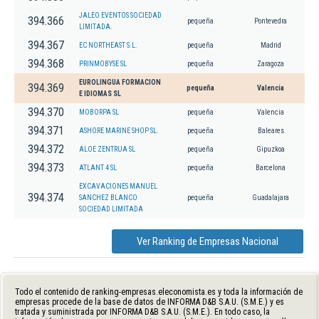
JALEO EVENTOS SOCIEDAD
394.366
pequeña
Pontevedra
LIMITADA.
394.367
EC NORTHEAST S.L.
pequeña
Madrid
394.368
PRINMOBYSE SL
pequeña
Zaragoza
EUROLINGUA FORMACION
394.369
pequeña
Valencia
E IDIOMAS SL
394.370
MOBORPA SL
pequeña
Valencia
394.371
ASHORE MARINE SHOP SL.
pequeña
Baleares
394.372
ALOE ZENTRUA SL
pequeña
Gipuzkoa
394.373
ATLANT 4 SL
pequeña
Barcelona
EXCAVACIONES MANUEL
394.374
SANCHEZ BLANCO
pequeña
Guadalajara
SOCIEDAD LIMITADA
Ver Ranking de Empresas Nacional
Todo el contenido de ranking-empresas.eleconomista.es y toda la información de
empresas procede de la base de datos de INFORMA D&B S.A.U. (S.M.E.) y es
tratada y suministrada por INFORMA D&B S.A.U. (S.M.E.). En todo caso, la