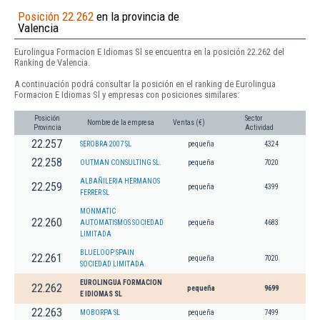
Posición 22.262
en la provincia de
Valencia
Eurolingua Formacion E Idiomas Sl se encuentra en la posición 22.262 del
Ranking de Valencia.
A continuación podrá consultar la posición en el ranking de Eurolingua
Formacion E Idiomas Sl y empresas con posiciones similares:
Posición
Sector
Nombre de la empresa
Ventas (€)
Provincia
Actividad
22.257
SEROBRA 2007 SL
pequeña
4324
22.258
OUTMAN CONSULTING SL.
pequeña
7020
ALBAÑILERIA HERMANOS
22.259
pequeña
4399
FERRER SL
MONMATIC
22.260
AUTOMATISMOS SOCIEDAD
pequeña
4683
LIMITADA
BLUELOOP SPAIN
22.261
pequeña
7020
SOCIEDAD LIMITADA.
EUROLINGUA FORMACION
22.262
pequeña
9699
E IDIOMAS SL
22.263
MOBORPA SL
pequeña
7499