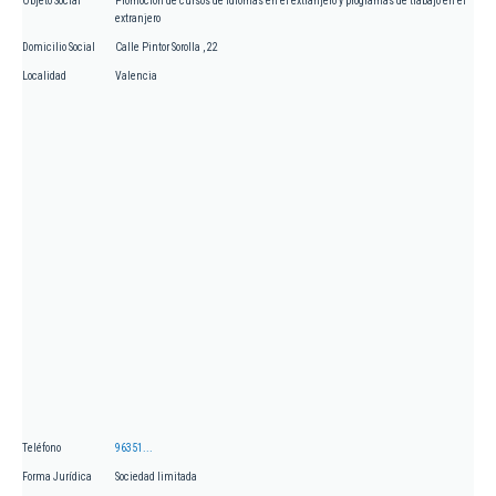
Objeto Social
Promoción de cursos de idiomas en el extranjero y programas de trabajo en el
extranjero
Domicilio Social
Calle Pintor Sorolla , 22
Localidad
Valencia
Teléfono
96351...
Forma Jurídica
Sociedad limitada