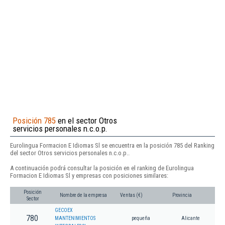
Posición 785
en el sector Otros
servicios personales n.c.o.p.
Eurolingua Formacion E Idiomas Sl se encuentra en la posición 785 del Ranking
del sector Otros servicios personales n.c.o.p..
A continuación podrá consultar la posición en el ranking de Eurolingua
Formacion E Idiomas Sl y empresas con posiciones similares:
Posición
Nombre de la empresa
Ventas (€)
Provincia
Sector
GECOEX
780
MANTENIMIENTOS
pequeña
Alicante