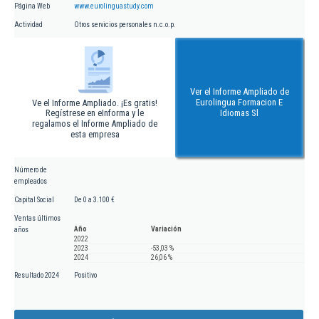
Página Web
www.eurolinguastudy.com
Actividad
Otros servicios personales n.c.o.p.
Ver el Informe Ampliado de
Eurolingua Formacion E
Ve el Informe Ampliado. ¡Es gratis!
Regístrese en eInforma y le
Idiomas Sl
regalamos el Informe Ampliado de
esta empresa
Número de
empleados
Capital Social
De 0 a 3.100 €
Ventas últimos
Año
Variación
años
2022
2023
-53,03 %
2024
26,06 %
Resultado 2024
Positivo