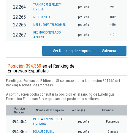
TRANSPORTES FELIX Y
22.264
pequeña
4941
LIVIU SL.
22.265
NESTPRINT SL
pequeña
1812
22.266
NET EUROPA TELECOM SL.
pequeña
4650
PROMOCIONES LAGO
22.267
pequeña
4101
AZUL SA
Ver Ranking de Empresas de Valencia
Posición 394.369
en el Ranking de
Empresas Españolas
Eurolingua Formacion E Idiomas Sl se encuentra en la posición 394.369 del
Ranking Nacional de Empresas.
A continuación podrá consultar la posición en el ranking de Eurolingua
Formacion E Idiomas Sl y empresas con posiciones similares:
Posición
Nombre de la empresa
Ventas (€)
Provincia
Nacional
PABESASENIN SOCIEDAD
394.364
pequeña
Pontevedra
LIMITADA.
394.365
SOLAUTO SUR SL
pequeña
Granada