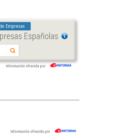
 de Empresas
mpresas Españolas
Información ofrecida por
Información ofrecida por