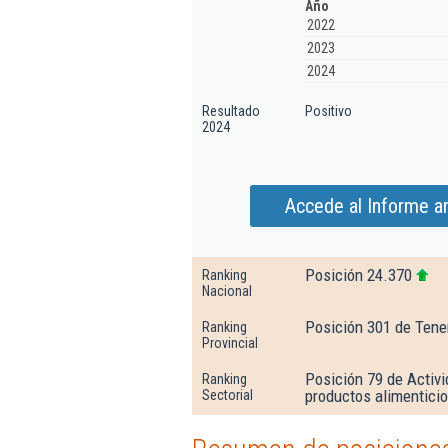
Año
2022
2023
2024
Resultado
Positivo
2024
Accede al Informe a
Posición 24.370
Ranking
Nacional
Posición 301 de Tene
Ranking
Provincial
Posición 79 de Activi
Ranking
productos alimenticio
Sectorial