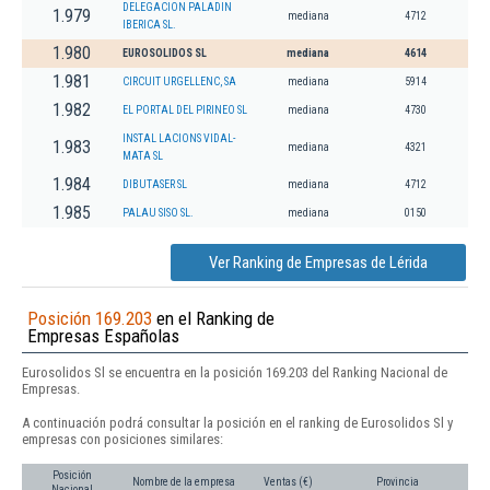
DELEGACION PALADIN
1.979
mediana
4712
IBERICA SL.
1.980
EUROSOLIDOS SL
mediana
4614
1.981
CIRCUIT URGELLENC, SA
mediana
5914
1.982
EL PORTAL DEL PIRINEO SL
mediana
4730
INSTAL LACIONS VIDAL-
1.983
mediana
4321
MATA SL
1.984
DIBUTASER SL
mediana
4712
1.985
PALAU SISO SL.
mediana
0150
Ver Ranking de Empresas de Lérida
Posición 169.203
en el Ranking de
Empresas Españolas
Eurosolidos Sl se encuentra en la posición 169.203 del Ranking Nacional de
Empresas.
A continuación podrá consultar la posición en el ranking de Eurosolidos Sl y
empresas con posiciones similares:
Posición
Nombre de la empresa
Ventas (€)
Provincia
Nacional