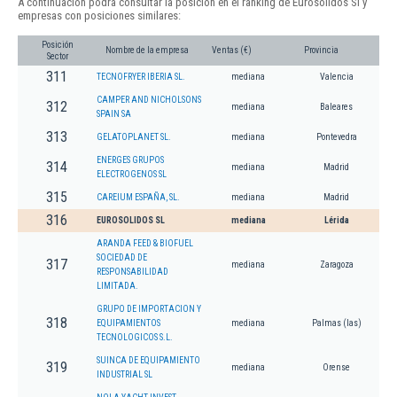
A continuación podrá consultar la posición en el ranking de Eurosolidos Sl y
empresas con posiciones similares:
Posición
Nombre de la empresa
Ventas (€)
Provincia
Sector
311
TECNOFRYER IBERIA SL.
mediana
Valencia
CAMPER AND NICHOLSONS
312
mediana
Baleares
SPAIN SA
313
GELATOPLANET SL.
mediana
Pontevedra
ENERGES GRUPOS
314
mediana
Madrid
ELECTROGENOS SL
315
CAREIUM ESPAÑA, SL.
mediana
Madrid
316
EUROSOLIDOS SL
mediana
Lérida
ARANDA FEED & BIOFUEL
SOCIEDAD DE
317
mediana
Zaragoza
RESPONSABILIDAD
LIMITADA.
GRUPO DE IMPORTACION Y
318
EQUIPAMIENTOS
mediana
Palmas (las)
TECNOLOGICOS S.L.
SUINCA DE EQUIPAMIENTO
319
mediana
Orense
INDUSTRIAL SL