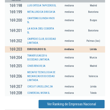
169.198
LUIS ORTEGA TAPICEROS SL
mediana
Madrid
169.199
METALURGICA DIROCA SA
mediana
Barcelona
CANTERAS GUINEA HNOS
169.200
mediana
Burgos
SL
LA NOVA CREU COBERTA
169.201
mediana
Barcelona
SL
CARPEDIE CLUB, SOCIEDAD
169.202
mediana
Palmas (las)
LIMITADA.
169.203
EUROSOLIDOS SL
mediana
Lérida
TRANSFUGAS 2016
169.204
mediana
Murcia
SOCIEDAD LIMITADA.
169.205
CINES RENOIR, SA
mediana
Madrid
MECAFID TECNOLOGIA DE
169.206
MECANIZADOS SOCIEDAD
mediana
Valencia
LIMITADA.
169.207
CIRCUIT URGELLENC, SA
mediana
Lérida
169.208
COMERCIAL MORA SL
mediana
Toledo
Ver Ranking de Empresas Nacional