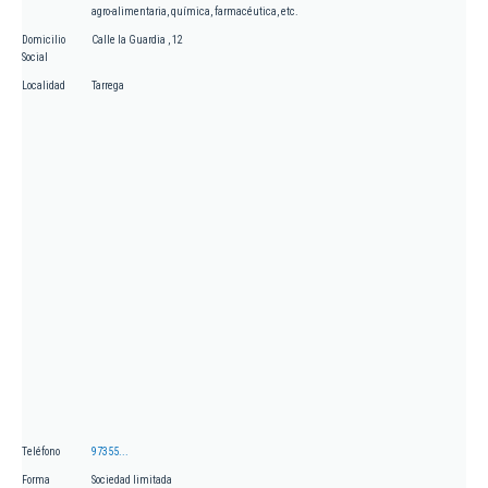
agro-alimentaria, química, farmacéutica, etc.
Domicilio
Calle la Guardia , 12
Social
Localidad
Tarrega
Teléfono
97355...
Forma
Sociedad limitada