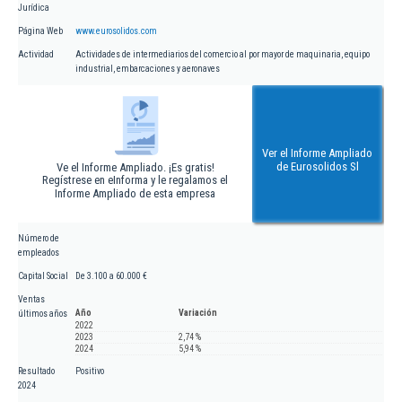
Jurídica
Página Web
www.eurosolidos.com
Actividad
Actividades de intermediarios del comercio al por mayor de maquinaria, equipo
industrial, embarcaciones y aeronaves
Ver el Informe Ampliado
de Eurosolidos Sl
Ve el Informe Ampliado. ¡Es gratis!
Regístrese en eInforma y le regalamos el
Informe Ampliado de esta empresa
Número de
empleados
Capital Social
De 3.100 a 60.000 €
Ventas
Año
Variación
últimos años
2022
2023
2,74 %
2024
5,94 %
Resultado
Positivo
2024