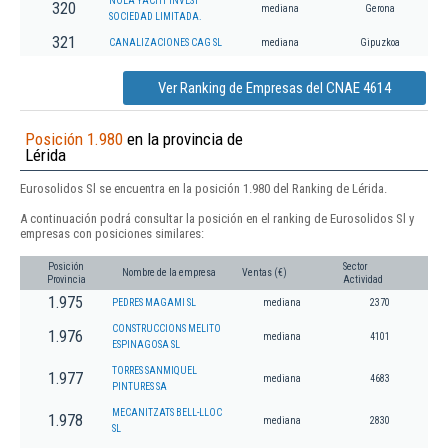
NOLA YACHT INVEST
320
mediana
Gerona
SOCIEDAD LIMITADA.
321
CANALIZACIONES CAG SL
mediana
Gipuzkoa
Ver Ranking de Empresas del CNAE 4614
Posición 1.980
en la provincia de
Lérida
Eurosolidos Sl se encuentra en la posición 1.980 del Ranking de Lérida.
A continuación podrá consultar la posición en el ranking de Eurosolidos Sl y
empresas con posiciones similares:
Posición
Sector
Nombre de la empresa
Ventas (€)
Provincia
Actividad
1.975
PEDRES MAGAMI SL
mediana
2370
CONSTRUCCIONS MELITO
1.976
mediana
4101
ESPINAGOSA SL
TORRES SANMIQUEL
1.977
mediana
4683
PINTURES SA
MECANITZATS BELL-LLOC
1.978
mediana
2830
SL