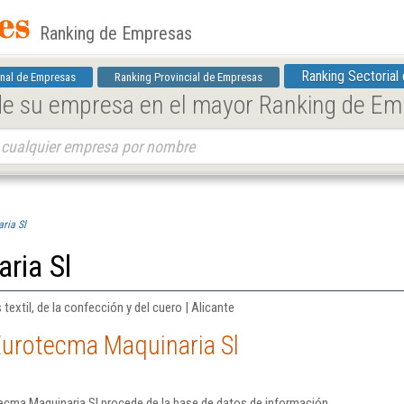
Ranking de Empresas
Ranking Sectorial
nal de Empresas
Ranking Provincial de Empresas
 de su empresa en el mayor Ranking de E
ria Sl
ria Sl
textil, de la confección y del cuero | Alicante
Eurotecma Maquinaria Sl
ecma Maquinaria Sl procede de la base de datos de información