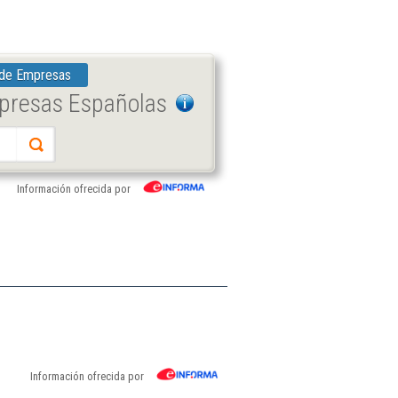
 de Empresas
mpresas Españolas
Información ofrecida por
Información ofrecida por