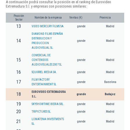
A continuación podrá consultar la posición en el ranking de Eurovideo
Extremadura S.l. y empresas con posiciones similares:
Posición
Nombre de la empresa
Ventas (€)
Provincia
Sector
13
VIDEO MERCURY FILMS SA
grande
Madrid
DIAMOND FILMS ESPAÑA
DISTRIBUCION Y
14
grande
Madrid
PRODUCCION
AUDIOVISUAL SL.
COMERCIAL DE
15
CONTENIDOS
grande
Madrid
AUDIOVISUALES 2007 SL
16
SQUIRREL MEDIA SA.
grande
Madrid
FILM FACTORY
17
grande
Barcelona
ENTERTAINMENT SL
EUROVIDEO EXTREMADURA
18
grande
Badajoz
S.L.
19
SKYSHOWTIME IBERIA SRL.
grande
Madrid
20
TRIPICTURES SL.
grande
Madrid
LOMATENA INVESTMENTS
21
grande
Madrid
SL.