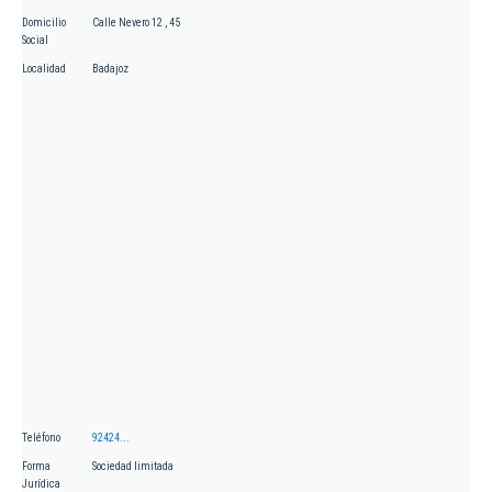
Domicilio
Calle Nevero 12 , 45
Social
Localidad
Badajoz
Teléfono
92424...
Forma
Sociedad limitada
Jurídica