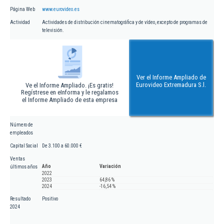
Página Web
www.eurovideo.es
Actividad
Actividades de distribución cinematográfica y de vídeo, excepto de programas de
televisión.
Ver el Informe Ampliado de
Eurovideo Extremadura S.l.
Ve el Informe Ampliado. ¡Es gratis!
Regístrese en eInforma y le regalamos
el Informe Ampliado de esta empresa
Número de
empleados
Capital Social
De 3.100 a 60.000 €
Ventas
Año
Variación
últimos años
2022
2023
64,86 %
2024
-16,54 %
Resultado
Positivo
2024