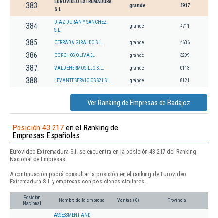
EUROVIDEO EXTREMADURA
383
grande
5917
S.L.
DIAZ DURAN Y SANCHEZ
384
grande
4711
S.L.
385
CERRADA GIRALDO S.L.
grande
4636
386
CORCHOS OLIVA SL
grande
3299
387
VALDEHERMOSILLO S.L.
grande
0113
388
LEVANTE SERVICIOS S21 S.L.
grande
8121
Ver Ranking de Empresas de Badajoz
Posición 43.217
en el Ranking de
Empresas Españolas
Eurovideo Extremadura S.l. se encuentra en la posición 43.217 del Ranking
Nacional de Empresas.
A continuación podrá consultar la posición en el ranking de Eurovideo
Extremadura S.l. y empresas con posiciones similares:
Posición
Nombre de la empresa
Ventas (€)
Provincia
Nacional
ASSESSMENT AND