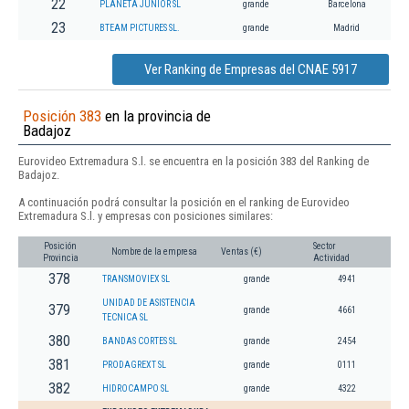
22
PLANETA JUNIOR SL
grande
Barcelona
23
BTEAM PICTURES SL.
grande
Madrid
Ver Ranking de Empresas del CNAE 5917
Posición 383
en la provincia de
Badajoz
Eurovideo Extremadura S.l. se encuentra en la posición 383 del Ranking de
Badajoz.
A continuación podrá consultar la posición en el ranking de Eurovideo
Extremadura S.l. y empresas con posiciones similares:
Posición
Sector
Nombre de la empresa
Ventas (€)
Provincia
Actividad
378
TRANSMOVIEX SL
grande
4941
UNIDAD DE ASISTENCIA
379
grande
4661
TECNICA SL
380
BANDAS CORTES SL
grande
2454
381
PRODAGREXT SL
grande
0111
382
HIDROCAMPO SL
grande
4322