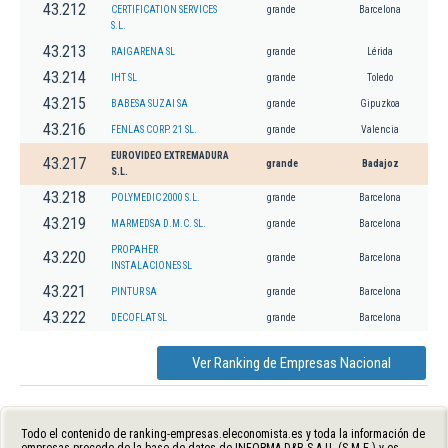
43.212
CERTIFICATION SERVICES
grande
Barcelona
S.L.
43.213
RAIGARENA SL
grande
Lérida
43.214
IHT SL
grande
Toledo
43.215
BABESA SUZAI SA
grande
Gipuzkoa
43.216
FENLAS CORP. 21 SL.
grande
Valencia
EUROVIDEO EXTREMADURA
43.217
grande
Badajoz
S.L.
43.218
POLYMEDIC 2000 S.L.
grande
Barcelona
43.219
MARMEDSA D.M.C. SL.
grande
Barcelona
PROPAHER
43.220
grande
Barcelona
INSTALACIONES SL
43.221
PINTUR SA
grande
Barcelona
43.222
DECOFLAT SL
grande
Barcelona
Ver Ranking de Empresas Nacional
Todo el contenido de ranking-empresas.eleconomista.es y toda la información de
empresas procede de la base de datos de INFORMA D&B S.A.U. (S.M.E.) y es